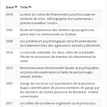
Sort by date in ascending order
Sort by title in ascending order
Date
Title
2019
La mise en scène de l’intervention psychosociale en
contexte de crise : ethnographie d’un partenariat «
policier-travailleur social »
2025
Étude de l’expérience des femmes qui purgent une
peine dans la communauté au Québec
2004
Les prédicteurs psychologiques de la fin prématurée
du traitement chez des agresseurs sexuels judiciarisés
2016
La réussite criminelle, les deux côtés de la médaille :
l’étude du processus de maintien du désistement du
crime
2012
Reconnaissance émotionnelle faciale et psychopathie :
un protocole exploratoire à l’aide de personnages
virtuels animés
2007
Gangs de rue et Loi sur la protection de la jeunesse :
l&apos;identification de jeunes membres de gangs par
les cliniciens du Centre jeunesse de Montréal - Institut
universitaire
2011
Les effets de la violence organisée sur le processus