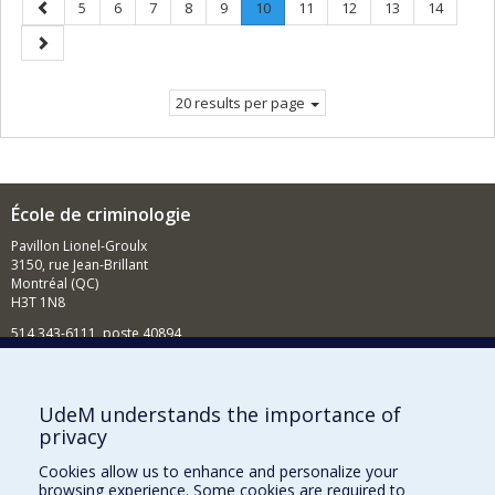
Previous
Page
Page
Page
Page
Page
Page
.
Page
Page
Page
Page
5
6
7
8
9
10
11
12
13
14
page
Current
Next
page.
page
20 results per page
École de criminologie
Pavillon Lionel-Groulx
3150, rue Jean-Brillant
Montréal (QC)
H3T 1N8
514 343-6111, poste 40894
Nouvelles et événements
Comment soutenir l'École?
UdeM understands the importance of
privacy
BESOIN D'AIDE?
Cookies allow us to enhance and personalize your
Plan du site
browsing experience. Some cookies are required to