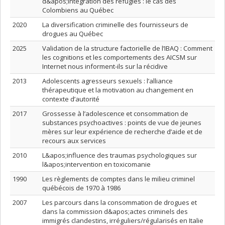
d&apos;intégration des réfugiés : le cas des
Colombiens au Québec
2020
La diversification criminelle des fournisseurs de
drogues au Québec
2025
Validation de la structure factorielle de l’IBAQ : Comment
les cognitions et les comportements des AICSM sur
Internet nous informent-ils sur la récidive
2013
Adolescents agresseurs sexuels : l’alliance
thérapeutique et la motivation au changement en
contexte d’autorité
2017
Grossesse à l’adolescence et consommation de
substances psychoactives : points de vue de jeunes
mères sur leur expérience de recherche d’aide et de
recours aux services
2010
L&apos;influence des traumas psychologiques sur
l&apos;intervention en toxicomanie
1990
Les règlements de comptes dans le milieu criminel
québécois de 1970 à 1986
2007
Les parcours dans la consommation de drogues et
dans la commission d&apos;actes criminels des
immigrés clandestins, irréguliers/régularisés en Italie