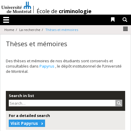
Passer
au
/
École de
criminologie
contenu
Liens 
R
Menu
N
Home
La recherche
Thèses et mémoires
Thèses et mémoires
Des thèses et mémoires de nos étudiants sont conservés et
consultables dans
Papyrus
, le dépôt institutionnel de l’Université
de Montréal.
Search in list
Search
For a detailed search
Visit Papyrus