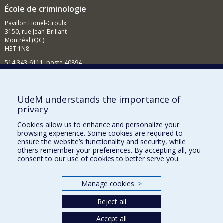
École de criminologie
Pavillon Lionel-Groulx
3150, rue Jean-Brillant
Montréal (QC)
H3T 1N8
514 343-6111, poste 40894
Nouvelles et événements
Comment soutenir l'École?
UdeM understands the importance of
privacy
BESOIN D'AIDE?
Cookies allow us to enhance and personalize your
Plan du site
browsing experience. Some cookies are required to
Signaler une erreur
ensure the website’s functionality and security, while
others remember your preferences. By accepting all, you
Accessibilité
consent to our use of cookies to better serve you.
FACULTÉ DES ARTS ET DES SCIENCES
Manage cookies
>
Nos départements et écoles
Reject all
Nos centres d'études
Nos programmes et cours
Accept all