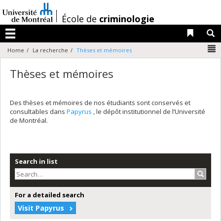
Passer
au
/
École de
criminologie
contenu
Liens 
R
Menu
N
Home
La recherche
Thèses et mémoires
Thèses et mémoires
Des thèses et mémoires de nos étudiants sont conservés et
consultables dans
Papyrus
, le dépôt institutionnel de l’Université
de Montréal.
Search in list
Search
For a detailed search
Visit Papyrus