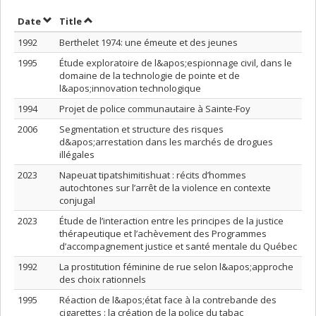
Sort by date in ascending order
Sort by title in ascending order
Date
Title
1992
Berthelet 1974: une émeute et des jeunes
1995
Étude exploratoire de l&apos;espionnage civil, dans le
domaine de la technologie de pointe et de
l&apos;innovation technologique
1994
Projet de police communautaire à Sainte-Foy
2006
Segmentation et structure des risques
d&apos;arrestation dans les marchés de drogues
illégales
2023
Napeuat tipatshimitishuat : récits d’hommes
autochtones sur l’arrêt de la violence en contexte
conjugal
2023
Étude de l’interaction entre les principes de la justice
thérapeutique et l’achèvement des Programmes
d’accompagnement justice et santé mentale du Québec
1992
La prostitution féminine de rue selon l&apos;approche
des choix rationnels
1995
Réaction de l&apos;état face à la contrebande des
cigarettes : la création de la police du tabac