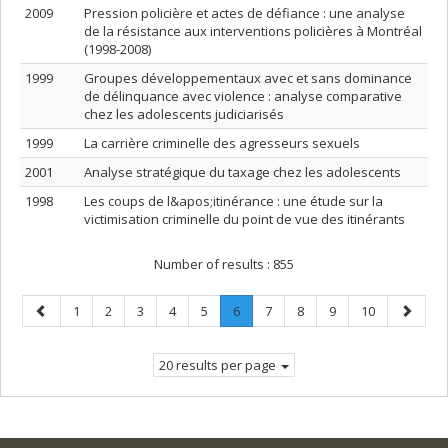
2009
Pression policière et actes de défiance : une analyse
de la résistance aux interventions policières à Montréal
(1998-2008)
1999
Groupes développementaux avec et sans dominance
de délinquance avec violence : analyse comparative
chez les adolescents judiciarisés
1999
La carrière criminelle des agresseurs sexuels
2001
Analyse stratégique du taxage chez les adolescents
1998
Les coups de l&apos;itinérance : une étude sur la
victimisation criminelle du point de vue des itinérants
Number of results :
855
Previous
Page
Page
Page
Page
Page
Page
.
Page
Page
Page
Page
Next
1
2
3
4
5
6
7
8
9
10
page
Current
page
page.
20 results per page