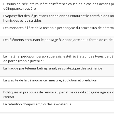
Dissuasion, sécurité routière et inférence causale : le cas des actions po
délinquance routière
L&apos;effet des législations canadiennes entourant le contrôle des ar
homicides et les suicides
Les menaces à l’ère de la technologie: analyse du processus de déterm
Les éléments entourant le passage à l&apos;acte sous forme de co-d
Le matériel pédopornographique saisi est-il révélateur des types de d
de pornographie juvénile?
La fraude par télémarketing : analyse stratégique des scénarios
La gravité de la délinquance : mesure, évolution et prédiction
Politiques et pratiques de renvoi au pénal : le cas d&apos;une agence d
contrat
La rétention d&apos;emploi des ex-détenus