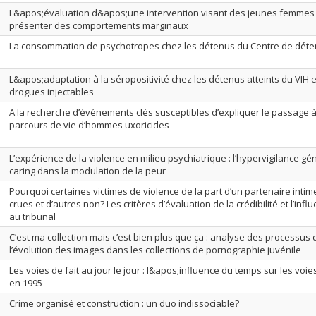
L&apos;évaluation d&apos;une intervention visant des jeunes femmes 
présenter des comportements marginaux
La consommation de psychotropes chez les détenus du Centre de déte
L&apos;adaptation à la séropositivité chez les détenus atteints du VIH et
drogues injectables
A la recherche d’événements clés susceptibles d’expliquer le passage à 
parcours de vie d’hommes uxoricides
L’expérience de la violence en milieu psychiatrique : l’hypervigilance gén
caring dans la modulation de la peur
Pourquoi certaines victimes de violence de la part d’un partenaire intime
crues et d’autres non? Les critères d’évaluation de la crédibilité et l’in
au tribunal
C’est ma collection mais c’est bien plus que ça : analyse des processus d
l’évolution des images dans les collections de pornographie juvénile
Les voies de fait au jour le jour : l&apos;influence du temps sur les voie
en 1995
Crime organisé et construction : un duo indissociable?