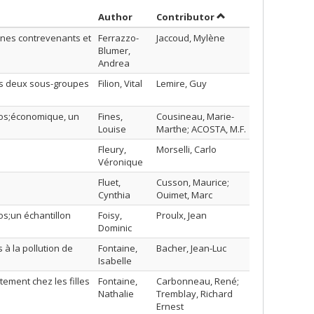
Sort by author in ascending order
by contributor in as
Author
Contributor
eunes contrevenants et
Ferrazzo-
Jaccoud, Mylène
Blumer,
Andrea
des deux sous-groupes
Filion, Vital
Lemire, Guy
apos;économique, un
Fines,
Cousineau, Marie-
Louise
Marthe; ACOSTA, M.F.
Fleury,
Morselli, Carlo
Véronique
Fluet,
Cusson, Maurice;
Cynthia
Ouimet, Marc
os;un échantillon
Foisy,
Proulx, Jean
Dominic
 à la pollution de
Fontaine,
Bacher, Jean-Luc
Isabelle
ement chez les filles
Fontaine,
Carbonneau, René;
Nathalie
Tremblay, Richard
Ernest