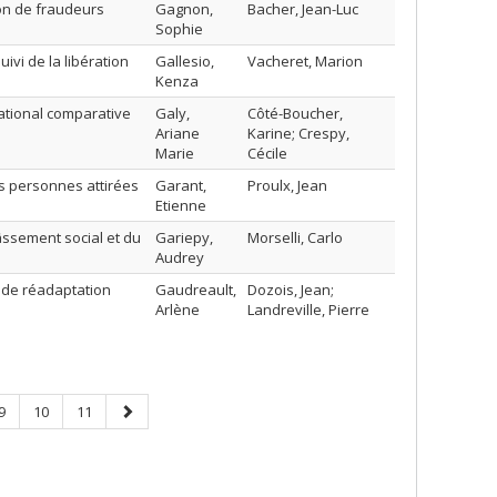
on de fraudeurs
Gagnon,
Bacher, Jean-Luc
Sophie
ivi de la libération
Gallesio,
Vacheret, Marion
Kenza
snational comparative
Galy,
Côté-Boucher,
Ariane
Karine; Crespy,
Marie
Cécile
s personnes attirées
Garant,
Proulx, Jean
Etienne
âssement social et du
Gariepy,
Morselli, Carlo
Audrey
 de réadaptation
Gaudreault,
Dozois, Jean;
Arlène
Landreville, Pierre
Page
Page
Page
Next
9
10
11
page