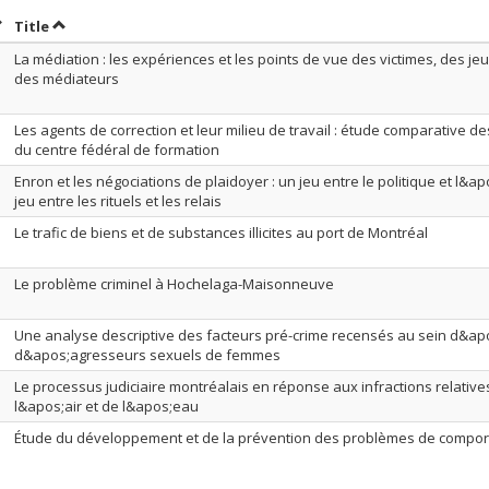
ort by date in ascending order
Sort by title in ascending order
Title
La médiation : les expériences et les points de vue des victimes, des j
des médiateurs
Les agents de correction et leur milieu de travail : étude comparative 
du centre fédéral de formation
Enron et les négociations de plaidoyer : un jeu entre le politique et l&
jeu entre les rituels et les relais
Le trafic de biens et de substances illicites au port de Montréal
Le problème criminel à Hochelaga-Maisonneuve
Une analyse descriptive des facteurs pré-crime recensés au sein d&ap
d&apos;agresseurs sexuels de femmes
Le processus judiciaire montréalais en réponse aux infractions relatives
l&apos;air et de l&apos;eau
Étude du développement et de la prévention des problèmes de comport