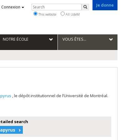
Je donne
Rechercher
Connexion
Search
This website
All UdeM
NOTRE ÉCOLE
VOUS ÊTES...
apyrus
, le dépôt institutionnel de l’Université de Montréal.
etailed search
Papyrus