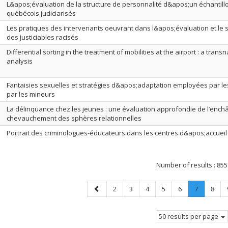
L&apos;évaluation de la structure de personnalité d&apos;un échantill
québécois judiciarisés
Les pratiques des intervenants oeuvrant dans l&apos;évaluation et le su
des justiciables racisés
Differential sorting in the treatment of mobilities at the airport : a tran
analysis
Fantaisies sexuelles et stratégies d&apos;adaptation employées par le
par les mineurs
La délinquance chez les jeunes : une évaluation approfondie de l’ench
chevauchement des sphères relationnelles
Portrait des criminologues-éducateurs dans les centres d&apos;accueil
Number of results :
855
Previous
Page
Page
Page
Page
Page
Page
.
Page
2
3
4
5
6
7
8
page
Current
page.
50 results per page