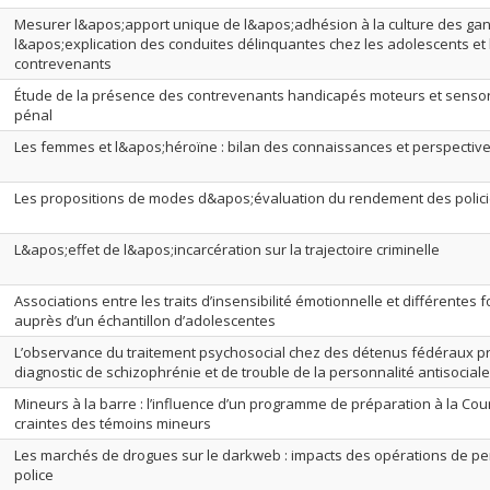
Mesurer l&apos;apport unique de l&apos;adhésion à la culture des gan
l&apos;explication des conduites délinquantes chez les adolescents e
contrevenants
Étude de la présence des contrevenants handicapés moteurs et sensor
pénal
Les femmes et l&apos;héroïne : bilan des connaissances et perspectiv
Les propositions de modes d&apos;évaluation du rendement des polic
L&apos;effet de l&apos;incarcération sur la trajectoire criminelle
Associations entre les traits d’insensibilité émotionnelle et différentes
auprès d’un échantillon d’adolescentes
L’observance du traitement psychosocial chez des détenus fédéraux p
diagnostic de schizophrénie et de trouble de la personnalité antisociale
Mineurs à la barre : l’influence d’un programme de préparation à la Cou
craintes des témoins mineurs
Les marchés de drogues sur le darkweb : impacts des opérations de per
police