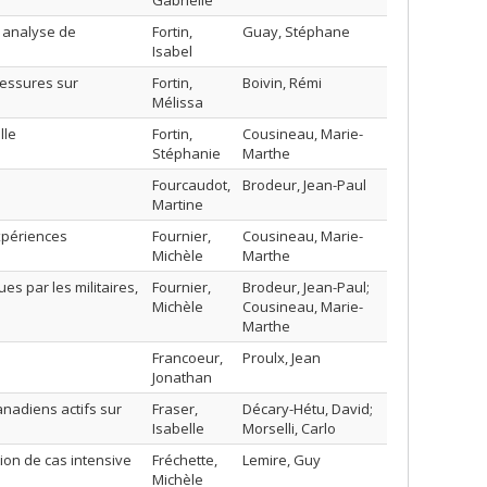
Gabrielle
: analyse de
Fortin,
Guay, Stéphane
Isabel
blessures sur
Fortin,
Boivin, Rémi
Mélissa
lle
Fortin,
Cousineau, Marie-
Stéphanie
Marthe
Fourcaudot,
Brodeur, Jean-Paul
Martine
expériences
Fournier,
Cousineau, Marie-
Michèle
Marthe
es par les militaires,
Fournier,
Brodeur, Jean-Paul;
Michèle
Cousineau, Marie-
Marthe
Francoeur,
Proulx, Jean
Jonathan
anadiens actifs sur
Fraser,
Décary-Hétu, David;
Isabelle
Morselli, Carlo
ion de cas intensive
Fréchette,
Lemire, Guy
Michèle