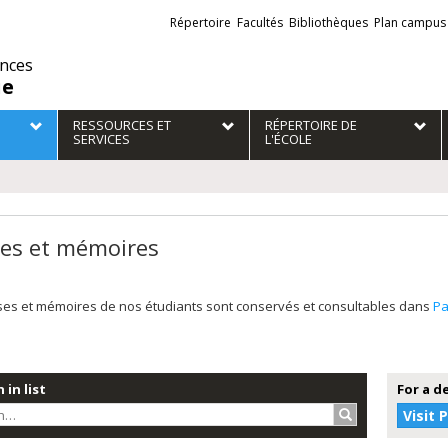
Liens
Répertoire
Facultés
Bibliothèques
Plan campus
externes
ences
ie
RESSOURCES ET
RÉPERTOIRE DE
SERVICES
L'ÉCOLE
es et mémoires
ses et mémoires de nos étudiants sont conservés et consultables dans
P
 in list
For a d
Search…
Visit 