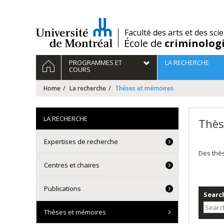
Passer
au
contenu
/
Faculté des arts et des sci
École de
criminolog
Navigation
HOME
PROGRAMMES ET
LA RECHERCHE
principale
COURS
Home
La recherche
Thèses et mémoires
LA RECHERCHE
Thès
Expertises de recherche
Des thè
Centres et chaires
Publications
Search
Thèses et mémoires