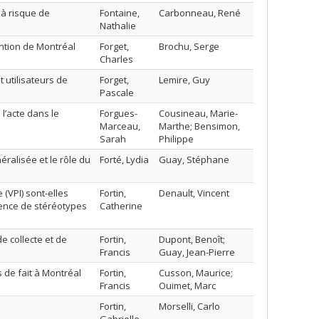
à risque de
Fontaine,
Carbonneau, René
Nathalie
ntion de Montréal
Forget,
Brochu, Serge
Charles
 utilisateurs de
Forget,
Lemire, Guy
Pascale
l’acte dans le
Forgues-
Cousineau, Marie-
Marceau,
Marthe; Bensimon,
Sarah
Philippe
éralisée et le rôle du
Forté, Lydia
Guay, Stéphane
 (VPI) sont-elles
Fortin,
Denault, Vincent
fluence de stéréotypes
Catherine
e collecte et de
Fortin,
Dupont, Benoît;
Francis
Guay, Jean-Pierre
s de fait à Montréal
Fortin,
Cusson, Maurice;
Francis
Ouimet, Marc
Fortin,
Morselli, Carlo