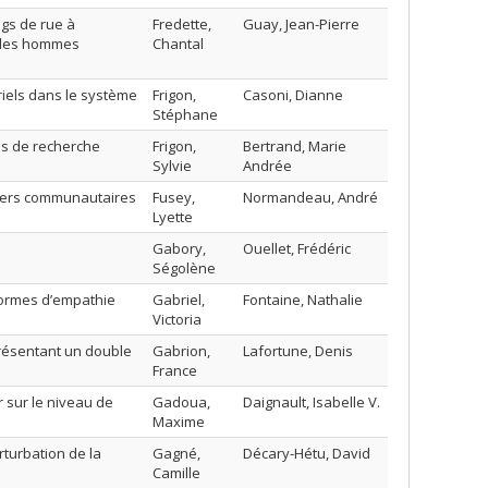
gs de rue à
Fredette,
Guay, Jean-Pierre
t les hommes
Chantal
iels dans le système
Frigon,
Casoni, Dianne
Stéphane
es de recherche
Frigon,
Bertrand, Marie
Sylvie
Andrée
iers communautaires
Fusey,
Normandeau, André
Lyette
Gabory,
Ouellet, Frédéric
Ségolène
 formes d’empathie
Gabriel,
Fontaine, Nathalie
Victoria
résentant un double
Gabrion,
Lafortune, Denis
France
r sur le niveau de
Gadoua,
Daignault, Isabelle V.
Maxime
turbation de la
Gagné,
Décary-Hétu, David
Camille