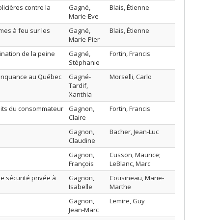
licières contre la
Gagné,
Blais, Étienne
Marie-Eve
mes à feu sur les
Gagné,
Blais, Étienne
Marie-Pier
ination de la peine
Gagné,
Fortin, Francis
Stéphanie
élinquance au Québec
Gagné-
Morselli, Carlo
Tardif,
Xanthia
élits du consommateur
Gagnon,
Fortin, Francis
Claire
Gagnon,
Bacher, Jean-Luc
Claudine
Gagnon,
Cusson, Maurice;
François
LeBlanc, Marc
e sécurité privée à
Gagnon,
Cousineau, Marie-
Isabelle
Marthe
Gagnon,
Lemire, Guy
Jean-Marc