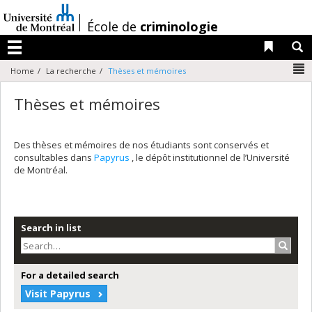
Passer
au
/
École de
criminologie
contenu
Liens 
R
Menu
N
Home
La recherche
Thèses et mémoires
Thèses et mémoires
Des thèses et mémoires de nos étudiants sont conservés et
consultables dans
Papyrus
, le dépôt institutionnel de l’Université
de Montréal.
Search in list
Search
For a detailed search
Visit Papyrus