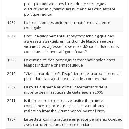
politique radicale dans l’ultra-droite : stratégies
discursives et dynamiques numériques d’un espace
politique radical
1989
La formation des policiers en matière de violence
conjugale
2023
Profil développemental et psychopathologique des
agresseurs sexuels en fonction de l&apos;âge des
victimes : les agresseurs sexuels d&apos;adolescents
constituent-ils une catégorie à part?
1988
La criminalité des compagnies transnationales dans
l&apos;industrie pharmaceutique
2016
“Vivre en probation” : l’expérience de la probation et sa
place dans la trajectoire de vie des contrevenants
2009
La route qui mène au crime : déterminants de la
mobilité des infracteurs de Gatineau en 2006
2011
Is there more to restorative justice than mere
compliance to procedural justice? : a qualitative
reflection from the victims&apos; point of view
1987
Le secteur communautaire en justice pénale au Québec
: ses caractéristiques et son évolution