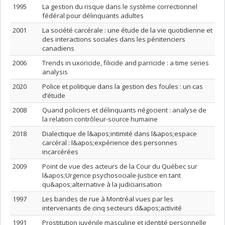
1995
La gestion du risque dans le système correctionnel
fédéral pour délinquants adultes
2001
La société carcérale : une étude de la vie quotidienne et
des interactions sociales dans les pénitenciers
canadiens
2006
Trends in uxoricide, filicide and parricide : a time series
analysis
2020
Police et politique dans la gestion des foules : un cas
d’étude
2008
Quand policiers et délinquants négocient : analyse de
la relation contrôleur-source humaine
2018
Dialectique de l&apos;intimité dans l&apos;espace
carcéral : l&apos;expérience des personnes
incarcérées
2009
Point de vue des acteurs de la Cour du Québec sur
l&apos;Urgence psychosociale-Justice en tant
qu&apos;alternative à la judiciarisation
1997
Les bandes de rue à Montréal vues par les
intervenants de cinq secteurs d&apos;activité
1991
Prostitution juvénile masculine et identité personnelle