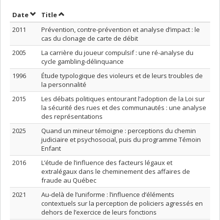
Sort by date in descending order
Sort by title in descending order
Date
Title
2011
Prévention, contre-prévention et analyse d’impact : le
cas du clonage de carte de débit
2005
La carrière du joueur compulsif : une ré-analyse du
cycle gambling-délinquance
1996
Étude typologique des violeurs et de leurs troubles de
la personnalité
2015
Les débats politiques entourant l’adoption de la Loi sur
la sécurité des rues et des communautés : une analyse
des représentations
2025
Quand un mineur témoigne : perceptions du chemin
judiciaire et psychosocial, puis du programme Témoin
Enfant
2016
L’étude de l’influence des facteurs légaux et
extralégaux dans le cheminement des affaires de
fraude au Québec
2021
Au-delà de l’uniforme : l’influence d’éléments
contextuels sur la perception de policiers agressés en
dehors de l’exercice de leurs fonctions