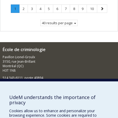
Page
.
Page
Page
Page
Page
Page
Page
Page
Page
Page
Next
1
2
3
4
5
6
7
8
9
10
Current
page
page.
40 results per page
École de criminologie
Pavillon Lionel-Groulx
3150, rue Jean-Brillant
Montréal (QC)
H3T 1N8
514 343-6111, poste 40894
Nouvelles et événements
Comment soutenir l'École?
UdeM understands the importance of
privacy
BESOIN D'AIDE?
Cookies allow us to enhance and personalize your
Plan du site
browsing experience. Some cookies are required to