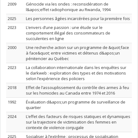
2009
Génocide via les ondes : reconsidération de
l&apos;effet radiophonique au Rwanda, 1994
2025
Les personnes âgées incarcérées pour la première fois
2023
L’envers d’une passion : une étude sur le
comportement illégal des consommateurs de
succulentes en ligne
2000
Une recherche action sur un programme de &quot;face
à face&quot; entre victimes et détenus d&apos;un
pénitencier au Québec
2023
La collaboration internationale dans les enquêtes sur
le darkweb : exploration des types et des motivations
selon l’expérience des policiers
2018
Effet de l’assouplissement du contrôle des armes à feu
sur les homicides au Canada entre 1974 et 2016
1992
Évaluation d&apos;un programme de surveillance de
quartier
2024
L’effet des facteurs de risques statiques et dynamiques
sur la trajectoire de victimisation des femmes en
contexte de violence conjugale
2025
Socialiser à l’extrême : processus de socialisation