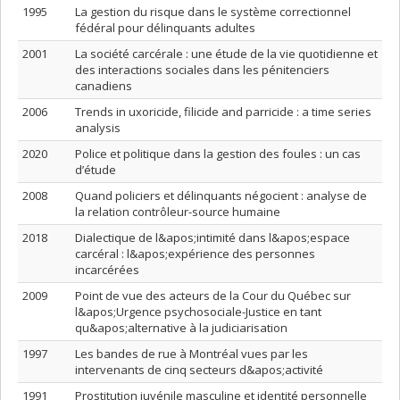
1995
La gestion du risque dans le système correctionnel
fédéral pour délinquants adultes
2001
La société carcérale : une étude de la vie quotidienne et
des interactions sociales dans les pénitenciers
canadiens
2006
Trends in uxoricide, filicide and parricide : a time series
analysis
2020
Police et politique dans la gestion des foules : un cas
d’étude
2008
Quand policiers et délinquants négocient : analyse de
la relation contrôleur-source humaine
2018
Dialectique de l&apos;intimité dans l&apos;espace
carcéral : l&apos;expérience des personnes
incarcérées
2009
Point de vue des acteurs de la Cour du Québec sur
l&apos;Urgence psychosociale-Justice en tant
qu&apos;alternative à la judiciarisation
1997
Les bandes de rue à Montréal vues par les
intervenants de cinq secteurs d&apos;activité
1991
Prostitution juvénile masculine et identité personnelle