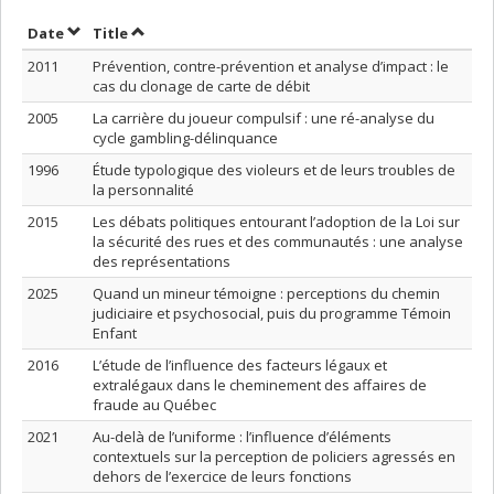
Sort by date in descending order
Sort by title in descending order
Date
Title
2011
Prévention, contre-prévention et analyse d’impact : le
cas du clonage de carte de débit
2005
La carrière du joueur compulsif : une ré-analyse du
cycle gambling-délinquance
1996
Étude typologique des violeurs et de leurs troubles de
la personnalité
2015
Les débats politiques entourant l’adoption de la Loi sur
la sécurité des rues et des communautés : une analyse
des représentations
2025
Quand un mineur témoigne : perceptions du chemin
judiciaire et psychosocial, puis du programme Témoin
Enfant
2016
L’étude de l’influence des facteurs légaux et
extralégaux dans le cheminement des affaires de
fraude au Québec
2021
Au-delà de l’uniforme : l’influence d’éléments
contextuels sur la perception de policiers agressés en
dehors de l’exercice de leurs fonctions