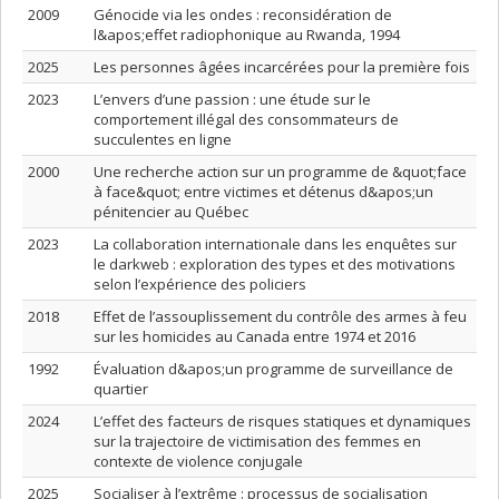
2009
Génocide via les ondes : reconsidération de
l&apos;effet radiophonique au Rwanda, 1994
2025
Les personnes âgées incarcérées pour la première fois
2023
L’envers d’une passion : une étude sur le
comportement illégal des consommateurs de
succulentes en ligne
2000
Une recherche action sur un programme de &quot;face
à face&quot; entre victimes et détenus d&apos;un
pénitencier au Québec
2023
La collaboration internationale dans les enquêtes sur
le darkweb : exploration des types et des motivations
selon l’expérience des policiers
2018
Effet de l’assouplissement du contrôle des armes à feu
sur les homicides au Canada entre 1974 et 2016
1992
Évaluation d&apos;un programme de surveillance de
quartier
2024
L’effet des facteurs de risques statiques et dynamiques
sur la trajectoire de victimisation des femmes en
contexte de violence conjugale
2025
Socialiser à l’extrême : processus de socialisation