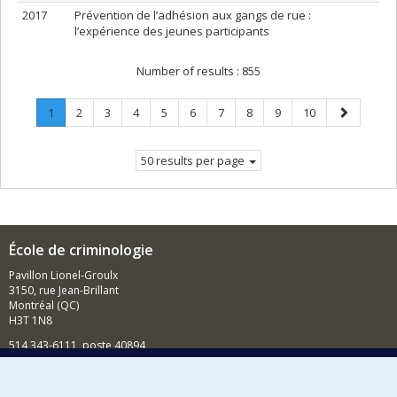
2017
Prévention de l’adhésion aux gangs de rue :
l’expérience des jeunes participants
Number of results :
855
Page
.
Page
Page
Page
Page
Page
Page
Page
Page
Page
Next
1
2
3
4
5
6
7
8
9
10
Current
page
page.
50 results per page
École de criminologie
Pavillon Lionel-Groulx
3150, rue Jean-Brillant
Montréal (QC)
H3T 1N8
514 343-6111, poste 40894
Nouvelles et événements