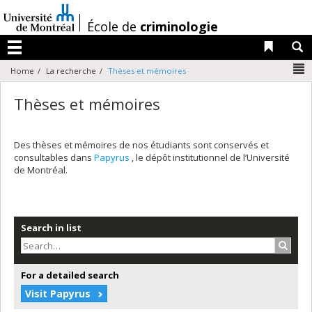
Passer
au
/
École de
criminologie
contenu
Liens 
R
Menu
N
Home
La recherche
Thèses et mémoires
Thèses et mémoires
Des thèses et mémoires de nos étudiants sont conservés et
consultables dans
Papyrus
, le dépôt institutionnel de l’Université
de Montréal.
Search in list
Search
For a detailed search
Visit Papyrus