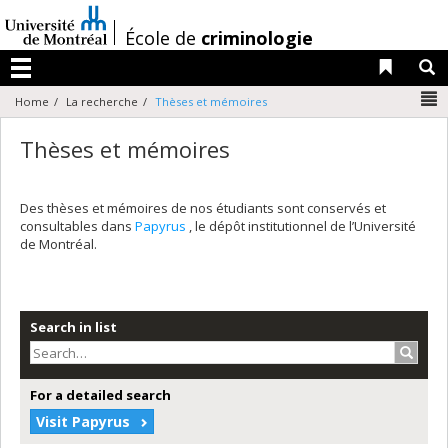
Passer
au
/
École de
criminologie
contenu
Liens 
R
Menu
N
Home
La recherche
Thèses et mémoires
Thèses et mémoires
Des thèses et mémoires de nos étudiants sont conservés et
consultables dans
Papyrus
, le dépôt institutionnel de l’Université
de Montréal.
Search in list
Search
For a detailed search
Visit Papyrus