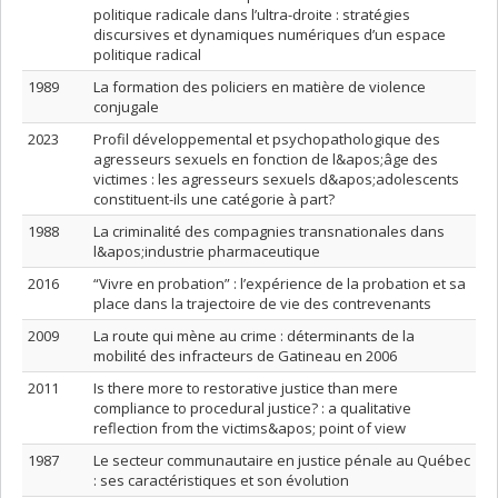
politique radicale dans l’ultra-droite : stratégies
discursives et dynamiques numériques d’un espace
politique radical
1989
La formation des policiers en matière de violence
conjugale
2023
Profil développemental et psychopathologique des
agresseurs sexuels en fonction de l&apos;âge des
victimes : les agresseurs sexuels d&apos;adolescents
constituent-ils une catégorie à part?
1988
La criminalité des compagnies transnationales dans
l&apos;industrie pharmaceutique
2016
“Vivre en probation” : l’expérience de la probation et sa
place dans la trajectoire de vie des contrevenants
2009
La route qui mène au crime : déterminants de la
mobilité des infracteurs de Gatineau en 2006
2011
Is there more to restorative justice than mere
compliance to procedural justice? : a qualitative
reflection from the victims&apos; point of view
1987
Le secteur communautaire en justice pénale au Québec
: ses caractéristiques et son évolution