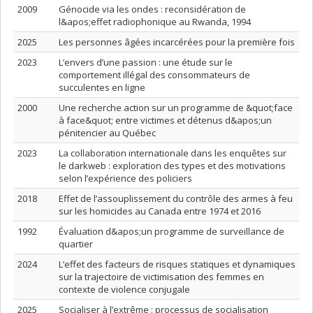
2009
Génocide via les ondes : reconsidération de
l&apos;effet radiophonique au Rwanda, 1994
2025
Les personnes âgées incarcérées pour la première fois
2023
L’envers d’une passion : une étude sur le
comportement illégal des consommateurs de
succulentes en ligne
2000
Une recherche action sur un programme de &quot;face
à face&quot; entre victimes et détenus d&apos;un
pénitencier au Québec
2023
La collaboration internationale dans les enquêtes sur
le darkweb : exploration des types et des motivations
selon l’expérience des policiers
2018
Effet de l’assouplissement du contrôle des armes à feu
sur les homicides au Canada entre 1974 et 2016
1992
Évaluation d&apos;un programme de surveillance de
quartier
2024
L’effet des facteurs de risques statiques et dynamiques
sur la trajectoire de victimisation des femmes en
contexte de violence conjugale
2025
Socialiser à l’extrême : processus de socialisation