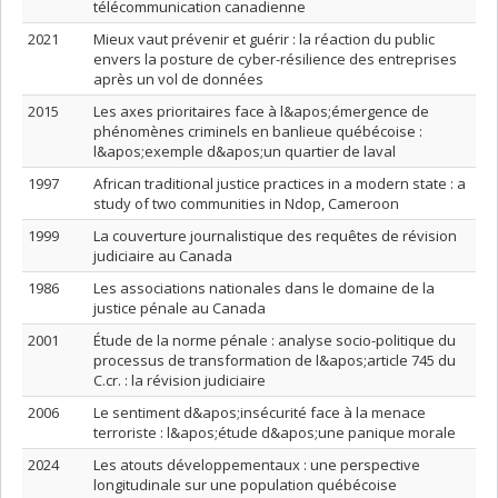
télécommunication canadienne
2021
Mieux vaut prévenir et guérir : la réaction du public
envers la posture de cyber-résilience des entreprises
après un vol de données
2015
Les axes prioritaires face à l&apos;émergence de
phénomènes criminels en banlieue québécoise :
l&apos;exemple d&apos;un quartier de laval
1997
African traditional justice practices in a modern state : a
study of two communities in Ndop, Cameroon
1999
La couverture journalistique des requêtes de révision
judiciaire au Canada
1986
Les associations nationales dans le domaine de la
justice pénale au Canada
2001
Étude de la norme pénale : analyse socio-politique du
processus de transformation de l&apos;article 745 du
C.cr. : la révision judiciaire
2006
Le sentiment d&apos;insécurité face à la menace
terroriste : l&apos;étude d&apos;une panique morale
2024
Les atouts développementaux : une perspective
longitudinale sur une population québécoise