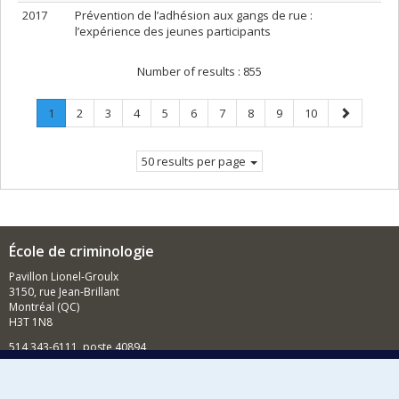
2017
Prévention de l’adhésion aux gangs de rue :
l’expérience des jeunes participants
Number of results :
855
Page
.
Page
Page
Page
Page
Page
Page
Page
Page
Page
Next
1
2
3
4
5
6
7
8
9
10
Current
page
page.
50 results per page
École de criminologie
Pavillon Lionel-Groulx
3150, rue Jean-Brillant
Montréal (QC)
H3T 1N8
514 343-6111, poste 40894
Nouvelles et événements