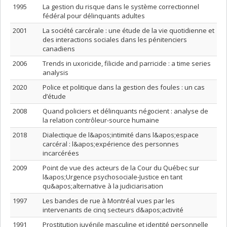
1995
La gestion du risque dans le système correctionnel
fédéral pour délinquants adultes
2001
La société carcérale : une étude de la vie quotidienne et
des interactions sociales dans les pénitenciers
canadiens
2006
Trends in uxoricide, filicide and parricide : a time series
analysis
2020
Police et politique dans la gestion des foules : un cas
d’étude
2008
Quand policiers et délinquants négocient : analyse de
la relation contrôleur-source humaine
2018
Dialectique de l&apos;intimité dans l&apos;espace
carcéral : l&apos;expérience des personnes
incarcérées
2009
Point de vue des acteurs de la Cour du Québec sur
l&apos;Urgence psychosociale-Justice en tant
qu&apos;alternative à la judiciarisation
1997
Les bandes de rue à Montréal vues par les
intervenants de cinq secteurs d&apos;activité
1991
Prostitution juvénile masculine et identité personnelle