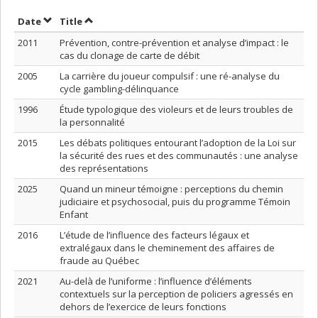
Sort by date in descending order
Sort by title in descending order
Date
Title
2011
Prévention, contre-prévention et analyse d’impact : le
cas du clonage de carte de débit
2005
La carrière du joueur compulsif : une ré-analyse du
cycle gambling-délinquance
1996
Étude typologique des violeurs et de leurs troubles de
la personnalité
2015
Les débats politiques entourant l’adoption de la Loi sur
la sécurité des rues et des communautés : une analyse
des représentations
2025
Quand un mineur témoigne : perceptions du chemin
judiciaire et psychosocial, puis du programme Témoin
Enfant
2016
L’étude de l’influence des facteurs légaux et
extralégaux dans le cheminement des affaires de
fraude au Québec
2021
Au-delà de l’uniforme : l’influence d’éléments
contextuels sur la perception de policiers agressés en
dehors de l’exercice de leurs fonctions