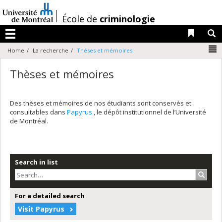
Passer
au
/
École de
criminologie
contenu
Liens 
R
Menu
N
Home
La recherche
Thèses et mémoires
Thèses et mémoires
Des thèses et mémoires de nos étudiants sont conservés et
consultables dans
Papyrus
, le dépôt institutionnel de l’Université
de Montréal.
Search in list
Search
For a detailed search
Visit Papyrus