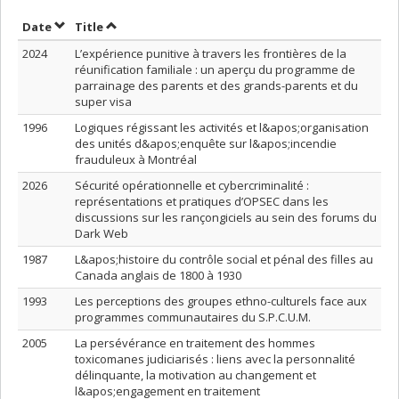
Sort by date in descending order
Sort by title in descending order
Date
Title
2024
L’expérience punitive à travers les frontières de la
réunification familiale : un aperçu du programme de
parrainage des parents et des grands-parents et du
super visa
1996
Logiques régissant les activités et l&apos;organisation
des unités d&apos;enquête sur l&apos;incendie
frauduleux à Montréal
2026
Sécurité opérationnelle et cybercriminalité :
représentations et pratiques d’OPSEC dans les
discussions sur les rançongiciels au sein des forums du
Dark Web
1987
L&apos;histoire du contrôle social et pénal des filles au
Canada anglais de 1800 à 1930
1993
Les perceptions des groupes ethno-culturels face aux
programmes communautaires du S.P.C.U.M.
2005
La persévérance en traitement des hommes
toxicomanes judiciarisés : liens avec la personnalité
délinquante, la motivation au changement et
l&apos;engagement en traitement