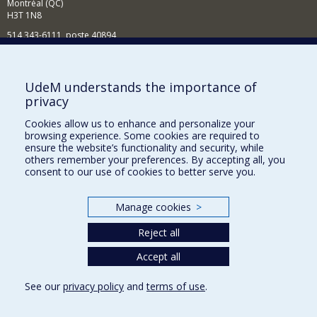
Montréal (QC)
H3T 1N8
514 343-6111, poste 40894
Nouvelles et événements
Comment soutenir l'École?
UdeM understands the importance of
privacy
BESOIN D'AIDE?
Cookies allow us to enhance and personalize your
Plan du site
browsing experience. Some cookies are required to
Signaler une erreur
ensure the website’s functionality and security, while
others remember your preferences. By accepting all, you
Accessibilité
consent to our use of cookies to better serve you.
FACULTÉ DES ARTS ET DES SCIENCES
Manage cookies
>
Nos départements et écoles
Reject all
Nos centres d'études
Nos programmes et cours
Accept all
See our
privacy policy
and
terms of use
.
Privacy