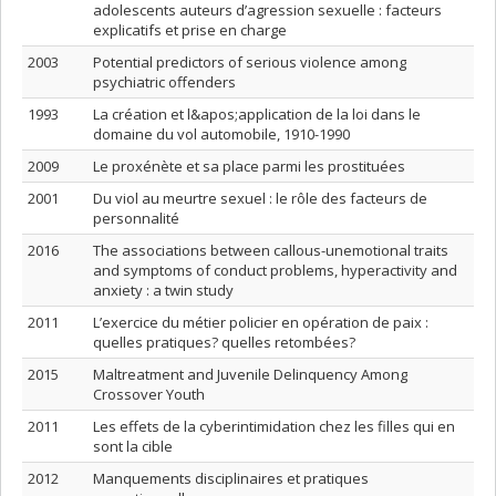
adolescents auteurs d’agression sexuelle : facteurs
explicatifs et prise en charge
2003
Potential predictors of serious violence among
psychiatric offenders
1993
La création et l&apos;application de la loi dans le
domaine du vol automobile, 1910-1990
2009
Le proxénète et sa place parmi les prostituées
2001
Du viol au meurtre sexuel : le rôle des facteurs de
personnalité
2016
The associations between callous-unemotional traits
and symptoms of conduct problems, hyperactivity and
anxiety : a twin study
2011
L’exercice du métier policier en opération de paix :
quelles pratiques? quelles retombées?
2015
Maltreatment and Juvenile Delinquency Among
Crossover Youth
2011
Les effets de la cyberintimidation chez les filles qui en
sont la cible
2012
Manquements disciplinaires et pratiques