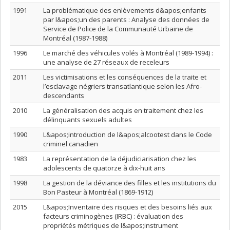
1991
La problématique des enlèvements d&apos;enfants
par l&apos;un des parents : Analyse des données de
Service de Police de la Communauté Urbaine de
Montréal (1987-1988)
1996
Le marché des véhicules volés à Montréal (1989-1994) :
une analyse de 27 réseaux de receleurs
2011
Les victimisations et les conséquences de la traite et
l’esclavage négriers transatlantique selon les Afro-
descendants
2010
La généralisation des acquis en traitement chez les
délinquants sexuels adultes
1990
L&apos;introduction de l&apos;alcootest dans le Code
criminel canadien
1983
La représentation de la déjudiciarisation chez les
adolescents de quatorze à dix-huit ans
1998
La gestion de la déviance des filles et les institutions du
Bon Pasteur à Montréal (1869-1912)
2015
L&apos;Inventaire des risques et des besoins liés aux
facteurs criminogènes (IRBC) : évaluation des
propriétés métriques de l&apos;instrument