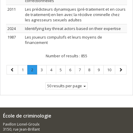
correctionnelles
2011
Les prédicteurs dynamiques (pré-traitement et en cours
de traitement) en lien avec la récidive criminelle chez
les agresseurs sexuels adultes
2024
Identifying key threat actors based on their expertise
1987
Les joueurs compulsifs et leurs moyens de
financement
Number of results :
855
Previous
Page
Page
.
Page
Page
Page
Page
Page
Page
Page
Page
Next
1
2
3
4
5
6
7
8
9
10
page
Current
page
page.
50 results per page
École de criminologie
Pavillon Lionel-Groulx
3150, rue Jean-Brillant