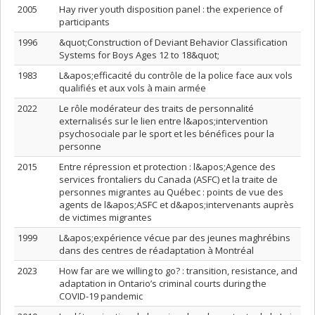
2005
Hay river youth disposition panel : the experience of
participants
1996
&quot;Construction of Deviant Behavior Classification
Systems for Boys Ages 12 to 18&quot;
1983
L&apos;efficacité du contrôle de la police face aux vols
qualifiés et aux vols à main armée
2022
Le rôle modérateur des traits de personnalité
externalisés sur le lien entre l&apos;intervention
psychosociale par le sport et les bénéfices pour la
personne
2015
Entre répression et protection : l&apos;Agence des
services frontaliers du Canada (ASFC) et la traite de
personnes migrantes au Québec : points de vue des
agents de l&apos;ASFC et d&apos;intervenants auprès
de victimes migrantes
1999
L&apos;expérience vécue par des jeunes maghrébins
dans des centres de réadaptation à Montréal
2023
How far are we willing to go? : transition, resistance, and
adaptation in Ontario’s criminal courts during the
COVID-19 pandemic