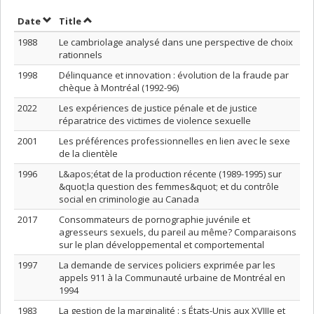
Sort by date in descending order
Sort by title in descending order
Date
Title
1988
Le cambriolage analysé dans une perspective de choix
rationnels
1998
Délinquance et innovation : évolution de la fraude par
chèque à Montréal (1992-96)
2022
Les expériences de justice pénale et de justice
réparatrice des victimes de violence sexuelle
2001
Les préférences professionnelles en lien avec le sexe
de la clientèle
1996
L&apos;état de la production récente (1989-1995) sur
&quot;la question des femmes&quot; et du contrôle
social en criminologie au Canada
2017
Consommateurs de pornographie juvénile et
agresseurs sexuels, du pareil au même? Comparaisons
sur le plan développemental et comportemental
1997
La demande de services policiers exprimée par les
appels 911 à la Communauté urbaine de Montréal en
1994
1983
La gestion de la marginalité : s États-Unis aux XVIIIe et