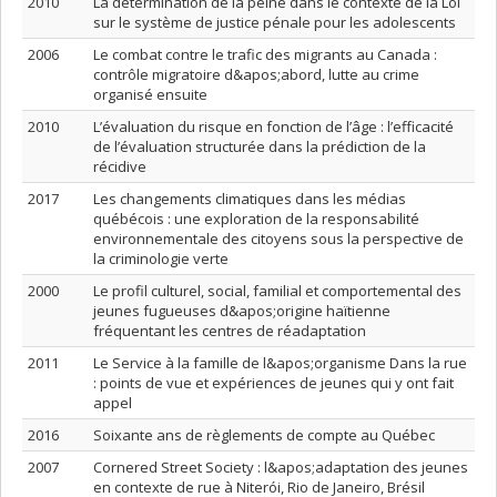
2010
La détermination de la peine dans le contexte de la Loi
sur le système de justice pénale pour les adolescents
2006
Le combat contre le trafic des migrants au Canada :
contrôle migratoire d&apos;abord, lutte au crime
organisé ensuite
2010
L’évaluation du risque en fonction de l’âge : l’efficacité
de l’évaluation structurée dans la prédiction de la
récidive
2017
Les changements climatiques dans les médias
québécois : une exploration de la responsabilité
environnementale des citoyens sous la perspective de
la criminologie verte
2000
Le profil culturel, social, familial et comportemental des
jeunes fugueuses d&apos;origine haïtienne
fréquentant les centres de réadaptation
2011
Le Service à la famille de l&apos;organisme Dans la rue
: points de vue et expériences de jeunes qui y ont fait
appel
2016
Soixante ans de règlements de compte au Québec
2007
Cornered Street Society : l&apos;adaptation des jeunes
en contexte de rue à Niterói, Rio de Janeiro, Brésil