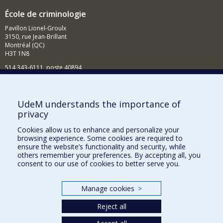
École de criminologie
Pavillon Lionel-Groulx
3150, rue Jean-Brillant
Montréal (QC)
H3T 1N8
514 343-6111, poste 40894
Nouvelles et événements
Comment soutenir l'École?
UdeM understands the importance of
privacy
BESOIN D'AIDE?
Cookies allow us to enhance and personalize your
Plan du site
browsing experience. Some cookies are required to
Signaler une erreur
ensure the website’s functionality and security, while
others remember your preferences. By accepting all, you
Accessibilité
consent to our use of cookies to better serve you.
FACULTÉ DES ARTS ET DES SCIENCES
Manage cookies
>
Nos départements et écoles
Reject all
Nos centres d'études
Nos programmes et cours