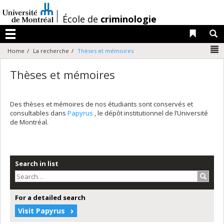
Passer
au
/
École de
criminologie
contenu
Liens 
R
Menu
N
Home
La recherche
Thèses et mémoires
Thèses et mémoires
Des thèses et mémoires de nos étudiants sont conservés et
consultables dans
Papyrus
, le dépôt institutionnel de l’Université
de Montréal.
Search in list
Search
For a detailed search
Visit Papyrus