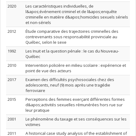
2020
Les caractéristiques individuelles, de
l&apos;événement criminel et de l&apos;enquête
criminelle en matière d&apos;homicides sexuels sériels
et non-sériels
2012
Étude comparative des trajectoires criminelles des
contrevenants sous responsabilité provinciale au
Québec, selon le sexe
1992
Les Inuit et la question pénale : le cas du Nouveau-
Québec
2010
Intervention policière en milieu scolaire : expérience et
point de vue des acteurs
2017
Examen des difficultés psychosociales chez des
adolescents, neuf (9) mois après une tragédie
ferroviaire
2015
Perceptions des femmes exerçant différentes formes
d&apos;activités sexuelles rémunérées hors rue sur
leur pratique
2001
Le phénomène du taxage et ses conséquences sur les
victimes
2011
A historical case study analysis of the establishment of