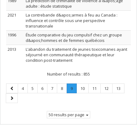
1989
La prédiction de criminalité de violence à l&apos;âge
adulte : étude statistique
2021
La contrebande d&apos;armes à feu au Canada :
influence et contrôle sous une perspective
transnationale
1996
Étude comparative du jeu compulsif chez un groupe
d&apos;hommes et de femmes québécois
2013
L’abandon du traitement de jeunes toxicomanes ayant
séjourné en communauté thérapeutique et leur
condition post-traitement
Number of results :
855
Previous
Page
Page
Page
Page
Page
Page
.
Page
Page
Page
Page
4
5
6
7
8
9
10
11
12
13
page
Current
Next
page.
page
50 results per page