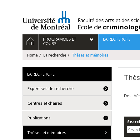
Passer
au
contenu
/
Faculté des arts et des sci
École de
criminolog
Navigation
HOME
PROGRAMMES ET
LA RECHERCHE
principale
COURS
Home
La recherche
Thèses et mémoires
LA RECHERCHE
Thès
Expertises de recherche
Des thè
Centres et chaires
Publications
Search
Thèses et mémoires