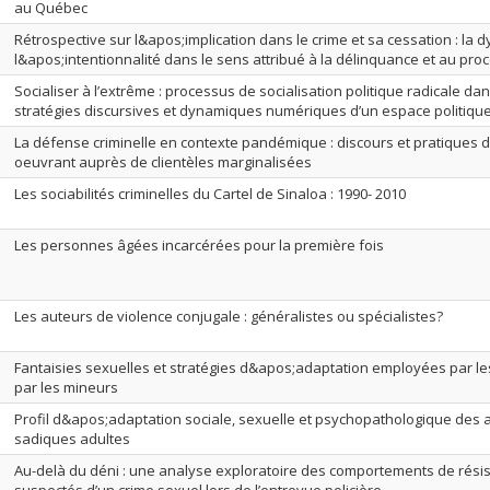
au Québec
Rétrospective sur l&apos;implication dans le crime et sa cessation : la
l&apos;intentionnalité dans le sens attribué à la délinquance et au pr
Socialiser à l’extrême : processus de socialisation politique radicale dans 
stratégies discursives et dynamiques numériques d’un espace politique
La défense criminelle en contexte pandémique : discours et pratiques 
oeuvrant auprès de clientèles marginalisées
Les sociabilités criminelles du Cartel de Sinaloa : 1990- 2010
Les personnes âgées incarcérées pour la première fois
Les auteurs de violence conjugale : généralistes ou spécialistes?
Fantaisies sexuelles et stratégies d&apos;adaptation employées par le
par les mineurs
Profil d&apos;adaptation sociale, sexuelle et psychopathologique des
sadiques adultes
Au-delà du déni : une analyse exploratoire des comportements de résis