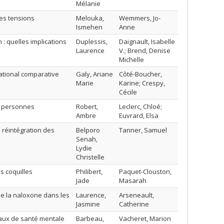
Mélanie
des tensions
Melouka,
Wemmers, Jo-
Ismehen
Anne
: quelles implications
Duplessis,
Daignault, Isabelle
Laurence
V.; Brend, Denise
Michelle
snational comparative
Galy, Ariane
Côté-Boucher,
Marie
Karine; Crespy,
Cécile
es personnes
Robert,
Leclerc, Chloé;
Ambre
Euvrard, Elsa
a réintégration des
Belporo
Tanner, Samuel
Senah,
Lydie
Christelle
s coquilles
Philibert,
Paquet-Clouston,
Jade
Masarah
 de la naloxone dans les
Laurence,
Arseneault,
Jasmine
Catherine
unaux de santé mentale
Barbeau,
Vacheret, Marion