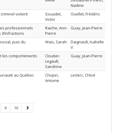
Mélie
Deslauriers-Varin,
Nadine
riminel violent
Souadet,
Ouellet, Frédéric
Victor
des professionnels
Raiche, Ann-
Guay, Jean-Pierre
 d’infractions
Pierre
ocial, puis du
Wais, Sarah
Daignault, Isabelle
V.
 et les comportements
Cloutier-
Guay, Jean-Pierre
Legault,
Sandrine
mmunauté au Québec
Chopin,
Leclerc, Chloé
Antoine
ge
Page
Page
Next
9
10
page