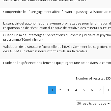
suspectés d’un crime sexuel lors de l’entrevue policière.
Comprendre le désengagement affectif avant le passage à l&apos;acte c
L’agent virtuel autonome : une avenue prometteuse pour la formation 
responsables de l’évaluation du risque de récidive des mineurs auteurs
Quand un mineur témoigne : perceptions du chemin judiciaire et psychos
programme Témoin Enfant
Validation de la structure factorielle de l’IBAQ : Comment les cognitions
des AICSM sur Internet nous informent-ils sur la récidive
Étude de l’expérience des femmes qui purgent une peine dans la co
Number of results :
855
Page
.
Page
Page
Page
Page
Page
Page
Pa
1
2
3
4
5
6
7
8
Current
page.
30 results per page