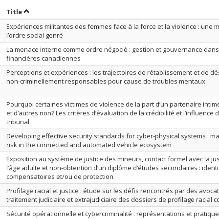
ort by date in ascending order
Sort by title in ascending order
Title
Expériences militantes des femmes face à la force et la violence : une 
l’ordre social genré
La menace interne comme ordre négocié : gestion et gouvernance dans 
financières canadiennes
Perceptions et expériences : les trajectoires de rétablissement et de d
non-criminellement responsables pour cause de troubles mentaux
Pourquoi certaines victimes de violence de la part d’un partenaire intime
et d’autres non? Les critères d’évaluation de la crédibilité et l’influence
tribunal
Developing effective security standards for cyber-physical systems : m
risk in the connected and automated vehicle ecosystem
Exposition au système de justice des mineurs, contact formel avec la ju
l’âge adulte et non-obtention d’un diplôme d’études secondaires : identi
compensatoires et/ou de protection
Profilage racial et justice : étude sur les défis rencontrés par des avoc
traitement judiciaire et extrajudiciaire des dossiers de profilage racial 
Sécurité opérationnelle et cybercriminalité : représentations et pratiq