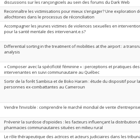
discussions sur les rançongiciels au sein des forums du Dark Web
Reconnaître les victimisations pour mieux s’engager? Une exploration 
allochtones dans le processus de réconciliation
Accompagner les jeunes victimes de violences sexuelles en intervention 
pour la santé mentale des intervenant.e.s?
Differential sorting in the treatment of mobilities at the airport : a tran
analysis
« Composer avec la spécificité féminine » : perceptions et pratiques d
intervenantes en suivi communautaire au Québec
Sortir de la forêt Sambisa et de Boko Haram : étude du dispositif pour l
personnes ex-combattantes au Cameroun
Vendre l’invisible : comprendre le marché mondial de vente d’entreprise
Prévenir la surdose d’opioïdes : les facteurs influençant la distribution
pharmacies communautaires situées en milieu rural
Le rôle thérapeutique des actrices et acteurs judiciaires dans les trib