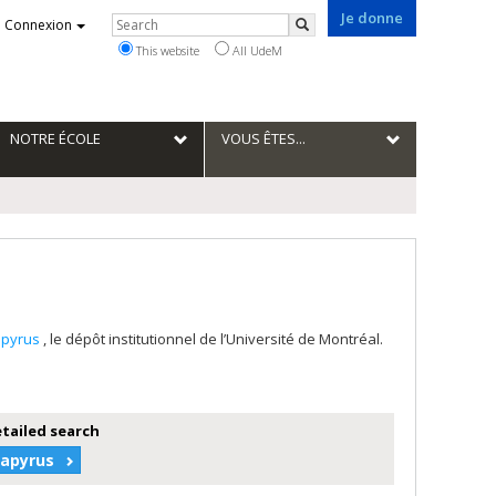
Je donne
Rechercher
Connexion
Search
This website
All UdeM
NOTRE ÉCOLE
VOUS ÊTES...
apyrus
, le dépôt institutionnel de l’Université de Montréal.
etailed search
Papyrus