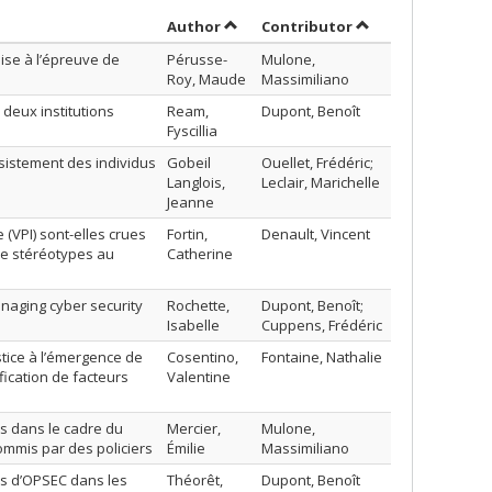
Sort by author in ascending order
by contributor in
Author
Contributor
mise à l’épreuve de
Pérusse-
Mulone,
Roy, Maude
Massimiliano
deux institutions
Ream,
Dupont, Benoît
Fyscillia
ésistement des individus
Gobeil
Ouellet, Frédéric;
Langlois,
Leclair, Marichelle
Jeanne
 (VPI) sont-elles crues
Fortin,
Denault, Vincent
 de stéréotypes au
Catherine
anaging cyber security
Rochette,
Dupont, Benoît;
Isabelle
Cuppens, Frédéric
stice à l’émergence de
Cosentino,
Fontaine, Nathalie
fication de facteurs
Valentine
ats dans le cadre du
Mercier,
Mulone,
commis par des policiers
Émilie
Massimiliano
ues d’OPSEC dans les
Théorêt,
Dupont, Benoît