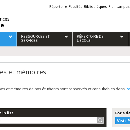
Liens
Répertoire
Facultés
Bibliothèques
Plan campus
externes
ences
ie
RESSOURCES ET
RÉPERTOIRE DE
SERVICES
L'ÉCOLE
es et mémoires
ses et mémoires de nos étudiants sont conservés et consultables dans
P
 in list
For a d
Search…
Visit 