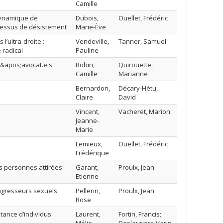
Camille
 dynamique de
Dubois,
Ouellet, Frédéric
ocessus de désistement
Marie-Ève
l’ultra-droite :
Vendeville,
Tanner, Samuel
 radical
Pauline
d&apos;avocat.e.s
Robin,
Quirouette,
Camille
Marianne
Bernardon,
Décary-Hétu,
Claire
David
Vincent,
Vacheret, Marion
Jeanne-
Marie
Lemieux,
Ouellet, Frédéric
Frédérique
s personnes attirées
Garant,
Proulx, Jean
Etienne
 agresseurs sexuels
Pellerin,
Proulx, Jean
Rose
tance d’individus
Laurent,
Fortin, Francis;