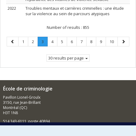
2022
Troubles mentaux et carrières criminelles : une étude
sur la violence au sein de parcours atypiques
Number of results :
855
Previous
Page
Page
Page
.
Page
Page
Page
Page
Page
Page
Page
Next
1
2
3
4
5
6
7
8
9
10
page
Current
page
page.
30 results per page
École de criminologie
Pavillon Lionel-Groulx
3150, rue Jean-Brillant
Montréal (QC)
H3T 1N8
514 343-6111, poste 40894
Nouvelles et événements