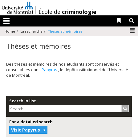
Passer
au
/
École de
criminologie
contenu
Liens 
R
Menu
N
Home
La recherche
Thèses et mémoires
Thèses et mémoires
Des thèses et mémoires de nos étudiants sont conservés et
consultables dans
Papyrus
, le dépôt institutionnel de l’Université
de Montréal.
Search in list
Search
For a detailed search
Visit Papyrus