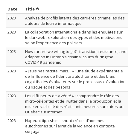
Sort by date in ascending order
Sort by title in ascending order
Date
Title
2023
Analyse de profils latents des carrières criminelles des
auteurs de leurre informatique
2023
La collaboration internationale dans les enquêtes sur
le darkweb : exploration des types et des motivations
selon l’expérience des policiers
2023
How far are we willing to go? : transition, resistance, and
adaptation in Ontario’s criminal courts during the
COVID-19 pandemic
2023
« J’suis pas raciste, mais… » : une étude expérimentale
de l’influence de l’identité autochtone et des biais
cognitifs des évaluateurs sur le processus d’évaluation
du risque et des besoins
2023
Les diffuseurs de « vérité » : comprendre le rôle des
micro-célébrités et de Twitter dans la production et la
mise en visibilité des récits anti-mesures sanitaires au
Québec sur Internet
2023
Napeuat tipatshimitishuat : récits d’hommes
autochtones sur l’arrêt de la violence en contexte
conjugal