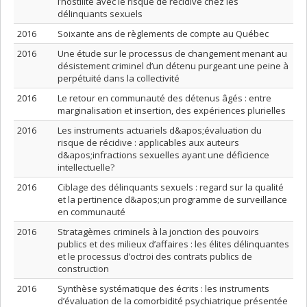
l’hostilité avec le risque de récidive chez les
délinquants sexuels
2016
Soixante ans de règlements de compte au Québec
2016
Une étude sur le processus de changement menant au
désistement criminel d’un détenu purgeant une peine à
perpétuité dans la collectivité
2016
Le retour en communauté des détenus âgés : entre
marginalisation et insertion, des expériences plurielles
2016
Les instruments actuariels d&apos;évaluation du
risque de récidive : applicables aux auteurs
d&apos;infractions sexuelles ayant une déficience
intellectuelle?
2016
Ciblage des délinquants sexuels : regard sur la qualité
et la pertinence d&apos;un programme de surveillance
en communauté
2016
Stratagèmes criminels à la jonction des pouvoirs
publics et des milieux d’affaires : les élites délinquantes
et le processus d’octroi des contrats publics de
construction
2016
Synthèse systématique des écrits : les instruments
d’évaluation de la comorbidité psychiatrique présentée