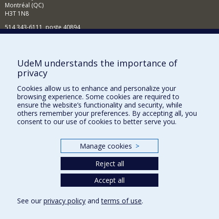
Montréal (QC)
H3T 1N8
514 343-6111, poste 40894
Nouvelles et événements
Comment soutenir l'École?
UdeM understands the importance of
privacy
BESOIN D'AIDE?
Cookies allow us to enhance and personalize your
Plan du site
browsing experience. Some cookies are required to
Signaler une erreur
ensure the website’s functionality and security, while
others remember your preferences. By accepting all, you
Accessibilité
consent to our use of cookies to better serve you.
FACULTÉ DES ARTS ET DES SCIENCES
Manage cookies
>
Nos départements et écoles
Reject all
Nos centres d'études
Nos programmes et cours
Accept all
See our
privacy policy
and
terms of use
.
Privacy