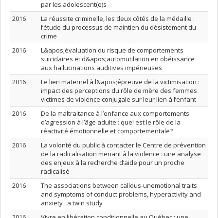
par les adolescent(e)s
2016
La réussite criminelle, les deux côtés de la médaille :
l’étude du processus de maintien du désistement du
crime
2016
L&apos;évaluation du risque de comportements
suicidaires et d&apos;automutilation en obéissance
aux hallucinations auditives impérieuses
2016
Le lien maternel à l&apos;épreuve de la victimisation :
impact des perceptions du rôle de mère des femmes
victimes de violence conjugale sur leur lien à l’enfant
2016
De la maltraitance à l’enfance aux comportements
d’agression à l’âge adulte : quel est le rôle de la
réactivité émotionnelle et comportementale?
2016
La volonté du public à contacter le Centre de prévention
de la radicalisation menant à la violence : une analyse
des enjeux à la recherche d’aide pour un proche
radicalisé
2016
The associations between callous-unemotional traits
and symptoms of conduct problems, hyperactivity and
anxiety : a twin study
2016
Vivre en libération conditionnelle au Québec : une