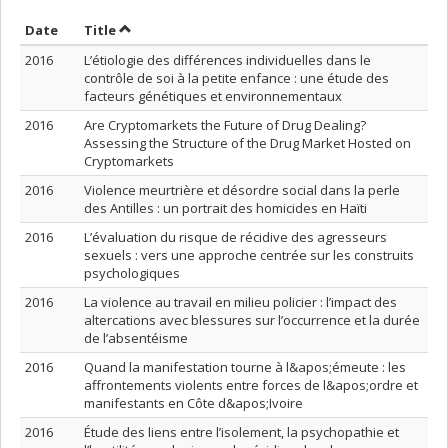
Sort by date in ascending order
Sort by title in ascending order
Date
Title
2016
L’étiologie des différences individuelles dans le
contrôle de soi à la petite enfance : une étude des
facteurs génétiques et environnementaux
2016
Are Cryptomarkets the Future of Drug Dealing?
Assessing the Structure of the Drug Market Hosted on
Cryptomarkets
2016
Violence meurtrière et désordre social dans la perle
des Antilles : un portrait des homicides en Haïti
2016
L’évaluation du risque de récidive des agresseurs
sexuels : vers une approche centrée sur les construits
psychologiques
2016
La violence au travail en milieu policier : l’impact des
altercations avec blessures sur l’occurrence et la durée
de l’absentéisme
2016
Quand la manifestation tourne à l&apos;émeute : les
affrontements violents entre forces de l&apos;ordre et
manifestants en Côte d&apos;Ivoire
2016
Étude des liens entre l’isolement, la psychopathie et