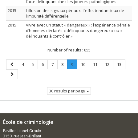
l’acte délinquant chez les joueurs pathologiques
2015
L’illusion des signaux pénaux : l’effet tendancieux de
l’impunité différentielle
2015
Vivre avec un statut « dangereux » : l’expérience pénale
d’hommes déclarés « délinquants dangereux » ou «
délinquants à contrôler »
Number of results :
855
Previous
Page
Page
Page
Page
Page
Page
.
Page
Page
Page
Page
4
5
6
7
8
9
10
11
12
13
page
Current
Next
page.
page
30 results per page
École de criminologie
Pavillon Lionel-Groulx
3150, rue Jean-Brillant