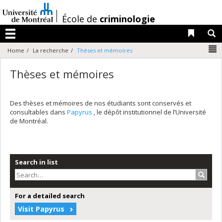
Passer
au
/
École de
criminologie
contenu
Liens 
R
Menu
N
Home
La recherche
Thèses et mémoires
Thèses et mémoires
Des thèses et mémoires de nos étudiants sont conservés et
consultables dans
Papyrus
, le dépôt institutionnel de l’Université
de Montréal.
Search in list
Search
For a detailed search
Visit Papyrus