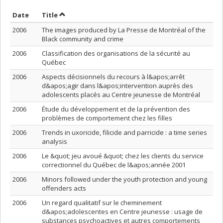
Sort by date in ascending order
Sort by title in ascending order
Date
Title
2006
The images produced by La Presse de Montréal of the
Black community and crime
2006
Classification des organisations de la sécurité au
Québec
2006
Aspects décisionnels du recours à l&apos;arrêt
d&apos;agir dans l&apos;intervention auprès des
adolescents placés au Centre jeunesse de Montréal
2006
Étude du développement et de la prévention des
problèmes de comportement chez les filles
2006
Trends in uxoricide, filicide and parricide : a time series
analysis
2006
Le &quot; jeu avoué &quot; chez les clients du service
correctionnel du Québec de l&apos;année 2001
2006
Minors followed under the youth protection and young
offenders acts
2006
Un regard qualitatif sur le cheminement
d&apos;adolescentes en Centre jeunesse : usage de
substances psychoactives et autres comportements