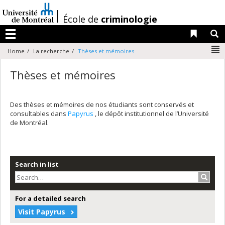
Passer
au
/
École de
criminologie
contenu
Liens 
R
Menu
N
Home
La recherche
Thèses et mémoires
Thèses et mémoires
Des thèses et mémoires de nos étudiants sont conservés et
consultables dans
Papyrus
, le dépôt institutionnel de l’Université
de Montréal.
Search in list
Search
For a detailed search
Visit Papyrus