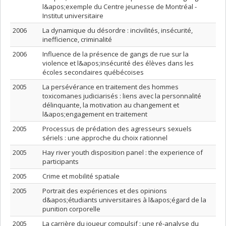
l&apos;exemple du Centre jeunesse de Montréal -
Institut universitaire
2006
La dynamique du désordre : incivilités, insécurité,
inefficience, criminalité
2006
Influence de la présence de gangs de rue sur la
violence et l&apos;insécurité des élèves dans les
écoles secondaires québécoises
2005
La persévérance en traitement des hommes
toxicomanes judiciarisés : liens avec la personnalité
délinquante, la motivation au changement et
l&apos;engagement en traitement
2005
Processus de prédation des agresseurs sexuels
sériels : une approche du choix rationnel
2005
Hay river youth disposition panel : the experience of
participants
2005
Crime et mobilité spatiale
2005
Portrait des expériences et des opinions
d&apos;étudiants universitaires à l&apos;égard de la
punition corporelle
2005
La carrière du joueur compulsif : une ré-analyse du