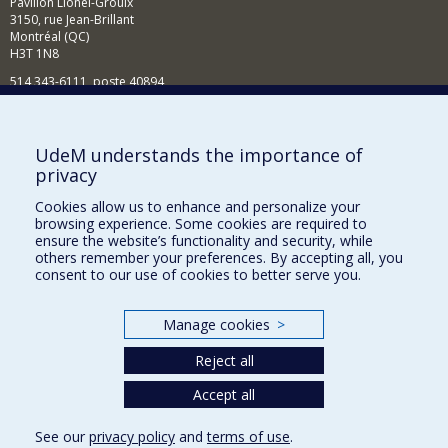
Pavillon Lionel-Groulx
3150, rue Jean-Brillant
Montréal (QC)
H3T 1N8
514 343-6111, poste 40894
Nouvelles et événements
Comment soutenir l'École?
UdeM understands the importance of
privacy
BESOIN D'AIDE?
Cookies allow us to enhance and personalize your
Plan du site
browsing experience. Some cookies are required to
Signaler une erreur
ensure the website’s functionality and security, while
others remember your preferences. By accepting all, you
Accessibilité
consent to our use of cookies to better serve you.
FACULTÉ DES ARTS ET DES SCIENCES
Manage cookies
>
Nos départements et écoles
Reject all
Nos centres d'études
Nos programmes et cours
Accept all
See our
privacy policy
and
terms of use
.