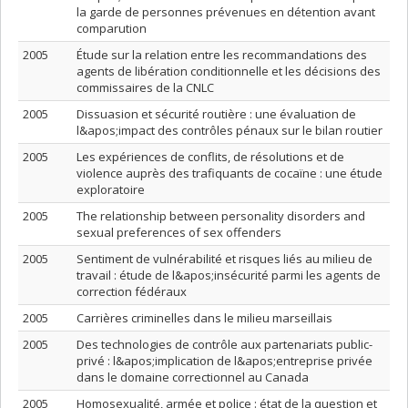
la garde de personnes prévenues en détention avant
comparution
2005
Étude sur la relation entre les recommandations des
agents de libération conditionnelle et les décisions des
commissaires de la CNLC
2005
Dissuasion et sécurité routière : une évaluation de
l&apos;impact des contrôles pénaux sur le bilan routier
2005
Les expériences de conflits, de résolutions et de
violence auprès des trafiquants de cocaïne : une étude
exploratoire
2005
The relationship between personality disorders and
sexual preferences of sex offenders
2005
Sentiment de vulnérabilité et risques liés au milieu de
travail : étude de l&apos;insécurité parmi les agents de
correction fédéraux
2005
Carrières criminelles dans le milieu marseillais
2005
Des technologies de contrôle aux partenariats public-
privé : l&apos;implication de l&apos;entreprise privée
dans le domaine correctionnel au Canada
2005
Homosexualité, armée et police : état de la question et