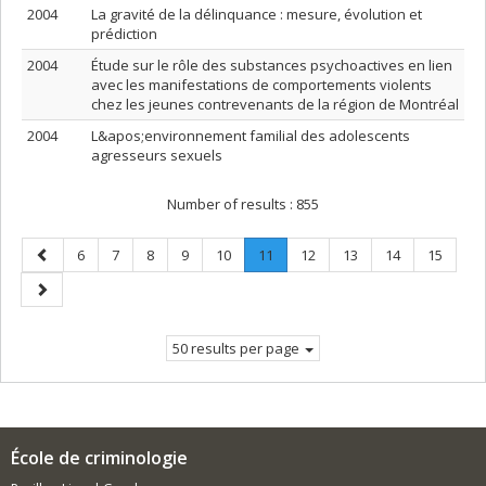
2004
La gravité de la délinquance : mesure, évolution et
prédiction
2004
Étude sur le rôle des substances psychoactives en lien
avec les manifestations de comportements violents
chez les jeunes contrevenants de la région de Montréal
2004
L&apos;environnement familial des adolescents
agresseurs sexuels
Number of results :
855
Previous
Page
Page
Page
Page
Page
Page
.
Page
Page
Page
Page
6
7
8
9
10
11
12
13
14
15
page
Current
Next
page.
page
50 results per page
École de criminologie