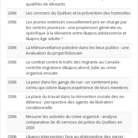
qualifiés de déviants
2006
Les coroners du Québec et la prévention des homicides
2006
Les jeunes victimisés sexuellement pris en charge par
les centres jeunesse : une propension générale ou
spécifique à la déviance entre l&apos;adolescence et
l&apos;âge adulte ?
2006
La télésurveillance policière dans les lieux publics : une
évaluation du projet Robocam
2006
Le combat contre le trafic des migrants au Canada :
contrôle migratoire d&apos;abord, lutte au crime
organisé ensuite
2006
La peur dans les gangs de rue : un sentiment peu
connu qui colore l&apos;expérience de leurs membres
2006
La place du travail dans la réinsertion sociale des ex-
détenus : perspective des agents de libération
conditionnelle
2006
Mesurer les activités du crime organisé : analyse
comparative de 45 services de police du Québec en
2003
2006
L&apos;intervention face au phénomène des gangs :