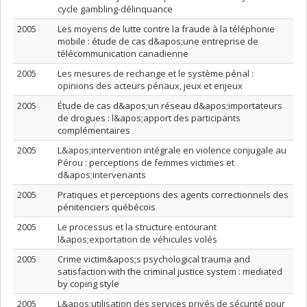
cycle gambling-délinquance
2005
Les moyens de lutte contre la fraude à la téléphonie
mobile : étude de cas d&apos;une entreprise de
télécommunication canadienne
2005
Les mesures de rechange et le système pénal :
opinions des acteurs pénaux, jeux et enjeux
2005
Étude de cas d&apos;un réseau d&apos;importateurs
de drogues : l&apos;apport des participants
complémentaires
2005
L&apos;intervention intégrale en violence conjugale au
Pérou : perceptions de femmes victimes et
d&apos;intervenants
2005
Pratiques et perceptions des agents correctionnels des
pénitenciers québécois
2005
Le processus et la structure entourant
l&apos;exportation de véhicules volés
2005
Crime victim&apos;s psychological trauma and
satisfaction with the criminal justice system : mediated
by coping style
2005
L&apos;utilisation des services privés de sécurité pour