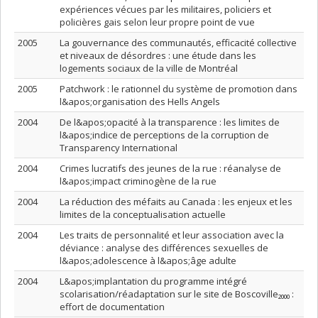
expériences vécues par les militaires, policiers et
policières gais selon leur propre point de vue
2005
La gouvernance des communautés, efficacité collective
et niveaux de désordres : une étude dans les
logements sociaux de la ville de Montréal
2005
Patchwork : le rationnel du système de promotion dans
l&apos;organisation des Hells Angels
2004
De l&apos;opacité à la transparence : les limites de
l&apos;indice de perceptions de la corruption de
Transparency International
2004
Crimes lucratifs des jeunes de la rue : réanalyse de
l&apos;impact criminogène de la rue
2004
La réduction des méfaits au Canada : les enjeux et les
limites de la conceptualisation actuelle
2004
Les traits de personnalité et leur association avec la
déviance : analyse des différences sexuelles de
l&apos;adolescence à l&apos;âge adulte
2004
L&apos;implantation du programme intégré
scolarisation/réadaptation sur le site de Boscoville₂₀₀₀ :
effort de documentation