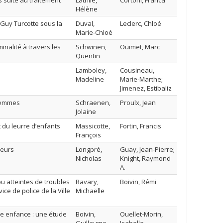
 suite au traitement
Latrille,
Cortoni, Franca
Hélène
 Guy Turcotte sous la
Duval,
Leclerc, Chloé
Marie-Chloé
inalité à travers les
Schwinen,
Ouimet, Marc
Quentin
Lamboley,
Cousineau,
Madeline
Marie-Marthe;
Jimenez, Estibaliz
 femmes
Schraenen,
Proulx, Jean
Jolaine
t du leurre d’enfants
Massicotte,
Fortin, Francis
François
teurs
Longpré,
Guay, Jean-Pierre;
Nicholas
Knight, Raymond
A.
u atteintes de troubles
Ravary,
Boivin, Rémi
ce de police de la Ville
Michaëlle
ite enfance : une étude
Boivin,
Ouellet-Morin,