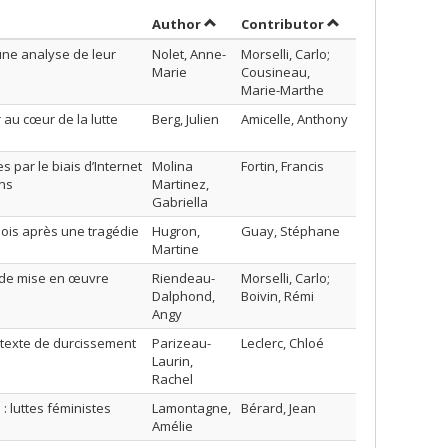
Sort by author in ascending order
by contributor in
Author
Contributor
une analyse de leur
Nolet, Anne-
Morselli, Carlo;
Marie
Cousineau,
Marie-Marthe
r au cœur de la lutte
Berg, Julien
Amicelle, Anthony
 par le biais d’Internet
Molina
Fortin, Francis
ans
Martinez,
Gabriella
mois après une tragédie
Hugron,
Guay, Stéphane
Martine
e de mise en œuvre
Riendeau-
Morselli, Carlo;
Dalphond,
Boivin, Rémi
Angy
ntexte de durcissement
Parizeau-
Leclerc, Chloé
Laurin,
Rachel
: luttes féministes
Lamontagne,
Bérard, Jean
Amélie