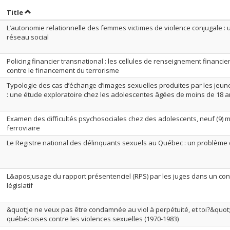
ort by date in ascending order
Sort by title in ascending order
Title
L’autonomie relationnelle des femmes victimes de violence conjugale : 
réseau social
Policing financier transnational : les cellules de renseignement financie
contre le financement du terrorisme
Typologie des cas d’échange d’images sexuelles produites par les jeunes
: une étude exploratoire chez les adolescentes âgées de moins de 18 
Examen des difficultés psychosociales chez des adolescents, neuf (9) 
ferroviaire
Le Registre national des délinquants sexuels au Québec : un problèm
L&apos;usage du rapport présentenciel (RPS) par les juges dans un co
législatif
&quot;Je ne veux pas être condamnée au viol à perpétuité, et toi?&quot; 
québécoises contre les violences sexuelles (1970-1983)