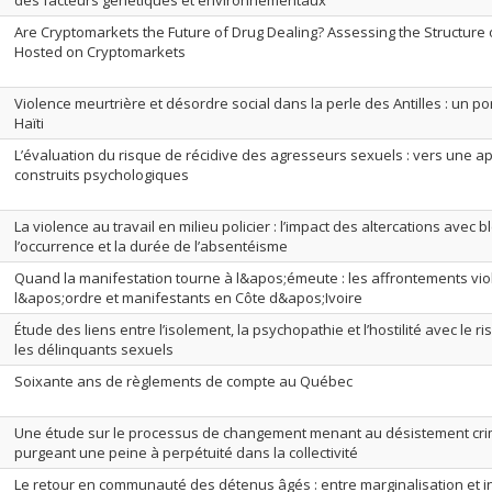
des facteurs génétiques et environnementaux
Are Cryptomarkets the Future of Drug Dealing? Assessing the Structure 
Hosted on Cryptomarkets
Violence meurtrière et désordre social dans la perle des Antilles : un po
Haïti
L’évaluation du risque de récidive des agresseurs sexuels : vers une a
construits psychologiques
La violence au travail en milieu policier : l’impact des altercations avec 
l’occurrence et la durée de l’absentéisme
Quand la manifestation tourne à l&apos;émeute : les affrontements vio
l&apos;ordre et manifestants en Côte d&apos;Ivoire
Étude des liens entre l’isolement, la psychopathie et l’hostilité avec le r
les délinquants sexuels
Soixante ans de règlements de compte au Québec
Une étude sur le processus de changement menant au désistement cri
purgeant une peine à perpétuité dans la collectivité
Le retour en communauté des détenus âgés : entre marginalisation et i