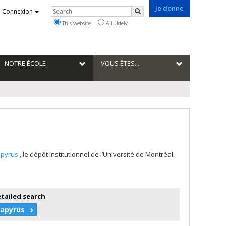
Je donne
Rechercher
Connexion
Search
This website
All UdeM
NOTRE ÉCOLE
VOUS ÊTES...
apyrus
, le dépôt institutionnel de l’Université de Montréal.
etailed search
Papyrus