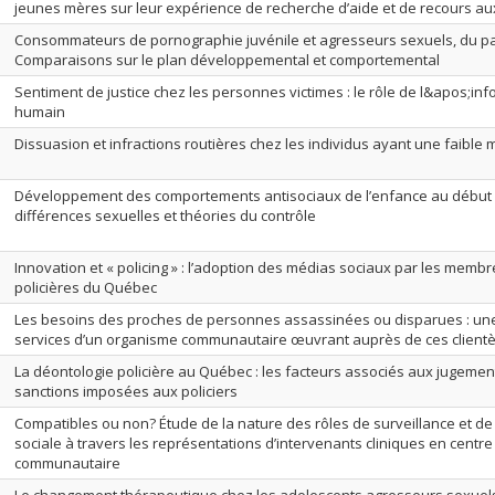
jeunes mères sur leur expérience de recherche d’aide et de recours au
Consommateurs de pornographie juvénile et agresseurs sexuels, du p
Comparaisons sur le plan développemental et comportemental
Sentiment de justice chez les personnes victimes : le rôle de l&apos;inf
humain
Dissuasion et infractions routières chez les individus ayant une faible m
Développement des comportements antisociaux de l’enfance au début de
différences sexuelles et théories du contrôle
Innovation et « policing » : l’adoption des médias sociaux par les memb
policières du Québec
Les besoins des proches de personnes assassinées ou disparues : un
services d’un organisme communautaire œuvrant auprès de ces clientè
La déontologie policière au Québec : les facteurs associés aux jugement
sanctions imposées aux policiers
Compatibles ou non? Étude de la nature des rôles de surveillance et de 
sociale à travers les représentations d’intervenants cliniques en centre
communautaire