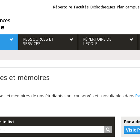
Liens
Répertoire
Facultés
Bibliothèques
Plan campus
externes
ences
ie
RESSOURCES ET
RÉPERTOIRE DE
SERVICES
L'ÉCOLE
es et mémoires
ses et mémoires de nos étudiants sont conservés et consultables dans
P
 in list
For a d
Search…
Visit 