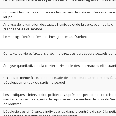
Le changement thérapeutique chez les adolescents agresseurs sexuels
Comment les médias couvrent-ils les causes de justice? : l&apos;affaire
loupe
Analyse de la variation des taux d’homicide et de la perception de la crim
grandes villes du monde
Le mariage forcé de femmes immigrantes au Québec
Contexte de vie et facteurs précrime chez des agresseurs sexuels de
Analyse quantitative de la carrière criminelle des internautes effectuan
Un poison même à petite dose : étude de la structure latente et des fac
développementaux du sadisme sexuel
Les pratiques d’intervention policières auprès des personnes en crise o
mentaux : le cas des agents de réponse en intervention de crise du Servi
de Montréal
L’étiologie des différences individuelles dans le contrôle de soi à la pet