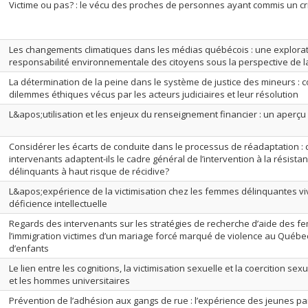
Victime ou pas? : le vécu des proches de personnes ayant commis un c
Les changements climatiques dans les médias québécois : une explorat
responsabilité environnementale des citoyens sous la perspective de la
La détermination de la peine dans le système de justice des mineurs : 
dilemmes éthiques vécus par les acteurs judiciaires et leur résolution
L&apos;utilisation et les enjeux du renseignement financier : un aperç
Considérer les écarts de conduite dans le processus de réadaptation :
intervenants adaptent-ils le cadre général de l’intervention à la résist
délinquants à haut risque de récidive?
L&apos;expérience de la victimisation chez les femmes délinquantes v
déficience intellectuelle
Regards des intervenants sur les stratégies de recherche d’aide des 
l’immigration victimes d’un mariage forcé marqué de violence au Québec,
d’enfants
Le lien entre les cognitions, la victimisation sexuelle et la coercition s
et les hommes universitaires
Prévention de l’adhésion aux gangs de rue : l’expérience des jeunes par