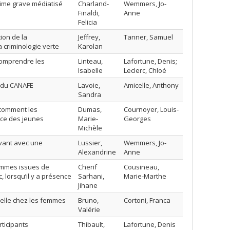
rime grave médiatisé
Charland-
Wemmers, Jo-
Finaldi,
Anne
Felicia
ion de la
Jeffrey,
Tanner, Samuel
 criminologie verte
Karolan
comprendre les
Linteau,
Lafortune, Denis;
Isabelle
Leclerc, Chloé
u du CANAFE
Lavoie,
Amicelle, Anthony
Sandra
 comment les
Dumas,
Cournoyer, Louis-
ance des jeunes
Marie-
Georges
Michèle
ivant avec une
Lussier,
Wemmers, Jo-
Alexandrine
Anne
femmes issues de
Cherif
Cousineau,
 lorsqu’il y a présence
Sarhani,
Marie-Marthe
Jihane
exuelle chez les femmes
Bruno,
Cortoni, Franca
Valérie
ticipants
Thibault,
Lafortune, Denis