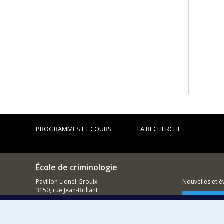
PROGRAMMES ET COURS
LA RECHERCHE
École de criminologie
Pavillon Lionel-Groulx
Nouvelles et 
3150, rue Jean-Brillant
Montréal (QC)
Comment so
H3T 1N8
514 343-6111, poste 40894