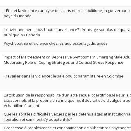
L’État et la violence : analyse des liens entre le politique, la gouvernanc
pays du monde
L’environnement sous haute surveillance? : éclairage sur plus de quara
publique au Canada
Psychopathie et violence chez les adolescents judiciarisés
Impact of Maltreatment on Depressive Symptoms in Emerging Male Adult
Moderating Role of Coping Strategies and Cortisol Stress Response
Travailler dans la violence : le sale boulot paramilitaire en Colombie
L’attribution de la responsabilité d’un acte sexuel coercitif basée sur l
situationnels et la propension à indiquer qu’il devrait être divulgué à po
échantillon étudiant
Quelles sont les difficultés vécues par les détenus âgés et institutionnal
libération et comment s’y adaptent-ils?
Grossesse à l’adolescence et consommation de substances psychoactiv