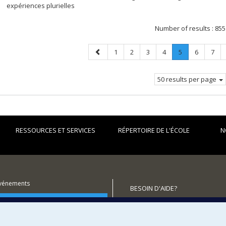
expériences plurielles
Number of results :
855
Previous
Page
Page
Page
Page
Page
.
Page
Page
1
2
3
4
5
6
7
page
Current
page.
50 results per page
RESSOURCES ET SERVICES
RÉPERTOIRE DE L'ÉCOLE
N
événements
BESOIN D'AIDE?
utenir l'École?
Plan du site
Signaler une erreur