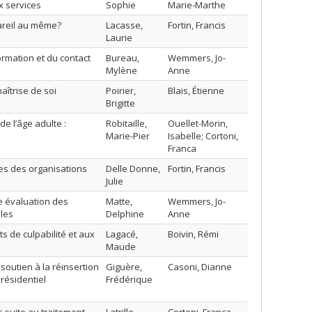
x services
Sophie
Marie-Marthe
areil au même?
Lacasse,
Fortin, Francis
Laurie
ormation et du contact
Bureau,
Wemmers, Jo-
Mylène
Anne
aîtrise de soi
Poirier,
Blais, Étienne
Brigitte
 l’âge adulte :
Robitaille,
Ouellet-Morin,
Marie-Pier
Isabelle; Cortoni,
Franca
res des organisations
Delle Donne,
Fortin, Francis
Julie
e évaluation des
Matte,
Wemmers, Jo-
les
Delphine
Anne
s de culpabilité et aux
Lagacé,
Boivin, Rémi
Maude
soutien à la réinsertion
Giguère,
Casoni, Dianne
 résidentiel
Frédérique