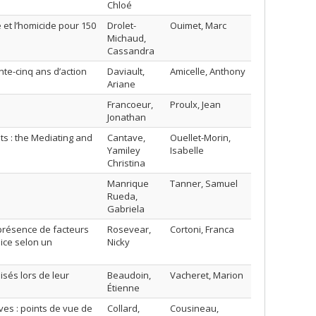
Chloé
e et l’homicide pour 150
Drolet-
Ouimet, Marc
Michaud,
Cassandra
nte-cinq ans d’action
Daviault,
Amicelle, Anthony
Ariane
Francoeur,
Proulx, Jean
Jonathan
s : the Mediating and
Cantave,
Ouellet-Morin,
Yamiley
Isabelle
Christina
Manrique
Tanner, Samuel
Rueda,
Gabriela
a présence de facteurs
Rosevear,
Cortoni, Franca
lice selon un
Nicky
isés lors de leur
Beaudoin,
Vacheret, Marion
Étienne
es : points de vue de
Collard,
Cousineau,