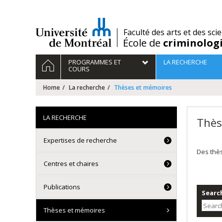
Passer
au
contenu
/
Faculté des arts et des sci
École de
criminolog
Navigation
HOME
PROGRAMMES ET
LA RECHERCHE
principale
COURS
Home
La recherche
Thèses et mémoires
LA RECHERCHE
Thès
Expertises de recherche
Des thè
Centres et chaires
Publications
Search
Thèses et mémoires