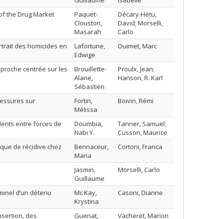
Guillaume
Isabelle
of the Drug Market
Paquet-
Décary-Hétu,
Clouston,
David; Morselli,
Masarah
Carlo
rtrait des homicides en
Lafortune,
Ouimet, Marc
Edwige
pproche centrée sur les
Brouillette-
Proulx, Jean;
Alarie,
Hanson, R. Karl
Sébastien
blessures sur
Fortin,
Boivin, Rémi
Mélissa
lents entre forces de
Doumbia,
Tanner, Samuel;
Nabi Y.
Cusson, Maurice
isque de récidive chez
Bennaceur,
Cortoni, Franca
Maria
Jasmin,
Morselli, Carlo
Guillaume
minel d’un détenu
Mc Kay,
Casoni, Dianne
Krystina
nsertion, des
Guenat,
Vacheret, Marion