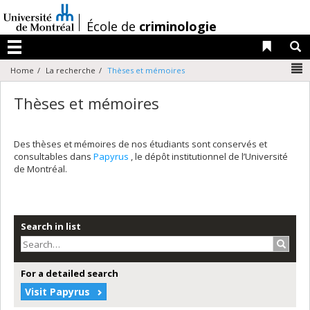
Passer
au
/
École de
criminologie
contenu
Liens 
R
Menu
N
Home
La recherche
Thèses et mémoires
Thèses et mémoires
Des thèses et mémoires de nos étudiants sont conservés et
consultables dans
Papyrus
, le dépôt institutionnel de l’Université
de Montréal.
Search in list
Search
For a detailed search
Visit Papyrus