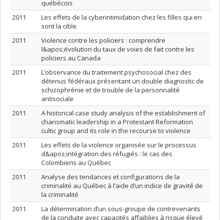
québécois
2011
Les effets de la cyberintimidation chez les filles qui en
sont la cible
2011
Violence contre les policiers : comprendre
l&apos;évolution du taux de voies de fait contre les
policiers au Canada
2011
L’observance du traitement psychosocial chez des
détenus fédéraux présentant un double diagnostic de
schizophrénie et de trouble de la personnalité
antisociale
2011
A historical case study analysis of the establishment of
charismatic leadership in a Protestant Reformation
cultic group and its role in the recourse to violence
2011
Les effets de la violence organisée sur le processus
d&apos;intégration des réfugiés : le cas des
Colombiens au Québec
2011
Analyse des tendances et configurations de la
criminalité au Québec à l’aide d’un indice de gravité de
la criminalité
2011
La détermination d’un sous-groupe de contrevenants
de la conduite avec capacités affaiblies à risque élevé