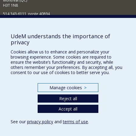
Montréal (QC)
H3T 1N8
514 343-6111, poste 40894
Nouvelles et événements
Comment soutenir l'École?
UdeM understands the importance of
privacy
BESOIN D'AIDE?
Cookies allow us to enhance and personalize your
Plan du site
browsing experience. Some cookies are required to
Signaler une erreur
ensure the website’s functionality and security, while
others remember your preferences. By accepting all, you
Accessibilité
consent to our use of cookies to better serve you.
FACULTÉ DES ARTS ET DES SCIENCES
Manage cookies
>
Nos départements et écoles
Reject all
Nos centres d'études
Nos programmes et cours
Accept all
See our
privacy policy
and
terms of use
.
Privacy