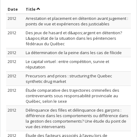
Sort by date in ascending order
Sort by title in ascending order
Date
Title
2012
Arrestation et placement en détention avant jugement :
points de vue et expériences des justiciables
2012
Des jeux de hasard et d&apos;argent en détention?
L&apos;état de la situation dans les pénitenciers
fédéraux du Québec
2012
La détermination de la peine dans les cas de filicide
2012
Le capital virtuel : entre compétition, survie et
réputation
2012
Precursors and prices : structuring the Quebec
synthetic drug market
2012
Étude comparative des trajectoires criminelles des
contrevenants sous responsabilité provinciale au
Québec, selon le sexe
2012
Délinquance des filles et délinquance des garçons :
différence dans les comportements ou différence dans
la gestion des comportements? Une étude du point de
vue des intervenants
2012
Étude des facteurs associés à l’aveu lors de