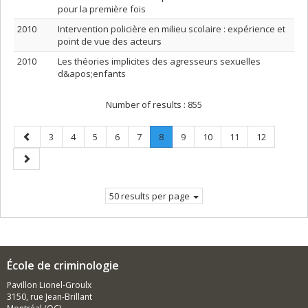
pour la première fois
2010
Intervention policière en milieu scolaire : expérience et
point de vue des acteurs
2010
Les théories implicites des agresseurs sexuelles
d&apos;enfants
Number of results :
855
Previous
Page
Page
Page
Page
Page
Page
.
Page
Page
Page
Page
3
4
5
6
7
8
9
10
11
12
page
Current
Next
page.
page
50 results per page
École de criminologie
Pavillon Lionel-Groulx
3150, rue Jean-Brillant