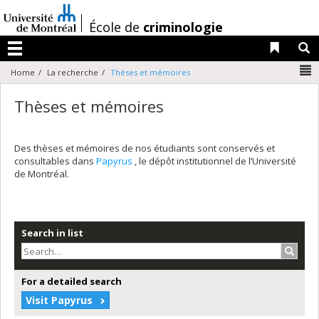
Passer
au
/
École de
criminologie
contenu
Liens 
R
Menu
N
Home
La recherche
Thèses et mémoires
Thèses et mémoires
Des thèses et mémoires de nos étudiants sont conservés et
consultables dans
Papyrus
, le dépôt institutionnel de l’Université
de Montréal.
Search in list
Search
For a detailed search
Visit Papyrus