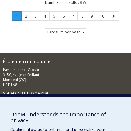
Number of results :
855
Page
.
Page
Page
Page
Page
Page
Page
Page
Page
Page
Next
1
2
3
4
5
6
7
8
9
10
Current
page
page.
10 results per page
École de criminologie
Pavillon Lionel-Groulx
3150, rue Jean-Brillant
Montréal (QC)
H3T 1N8
514 343-6111, poste 40894
Nouvelles et événements
Comment soutenir l'École?
UdeM understands the importance of
privacy
BESOIN D'AIDE?
Cookies allow us to enhance and personalize your
Plan du site