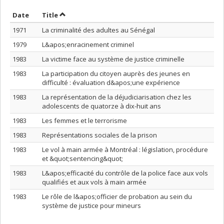
Sort by date in descending order
Sort by title in descending order
Date
Title
1971
La criminalité des adultes au Sénégal
1979
L&apos;enracinement criminel
1983
La victime face au système de justice criminelle
1983
La participation du citoyen auprès des jeunes en
difficulté : évaluation d&apos;une expérience
1983
La représentation de la déjudiciarisation chez les
adolescents de quatorze à dix-huit ans
1983
Les femmes et le terrorisme
1983
Représentations sociales de la prison
1983
Le vol à main armée à Montréal : législation, procédure
et &quot;sentencing&quot;
1983
L&apos;efficacité du contrôle de la police face aux vols
qualifiés et aux vols à main armée
1983
Le rôle de l&apos;officier de probation au sein du
système de justice pour mineurs