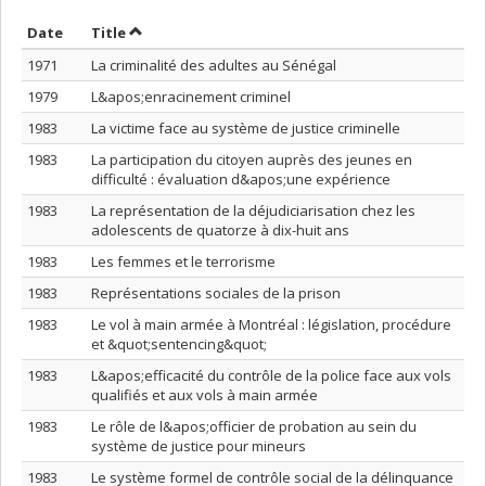
Sort by date in descending order
Sort by title in descending order
Date
Title
1971
La criminalité des adultes au Sénégal
1979
L&apos;enracinement criminel
1983
La victime face au système de justice criminelle
1983
La participation du citoyen auprès des jeunes en
difficulté : évaluation d&apos;une expérience
1983
La représentation de la déjudiciarisation chez les
adolescents de quatorze à dix-huit ans
1983
Les femmes et le terrorisme
1983
Représentations sociales de la prison
1983
Le vol à main armée à Montréal : législation, procédure
et &quot;sentencing&quot;
1983
L&apos;efficacité du contrôle de la police face aux vols
qualifiés et aux vols à main armée
1983
Le rôle de l&apos;officier de probation au sein du
système de justice pour mineurs
1983
Le système formel de contrôle social de la délinquance