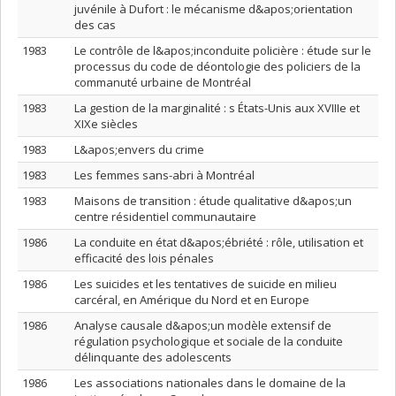
juvénile à Dufort : le mécanisme d&apos;orientation
des cas
1983
Le contrôle de l&apos;inconduite policière : étude sur le
processus du code de déontologie des policiers de la
commanuté urbaine de Montréal
1983
La gestion de la marginalité : s États-Unis aux XVIIIe et
XIXe siècles
1983
L&apos;envers du crime
1983
Les femmes sans-abri à Montréal
1983
Maisons de transition : étude qualitative d&apos;un
centre résidentiel communautaire
1986
La conduite en état d&apos;ébriété : rôle, utilisation et
efficacité des lois pénales
1986
Les suicides et les tentatives de suicide en milieu
carcéral, en Amérique du Nord et en Europe
1986
Analyse causale d&apos;un modèle extensif de
régulation psychologique et sociale de la conduite
délinquante des adolescents
1986
Les associations nationales dans le domaine de la