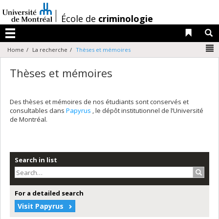
Passer
au
/
École de
criminologie
contenu
Liens 
R
Menu
N
Home
La recherche
Thèses et mémoires
Thèses et mémoires
Des thèses et mémoires de nos étudiants sont conservés et
consultables dans
Papyrus
, le dépôt institutionnel de l’Université
de Montréal.
Search in list
Search
For a detailed search
Visit Papyrus