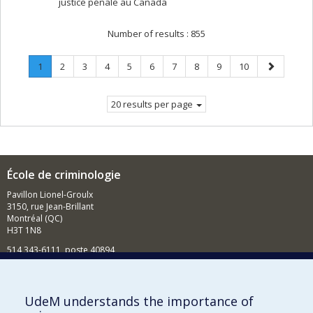
justice pénale au Canada
Number of results :
855
Page
.
Page
Page
Page
Page
Page
Page
Page
Page
Page
Next
1
2
3
4
5
6
7
8
9
10
Current
page
page.
20 results per page
École de criminologie
Pavillon Lionel-Groulx
3150, rue Jean-Brillant
Montréal (QC)
H3T 1N8
514 343-6111, poste 40894
Nouvelles et événements
Comment soutenir l'École?
UdeM understands the importance of