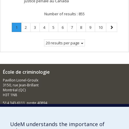
justice pénale au Canada
Number of results :
855
Page
.
Page
Page
Page
Page
Page
Page
Page
Page
Page
Next
1
2
3
4
5
6
7
8
9
10
Current
page
page.
20 results per page
École de criminologie
Pavillon Lionel-Groulx
3150, rue Jean-Brillant
Montréal (QC)
H3T 1N8
514 343-6111, poste 40894
Nouvelles et événements
Comment soutenir l'École?
UdeM understands the importance of