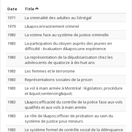
Sort by date in descending order
Sort by title in descending order
Date
Title
1971
La criminalité des adultes au Sénégal
1979
L&apos;enracinement criminel
1983
La victime face au système de justice criminelle
1983
La participation du citoyen auprès des jeunes en
difficulté : évaluation d&apos;une expérience
1983
La représentation de la déjudiciarisation chez les
adolescents de quatorze à dix-huit ans
1983
Les femmes et le terrorisme
1983
Représentations sociales de la prison
1983
Le vol à main armée à Montréal : législation, procédure
et &quot;sentencing&quot;
1983
L&apos;efficacité du contrôle de la police face aux vols
qualifiés et aux vols à main armée
1983
Le rôle de l&apos;officier de probation au sein du
système de justice pour mineurs
1983
Le système formel de contrôle social de la délinquance