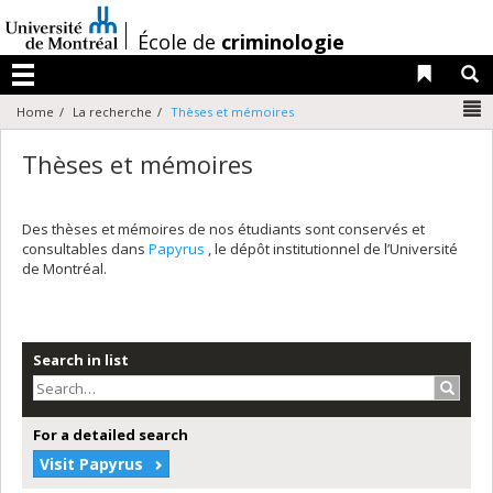
Passer
au
/
École de
criminologie
contenu
Liens 
R
Menu
N
Home
La recherche
Thèses et mémoires
Thèses et mémoires
Des thèses et mémoires de nos étudiants sont conservés et
consultables dans
Papyrus
, le dépôt institutionnel de l’Université
de Montréal.
Search in list
Search
For a detailed search
Visit Papyrus