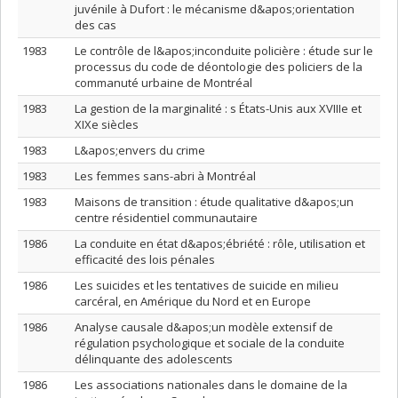
juvénile à Dufort : le mécanisme d&apos;orientation
des cas
1983
Le contrôle de l&apos;inconduite policière : étude sur le
processus du code de déontologie des policiers de la
commanuté urbaine de Montréal
1983
La gestion de la marginalité : s États-Unis aux XVIIIe et
XIXe siècles
1983
L&apos;envers du crime
1983
Les femmes sans-abri à Montréal
1983
Maisons de transition : étude qualitative d&apos;un
centre résidentiel communautaire
1986
La conduite en état d&apos;ébriété : rôle, utilisation et
efficacité des lois pénales
1986
Les suicides et les tentatives de suicide en milieu
carcéral, en Amérique du Nord et en Europe
1986
Analyse causale d&apos;un modèle extensif de
régulation psychologique et sociale de la conduite
délinquante des adolescents
1986
Les associations nationales dans le domaine de la