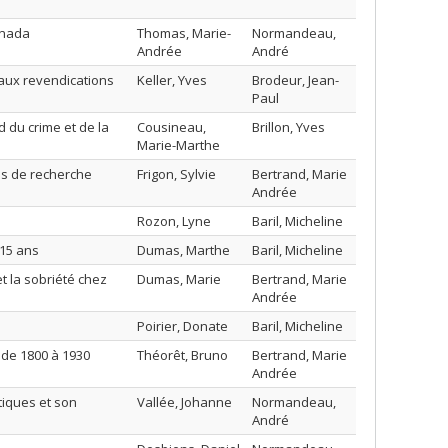
anada
Thomas, Marie-
Normandeau,
Andrée
André
e aux revendications
Keller, Yves
Brodeur, Jean-
Paul
 du crime et de la
Cousineau,
Brillon, Yves
Marie-Marthe
es de recherche
Frigon, Sylvie
Bertrand, Marie
Andrée
Rozon, Lyne
Baril, Micheline
-15 ans
Dumas, Marthe
Baril, Micheline
 la sobriété chez
Dumas, Marie
Bertrand, Marie
Andrée
Poirier, Donate
Baril, Micheline
 de 1800 à 1930
Théorêt, Bruno
Bertrand, Marie
Andrée
tiques et son
Vallée, Johanne
Normandeau,
André