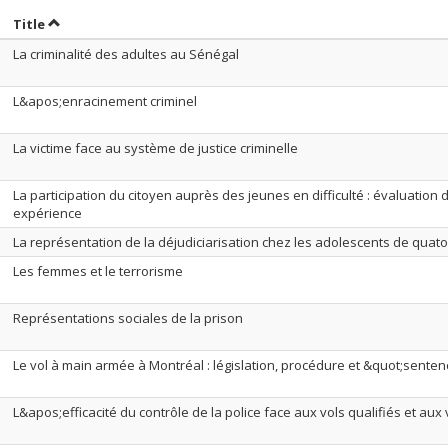
ort by date in descending order
Sort by title in descending order
Title
La criminalité des adultes au Sénégal
L&apos;enracinement criminel
La victime face au système de justice criminelle
La participation du citoyen auprès des jeunes en difficulté : évaluatio
expérience
La représentation de la déjudiciarisation chez les adolescents de quato
Les femmes et le terrorisme
Représentations sociales de la prison
Le vol à main armée à Montréal : législation, procédure et &quot;sente
L&apos;efficacité du contrôle de la police face aux vols qualifiés et au