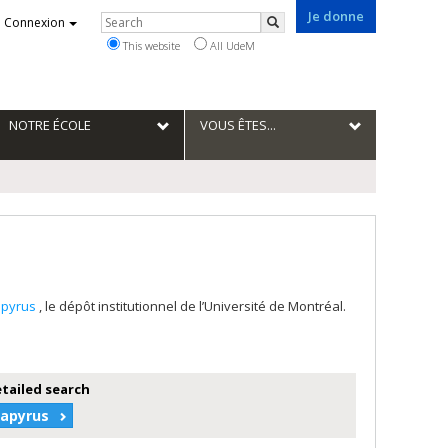
Je donne
Rechercher
Connexion
Search
This website
All UdeM
NOTRE ÉCOLE
VOUS ÊTES...
apyrus
, le dépôt institutionnel de l’Université de Montréal.
etailed search
Papyrus