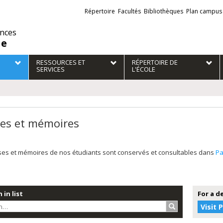
Liens
Répertoire
Facultés
Bibliothèques
Plan campus
externes
ences
ie
RESSOURCES ET
RÉPERTOIRE DE
SERVICES
L'ÉCOLE
es et mémoires
ses et mémoires de nos étudiants sont conservés et consultables dans
P
 in list
For a d
Search…
Visit 