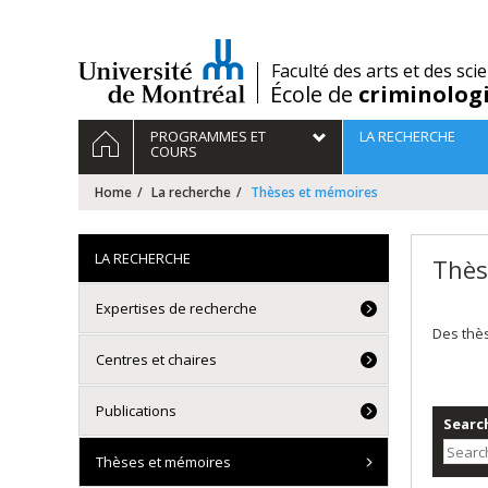
Passer
au
contenu
/
Faculté des arts et des sci
École de
criminolog
Navigation
HOME
PROGRAMMES ET
LA RECHERCHE
principale
COURS
Home
La recherche
Thèses et mémoires
LA RECHERCHE
Thès
Expertises de recherche
Des thè
Centres et chaires
Publications
Search
Thèses et mémoires