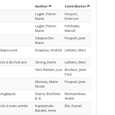
Sort by author in descending order
by contributor 
Author
Contributor
Lagier, Pierre-
Douyon,
Marie
Emerson
Lagier, Pierre-
Fréchette,
Marie
Marcel
D&apos;Eer,
Poupart, Jean
Mario
n d&apos;une
Drapeau, Andrée
Leblanc, Marc
rze à dix-huit ans
Strong, Diane
Leblanc, Marc
Herc-Reldan, Lisa
Brodeur, Jean-
Paul
Moreau, Marie
Poupart, Jean
Nicole
ncing&quot;
Diarra, Boniface
Normandeau,
B. B.
André
x vols à main armée
Kapetanaki-
Élie, Daniel
Barake, Anne