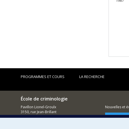
1987
PROGRAMMES ET COURS
LA RECHERCHE
École de criminologie
Pavillon Lionel-Groulx
Nouvelles et 
3150, rue Jean-Brillant
Montréal (QC)
Comment so
H3T 1N8