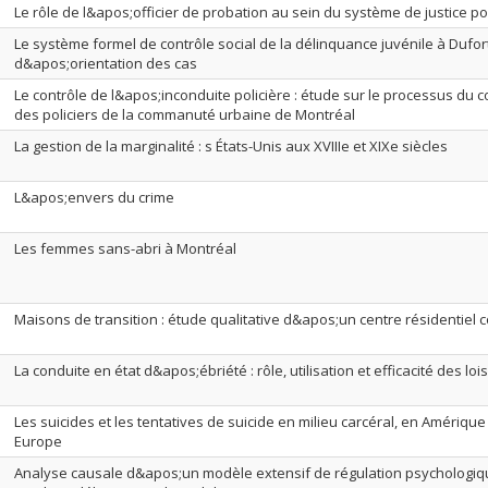
Le rôle de l&apos;officier de probation au sein du système de justice p
Le système formel de contrôle social de la délinquance juvénile à Dufor
d&apos;orientation des cas
Le contrôle de l&apos;inconduite policière : étude sur le processus du 
des policiers de la commanuté urbaine de Montréal
La gestion de la marginalité : s États-Unis aux XVIIIe et XIXe siècles
L&apos;envers du crime
Les femmes sans-abri à Montréal
Maisons de transition : étude qualitative d&apos;un centre résidentie
La conduite en état d&apos;ébriété : rôle, utilisation et efficacité des lo
Les suicides et les tentatives de suicide en milieu carcéral, en Amériqu
Europe
Analyse causale d&apos;un modèle extensif de régulation psychologique