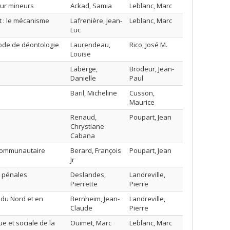
our mineurs
Ackad, Samia
Leblanc, Marc
t : le mécanisme
Lafrenière, Jean-
Leblanc, Marc
Luc
code de déontologie
Laurendeau,
Rico, José M.
Louise
Laberge,
Brodeur, Jean-
Danielle
Paul
Baril, Micheline
Cusson,
Maurice
Renaud,
Poupart, Jean
Chrystiane
Cabana
l communautaire
Berard, François
Poupart, Jean
Jr
is pénales
Deslandes,
Landreville,
Pierrette
Pierre
e du Nord et en
Bernheim, Jean-
Landreville,
Claude
Pierre
 et sociale de la
Ouimet, Marc
Leblanc, Marc