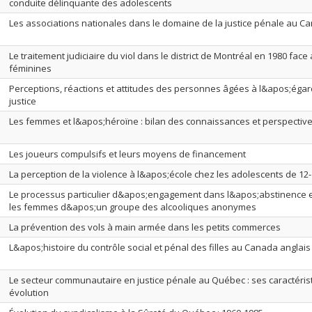
conduite délinquante des adolescents
Les associations nationales dans le domaine de la justice pénale au C
Le traitement judiciaire du viol dans le district de Montréal en 1980 fac
féminines
Perceptions, réactions et attitudes des personnes âgées à l&apos;égard
justice
Les femmes et l&apos;héroïne : bilan des connaissances et perspectiv
Les joueurs compulsifs et leurs moyens de financement
La perception de la violence à l&apos;école chez les adolescents de 12
Le processus particulier d&apos;engagement dans l&apos;abstinence et
les femmes d&apos;un groupe des alcooliques anonymes
La prévention des vols à main armée dans les petits commerces
L&apos;histoire du contrôle social et pénal des filles au Canada anglais
Le secteur communautaire en justice pénale au Québec : ses caractéris
évolution