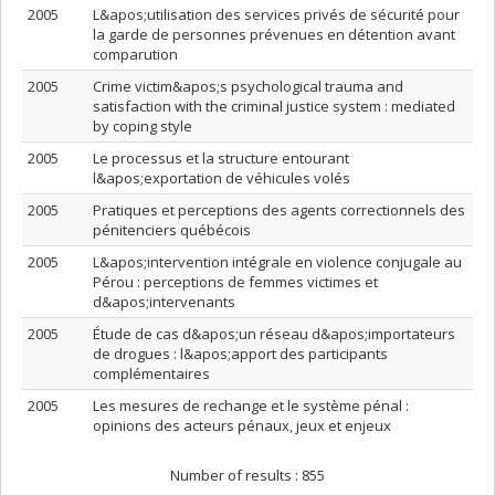
2005
L&apos;utilisation des services privés de sécurité pour
la garde de personnes prévenues en détention avant
comparution
2005
Crime victim&apos;s psychological trauma and
satisfaction with the criminal justice system : mediated
by coping style
2005
Le processus et la structure entourant
l&apos;exportation de véhicules volés
2005
Pratiques et perceptions des agents correctionnels des
pénitenciers québécois
2005
L&apos;intervention intégrale en violence conjugale au
Pérou : perceptions de femmes victimes et
d&apos;intervenants
2005
Étude de cas d&apos;un réseau d&apos;importateurs
de drogues : l&apos;apport des participants
complémentaires
2005
Les mesures de rechange et le système pénal :
opinions des acteurs pénaux, jeux et enjeux
Number of results :
855