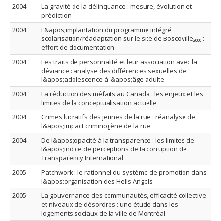
2004
La gravité de la délinquance : mesure, évolution et
prédiction
2004
L&apos;implantation du programme intégré
scolarisation/réadaptation sur le site de Boscoville₂₀₀₀ :
effort de documentation
2004
Les traits de personnalité et leur association avec la
déviance : analyse des différences sexuelles de
l&apos;adolescence à l&apos;âge adulte
2004
La réduction des méfaits au Canada : les enjeux et les
limites de la conceptualisation actuelle
2004
Crimes lucratifs des jeunes de la rue : réanalyse de
l&apos;impact criminogène de la rue
2004
De l&apos;opacité à la transparence : les limites de
l&apos;indice de perceptions de la corruption de
Transparency International
2005
Patchwork : le rationnel du système de promotion dans
l&apos;organisation des Hells Angels
2005
La gouvernance des communautés, efficacité collective
et niveaux de désordres : une étude dans les
logements sociaux de la ville de Montréal