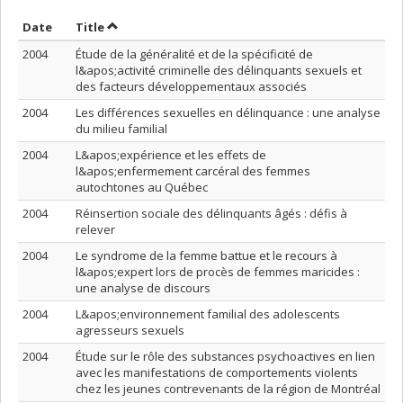
Sort by date in descending order
Sort by title in descending order
Date
Title
2004
Étude de la généralité et de la spécificité de
l&apos;activité criminelle des délinquants sexuels et
des facteurs développementaux associés
2004
Les différences sexuelles en délinquance : une analyse
du milieu familial
2004
L&apos;expérience et les effets de
l&apos;enfermement carcéral des femmes
autochtones au Québec
2004
Réinsertion sociale des délinquants âgés : défis à
relever
2004
Le syndrome de la femme battue et le recours à
l&apos;expert lors de procès de femmes maricides :
une analyse de discours
2004
L&apos;environnement familial des adolescents
agresseurs sexuels
2004
Étude sur le rôle des substances psychoactives en lien
avec les manifestations de comportements violents
chez les jeunes contrevenants de la région de Montréal