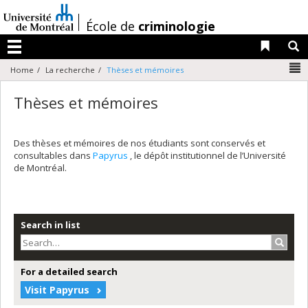
Passer
au
/
École de
criminologie
contenu
Liens 
R
Menu
N
Home
La recherche
Thèses et mémoires
Thèses et mémoires
Des thèses et mémoires de nos étudiants sont conservés et
consultables dans
Papyrus
, le dépôt institutionnel de l’Université
de Montréal.
Search in list
Search
For a detailed search
Visit Papyrus