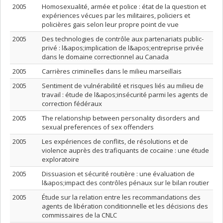
2005
Homosexualité, armée et police : état de la question et
expériences vécues par les militaires, policiers et
policières gais selon leur propre point de vue
2005
Des technologies de contrôle aux partenariats public-
privé : l&apos;implication de l&apos;entreprise privée
dans le domaine correctionnel au Canada
2005
Carrières criminelles dans le milieu marseillais
2005
Sentiment de vulnérabilité et risques liés au milieu de
travail : étude de l&apos;insécurité parmi les agents de
correction fédéraux
2005
The relationship between personality disorders and
sexual preferences of sex offenders
2005
Les expériences de conflits, de résolutions et de
violence auprès des trafiquants de cocaïne : une étude
exploratoire
2005
Dissuasion et sécurité routière : une évaluation de
l&apos;impact des contrôles pénaux sur le bilan routier
2005
Étude sur la relation entre les recommandations des
agents de libération conditionnelle et les décisions des
commissaires de la CNLC