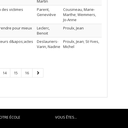
Martin
 des victimes
Parent,
Cousineau, Marie-
Geneviève
Marthe; Wemmers,
Jo-Anne
prendre pour mieux
Leclerc,
Proulx, Jean
Benoit
teurs d&apos;actes
Deslauriers-
Proulx, Jean; St-Yves,
Varin, Nadine
Michel
Page
Page
Page
Next
14
15
16
page
OTRE ÉCOLE
VOUS ÊTES...