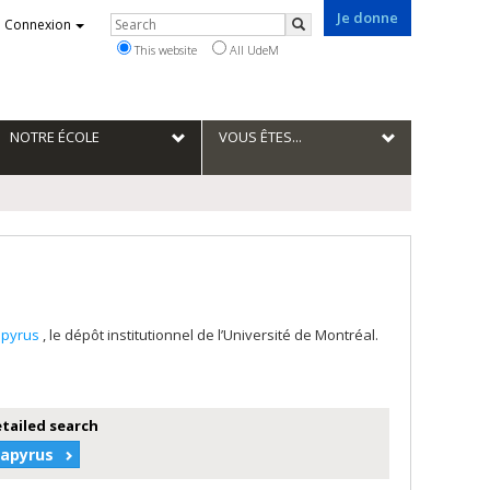
Je donne
Rechercher
Connexion
Search
This website
All UdeM
NOTRE ÉCOLE
VOUS ÊTES...
apyrus
, le dépôt institutionnel de l’Université de Montréal.
etailed search
Papyrus