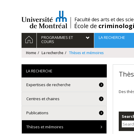
Passer
au
contenu
/
Faculté des arts et des sci
École de
criminolog
Navigation
HOME
PROGRAMMES ET
LA RECHERCHE
principale
COURS
Home
La recherche
Thèses et mémoires
LA RECHERCHE
Thès
Expertises de recherche
Des thè
Centres et chaires
Publications
Search
Thèses et mémoires