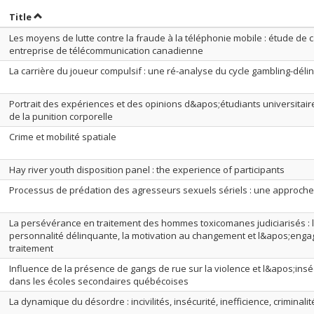
ort by date in descending order
Sort by title in descending order
Title
Les moyens de lutte contre la fraude à la téléphonie mobile : étude de
entreprise de télécommunication canadienne
La carrière du joueur compulsif : une ré-analyse du cycle gambling-dél
Portrait des expériences et des opinions d&apos;étudiants universitai
de la punition corporelle
Crime et mobilité spatiale
Hay river youth disposition panel : the experience of participants
Processus de prédation des agresseurs sexuels sériels : une approche 
La persévérance en traitement des hommes toxicomanes judiciarisés : l
personnalité délinquante, la motivation au changement et l&apos;eng
traitement
Influence de la présence de gangs de rue sur la violence et l&apos;insé
dans les écoles secondaires québécoises
La dynamique du désordre : incivilités, insécurité, inefficience, criminalit