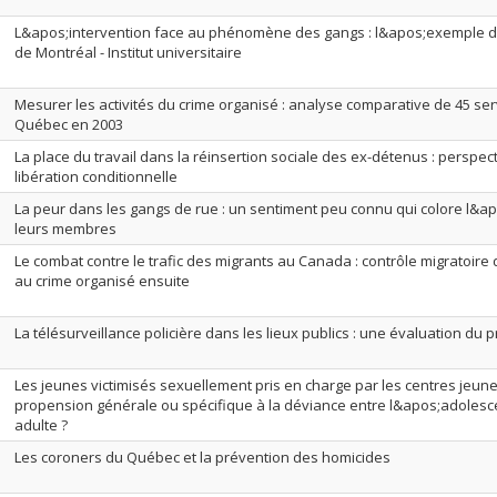
L&apos;intervention face au phénomène des gangs : l&apos;exemple d
de Montréal - Institut universitaire
Mesurer les activités du crime organisé : analyse comparative de 45 ser
Québec en 2003
La place du travail dans la réinsertion sociale des ex-détenus : perspe
libération conditionnelle
La peur dans les gangs de rue : un sentiment peu connu qui colore l&a
leurs membres
Le combat contre le trafic des migrants au Canada : contrôle migratoire
au crime organisé ensuite
La télésurveillance policière dans les lieux publics : une évaluation du
Les jeunes victimisés sexuellement pris en charge par les centres jeun
propension générale ou spécifique à la déviance entre l&apos;adolesc
adulte ?
Les coroners du Québec et la prévention des homicides