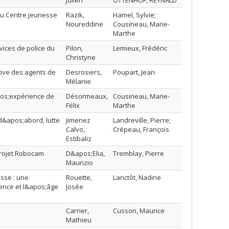
Julien
OTTENHOF, REYNALD
u Centre jeunesse
Razik,
Hamel, Sylvie;
Noureddine
Cousineau, Marie-
Marthe
vices de police du
Pilon,
Lemieux, Frédéric
Christyne
ctive des agents de
Desrosiers,
Poupart, Jean
Mélanie
pos;expérience de
Désormeaux,
Cousineau, Marie-
Félix
Marthe
 d&apos;abord, lutte
Jimenez
Landreville, Pierre;
Calvo,
Crépeau, François
Estibaliz
 projet Robocam
D&apos;Elia,
Tremblay, Pierre
Maurizio
esse : une
Rouette,
Lanctôt, Nadine
ence et l&apos;âge
Josée
Carrier,
Cusson, Maurice
Mathieu