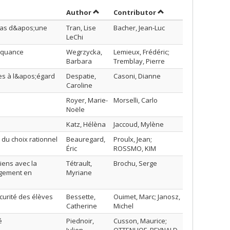
Sort by author in descending order
by contributor in de
Author
Contributor
 cas d&apos;une
Tran, Lise
Bacher, Jean-Luc
LeChi
inquance
Wegrzycka,
Lemieux, Frédéric;
Barbara
Tremblay, Pierre
res à l&apos;égard
Despatie,
Casoni, Dianne
Caroline
Royer, Marie-
Morselli, Carlo
Noële
Katz, Hélèna
Jaccoud, Mylène
du choix rationnel
Beauregard,
Proulx, Jean;
Éric
ROSSMO, KIM
iens avec la
Tétrault,
Brochu, Serge
agement en
Myriane
curité des élèves
Bessette,
Ouimet, Marc; Janosz,
Catherine
Michel
é
Piednoir,
Cusson, Maurice;