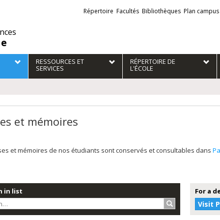
Liens
Répertoire
Facultés
Bibliothèques
Plan campus
externes
ences
ie
RESSOURCES ET
RÉPERTOIRE DE
SERVICES
L'ÉCOLE
es et mémoires
ses et mémoires de nos étudiants sont conservés et consultables dans
P
 in list
For a d
Search…
Visit 