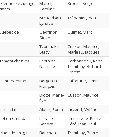
e jeunesse : usage
Martel,
Brochu, Serge
viants
Caroline
Michaelson,
Trépanier, Jean
Lyndee
u Québec de
Geoffrion,
Ouimet, Marc
Steve
Tzoumakis,
Cusson, Maurice;
Stacy
Marleau, Jacques
tement chez les
Fontaine,
Carbonneau, René;
Nathalie
Tremblay, Richard
Ernest
s;intervention
Bergeron,
Lafortune, Denis
François
Diotte, Marie-
Cusson, Maurice
Ève
 and crime
Albert, Sonia
Jaccoud, Mylène
ce et du Canada
Lehalle,
Landreville, Pierre;
Sandra
Céré, Jean-Paul
archés de drogues
Bouchard,
Tremblay, Pierre