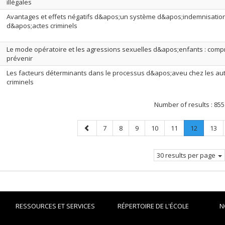
illégales
Avantages et effets négatifs d&apos;un système d&apos;indemnisation
d&apos;actes criminels
Le mode opératoire et les agressions sexuelles d&apos;enfants : com
prévenir
Les facteurs déterminants dans le processus d&apos;aveu chez les au
criminels
Number of results :
855
Previous
Page
Page
Page
Page
Page
Page
.
Page
7
8
9
10
11
12
13
page
Current
page.
30 results per page
RESSOURCES ET SERVICES
RÉPERTOIRE DE L'ÉCOLE
N