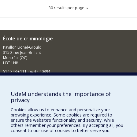
30 results per page
École de criminologie
Pavillon Lionel-Groulx
3150, rue Jean-Brillant
Montréal (QC)
H3T 1N8
514 343-6111, poste 40894
Nouvelles et événements
Comment soutenir l'École?
UdeM understands the importance of
privacy
BESOIN D'AIDE?
Cookies allow us to enhance and personalize your
Plan du site
browsing experience. Some cookies are required to
Signaler une erreur
ensure the website’s functionality and security, while
others remember your preferences. By accepting all, you
Accessibilité
consent to our use of cookies to better serve you.