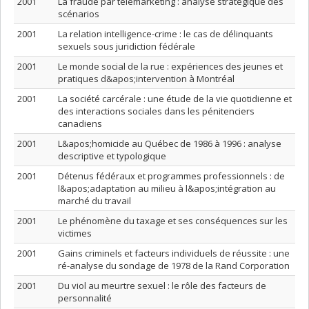
2001
La fraude par télémarketing : analyse stratégique des
scénarios
2001
La relation intelligence-crime : le cas de délinquants
sexuels sous juridiction fédérale
2001
Le monde social de la rue : expériences des jeunes et
pratiques d&apos;intervention à Montréal
2001
La société carcérale : une étude de la vie quotidienne et
des interactions sociales dans les pénitenciers
canadiens
2001
L&apos;homicide au Québec de 1986 à 1996 : analyse
descriptive et typologique
2001
Détenus fédéraux et programmes professionnels : de
l&apos;adaptation au milieu à l&apos;intégration au
marché du travail
2001
Le phénomène du taxage et ses conséquences sur les
victimes
2001
Gains criminels et facteurs individuels de réussite : une
ré-analyse du sondage de 1978 de la Rand Corporation
2001
Du viol au meurtre sexuel : le rôle des facteurs de
personnalité