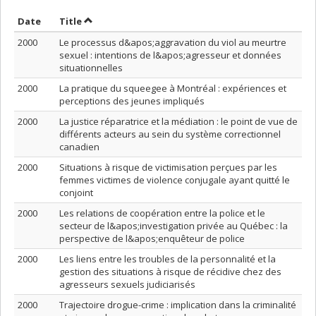
Sort by date in descending order
Sort by title in descending order
Date
Title
2000
Le processus d&apos;aggravation du viol au meurtre
sexuel : intentions de l&apos;agresseur et données
situationnelles
2000
La pratique du squeegee à Montréal : expériences et
perceptions des jeunes impliqués
2000
La justice réparatrice et la médiation : le point de vue de
différents acteurs au sein du système correctionnel
canadien
2000
Situations à risque de victimisation perçues par les
femmes victimes de violence conjugale ayant quitté le
conjoint
2000
Les relations de coopération entre la police et le
secteur de l&apos;investigation privée au Québec : la
perspective de l&apos;enquêteur de police
2000
Les liens entre les troubles de la personnalité et la
gestion des situations à risque de récidive chez des
agresseurs sexuels judiciarisés
2000
Trajectoire drogue-crime : implication dans la criminalité