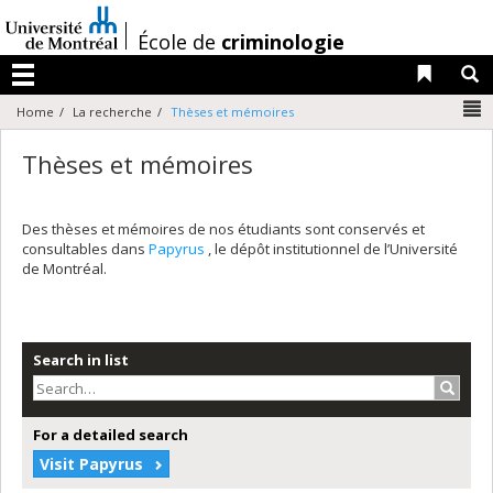
Passer
au
/
École de
criminologie
contenu
Liens 
R
Menu
N
Home
La recherche
Thèses et mémoires
Thèses et mémoires
Des thèses et mémoires de nos étudiants sont conservés et
consultables dans
Papyrus
, le dépôt institutionnel de l’Université
de Montréal.
Search in list
Search
For a detailed search
Visit Papyrus