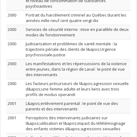
et niveau de consommation de substances
psychoactives
2000
Portrait du harcèlement criminel au Québec durant les
années mille neuf cent quatre-vingt-dix
2000
Services de sécurité interne : mise en parallèle de deux
modes de fonctionnement
2000
Judiciarisation et problèmes de santé mentale : la
trajectoire pénale des clients de l&apos;Urgence
psychosociale-justice
2000
Les manifestations et les répercussions de la violence
entre jeunes, dans la région de Laval : le point de vue
des intervenants
2000
Les facteurs précurseurs de l&apos;agression sexuelle
d&apos;une femme adulte et leurs liens avec trois
profils de modus operandi
2001
L&apos;enlèvement parental : le point de vue des
parents et des intervenants
2001
Perceptions des intervenants judiciaires sur
l&apos;utilisation et l&apos;impact du télétémoignage
des enfants victimes d&apos;agressions sexuelles