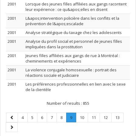
2001
Lorsque des jeunes filles affiliées aux gangs racontent
leur expérience : ce qu&apos;elles en disent
2001
L&apos;intervention policière dans les conflits et la
prévention de l&apos;escalade
2001
Analyse stratégique du taxage chez les adolescents
2001
Analyse du profil social et personnel de jeunes filles
impliquées dans la prostitution
2001
Jeunes filles affiliées aux gangs de rue à Montréal :
cheminements et expériences
2001
La violence conjugale homosexuelle : portrait des
réactions sociale et judiciaire
2001
Les préférences professionnelles en lien avec le sexe
de la clientèle
Number of results :
855
Previous
Page
Page
Page
Page
Page
Page
.
Page
Page
Page
Page
4
5
6
7
8
9
10
11
12
13
page
Current
Next
page.
page