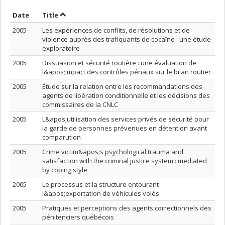
Sort by date in descending order
Sort by title in descending order
Date
Title
2005
Les expériences de conflits, de résolutions et de
violence auprès des trafiquants de cocaïne : une étude
exploratoire
2005
Dissuasion et sécurité routière : une évaluation de
l&apos;impact des contrôles pénaux sur le bilan routier
2005
Étude sur la relation entre les recommandations des
agents de libération conditionnelle et les décisions des
commissaires de la CNLC
2005
L&apos;utilisation des services privés de sécurité pour
la garde de personnes prévenues en détention avant
comparution
2005
Crime victim&apos;s psychological trauma and
satisfaction with the criminal justice system : mediated
by coping style
2005
Le processus et la structure entourant
l&apos;exportation de véhicules volés
2005
Pratiques et perceptions des agents correctionnels des
pénitenciers québécois