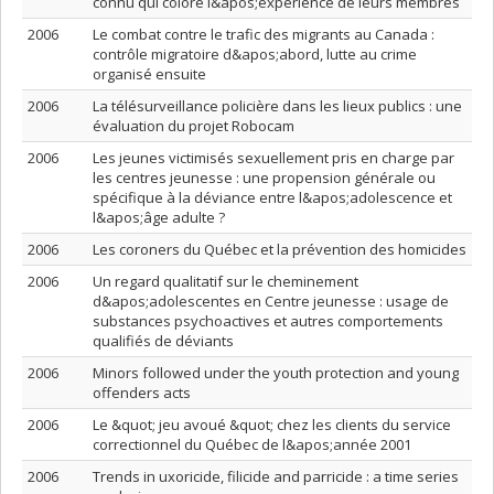
connu qui colore l&apos;expérience de leurs membres
2006
Le combat contre le trafic des migrants au Canada :
contrôle migratoire d&apos;abord, lutte au crime
organisé ensuite
2006
La télésurveillance policière dans les lieux publics : une
évaluation du projet Robocam
2006
Les jeunes victimisés sexuellement pris en charge par
les centres jeunesse : une propension générale ou
spécifique à la déviance entre l&apos;adolescence et
l&apos;âge adulte ?
2006
Les coroners du Québec et la prévention des homicides
2006
Un regard qualitatif sur le cheminement
d&apos;adolescentes en Centre jeunesse : usage de
substances psychoactives et autres comportements
qualifiés de déviants
2006
Minors followed under the youth protection and young
offenders acts
2006
Le &quot; jeu avoué &quot; chez les clients du service
correctionnel du Québec de l&apos;année 2001
2006
Trends in uxoricide, filicide and parricide : a time series