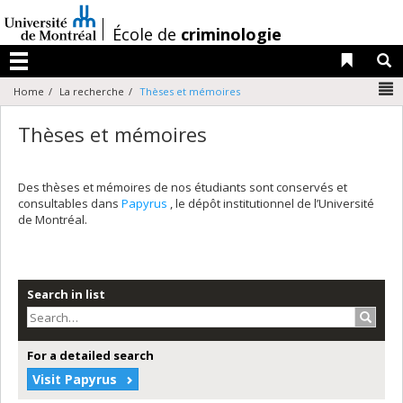
Passer
au
/
École de
criminologie
contenu
Liens 
R
Menu
N
Home
La recherche
Thèses et mémoires
Thèses et mémoires
Des thèses et mémoires de nos étudiants sont conservés et
consultables dans
Papyrus
, le dépôt institutionnel de l’Université
de Montréal.
Search in list
Search
For a detailed search
Visit Papyrus