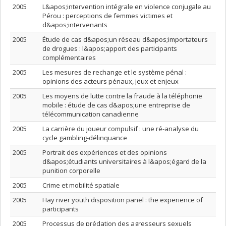
2005
L&apos;intervention intégrale en violence conjugale au
Pérou : perceptions de femmes victimes et
d&apos;intervenants
2005
Étude de cas d&apos;un réseau d&apos;importateurs
de drogues : l&apos;apport des participants
complémentaires
2005
Les mesures de rechange et le système pénal :
opinions des acteurs pénaux, jeux et enjeux
2005
Les moyens de lutte contre la fraude à la téléphonie
mobile : étude de cas d&apos;une entreprise de
télécommunication canadienne
2005
La carrière du joueur compulsif : une ré-analyse du
cycle gambling-délinquance
2005
Portrait des expériences et des opinions
d&apos;étudiants universitaires à l&apos;égard de la
punition corporelle
2005
Crime et mobilité spatiale
2005
Hay river youth disposition panel : the experience of
participants
2005
Processus de prédation des agresseurs sexuels