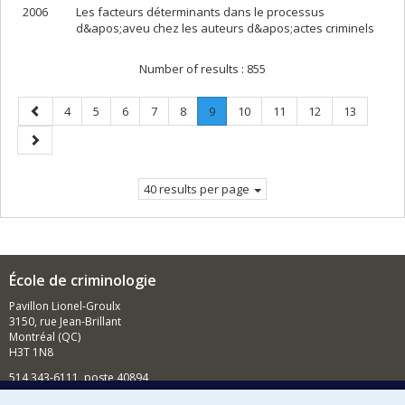
2006
Les facteurs déterminants dans le processus
d&apos;aveu chez les auteurs d&apos;actes criminels
Number of results :
855
Previous
Page
Page
Page
Page
Page
Page
.
Page
Page
Page
Page
4
5
6
7
8
9
10
11
12
13
page
Current
Next
page.
page
40 results per page
École de criminologie
Pavillon Lionel-Groulx
3150, rue Jean-Brillant
Montréal (QC)
H3T 1N8
514 343-6111, poste 40894
Nouvelles et événements