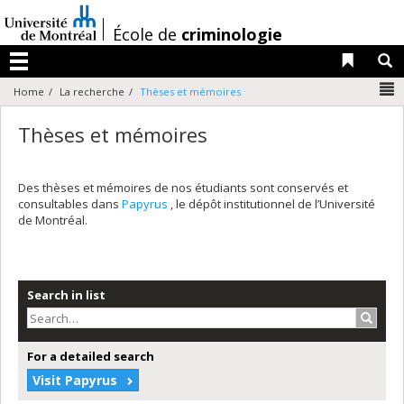
Passer
au
/
École de
criminologie
contenu
Liens 
R
Menu
N
Home
La recherche
Thèses et mémoires
Thèses et mémoires
Des thèses et mémoires de nos étudiants sont conservés et
consultables dans
Papyrus
, le dépôt institutionnel de l’Université
de Montréal.
Search in list
Search
For a detailed search
Visit Papyrus