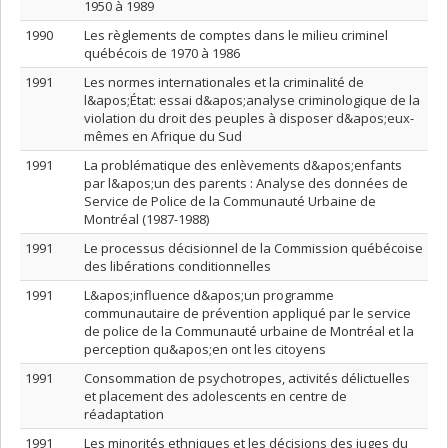
1950 à 1989
1990
Les règlements de comptes dans le milieu criminel
québécois de 1970 à 1986
1991
Les normes internationales et la criminalité de
l&apos;État: essai d&apos;analyse criminologique de la
violation du droit des peuples à disposer d&apos;eux-
mêmes en Afrique du Sud
1991
La problématique des enlèvements d&apos;enfants
par l&apos;un des parents : Analyse des données de
Service de Police de la Communauté Urbaine de
Montréal (1987-1988)
1991
Le processus décisionnel de la Commission québécoise
des libérations conditionnelles
1991
L&apos;influence d&apos;un programme
communautaire de prévention appliqué par le service
de police de la Communauté urbaine de Montréal et la
perception qu&apos;en ont les citoyens
1991
Consommation de psychotropes, activités délictuelles
et placement des adolescents en centre de
réadaptation
1991
Les minorités ethniques et les décisions des juges du