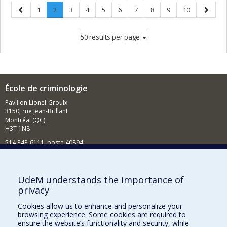
Previous
Page
Page
.
Page
Page
Page
Page
Page
Page
Page
Page
Next
1
2
3
4
5
6
7
8
9
10
page
Current
page
page.
50 results per page
École de criminologie
Pavillon Lionel-Groulx
3150, rue Jean-Brillant
Montréal (QC)
H3T 1N8
514 343-6111, poste 40894
Nouvelles et événements
Comment soutenir l'École?
UdeM understands the importance of
privacy
BESOIN D'AIDE?
Cookies allow us to enhance and personalize your
Plan du site
browsing experience. Some cookies are required to
Signaler une erreur
ensure the website’s functionality and security, while