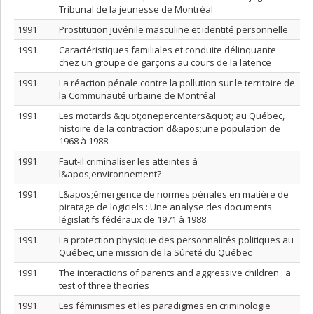
Tribunal de la jeunesse de Montréal
1991
Prostitution juvénile masculine et identité personnelle
1991
Caractéristiques familiales et conduite délinquante
chez un groupe de garçons au cours de la latence
1991
La réaction pénale contre la pollution sur le territoire de
la Communauté urbaine de Montréal
1991
Les motards &quot;onepercenters&quot; au Québec,
histoire de la contraction d&apos;une population de
1968 à 1988
1991
Faut-il criminaliser les atteintes à
l&apos;environnement?
1991
L&apos;émergence de normes pénales en matière de
piratage de logiciels : Une analyse des documents
législatifs fédéraux de 1971 à 1988
1991
La protection physique des personnalités politiques au
Québec, une mission de la Sûreté du Québec
1991
The interactions of parents and aggressive children : a
test of three theories
1991
Les féminismes et les paradigmes en criminologie