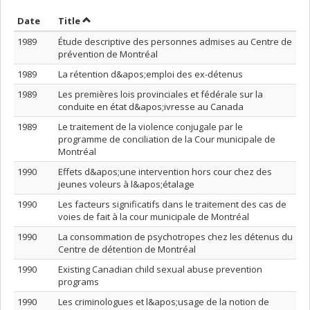
Sort by date in descending order
Sort by title in descending order
Date
Title
1989
Étude descriptive des personnes admises au Centre de
prévention de Montréal
1989
La rétention d&apos;emploi des ex-détenus
1989
Les premières lois provinciales et fédérale sur la
conduite en état d&apos;ivresse au Canada
1989
Le traitement de la violence conjugale par le
programme de conciliation de la Cour municipale de
Montréal
1990
Effets d&apos;une intervention hors cour chez des
jeunes voleurs à l&apos;étalage
1990
Les facteurs significatifs dans le traitement des cas de
voies de fait à la cour municipale de Montréal
1990
La consommation de psychotropes chez les détenus du
Centre de détention de Montréal
1990
Existing Canadian child sexual abuse prevention
programs
1990
Les criminologues et l&apos;usage de la notion de