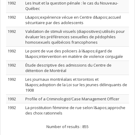
1992
Les Inuit et la question pénale : le cas du Nouveau-
Québec
1992
L&apos;expérience vécue en Centre d&apos;accueil
sécuritaire par des adolescents
1992
Validation de stimuli visuels (diapositives) utilisés pour
évaluer les préférences sexuelles de pédophiles
homosexuels québécois francophones
1992
Le point de vue des policiers à l&apos;égard de
l&apos;intervention en matière de violence conjugale
1992
Étude descriptive des admissions du Centre de
détention de Montréal
1992
Les journaux montréalais et torontois et
l&apos;adoption de la Loi sur les jeunes délinquants de
1908
1992
Profile of a Criminologist/Case Management Officer
1992
La prostitution féminine de rue selon l&apos;approche
des choix rationnels
Number of results :
855