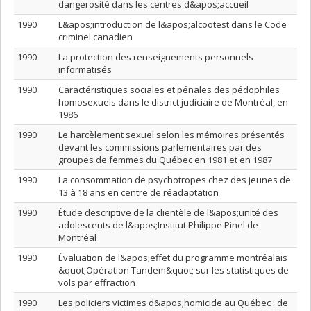
dangerosité dans les centres d&apos;accueil
1990
L&apos;introduction de l&apos;alcootest dans le Code
criminel canadien
1990
La protection des renseignements personnels
informatisés
1990
Caractéristiques sociales et pénales des pédophiles
homosexuels dans le district judiciaire de Montréal, en
1986
1990
Le harcèlement sexuel selon les mémoires présentés
devant les commissions parlementaires par des
groupes de femmes du Québec en 1981 et en 1987
1990
La consommation de psychotropes chez des jeunes de
13 à 18 ans en centre de réadaptation
1990
Étude descriptive de la clientèle de l&apos;unité des
adolescents de l&apos;Institut Philippe Pinel de
Montréal
1990
Évaluation de l&apos;effet du programme montréalais
&quot;Opération Tandem&quot; sur les statistiques de
vols par effraction
1990
Les policiers victimes d&apos;homicide au Québec : de