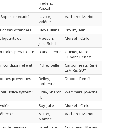
Frédéric
Pascal
 l&apos;insécurité
Lavoie,
Vacheret, Marion
Valérie
s of sex offenders
Lilova, Iliana
Proulx, Jean
rafiquants de
Meeson,
Morselli, Carlo
Julie-Soleil
contrôles pénaux sur
Blais, Étienne
Ouimet, Marc;
Dupont, Benoît
n conditionnelle et
Piché, Joëlle
Carbonneau, René;
LEMIRE, GUY
ersonnes prévenues
Belley,
Dupont, Benoît
Catherine
nal justice system :
Gray, Sharon
Wemmers, Jo-Anne
H.
 volés
Roy, Julie
Morselli, Carlo
uébécois
Milton,
Vacheret, Marion
Martine
tions de femmes
Lebel, Julie
Cousineau, Marie-