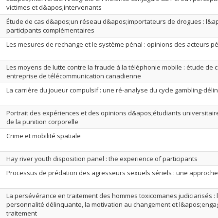
victimes et d&apos;intervenants
Étude de cas d&apos;un réseau d&apos;importateurs de drogues : l&a
participants complémentaires
Les mesures de rechange et le système pénal : opinions des acteurs pé
Les moyens de lutte contre la fraude à la téléphonie mobile : étude de
entreprise de télécommunication canadienne
La carrière du joueur compulsif : une ré-analyse du cycle gambling-dél
Portrait des expériences et des opinions d&apos;étudiants universitai
de la punition corporelle
Crime et mobilité spatiale
Hay river youth disposition panel : the experience of participants
Processus de prédation des agresseurs sexuels sériels : une approche 
La persévérance en traitement des hommes toxicomanes judiciarisés : l
personnalité délinquante, la motivation au changement et l&apos;eng
traitement