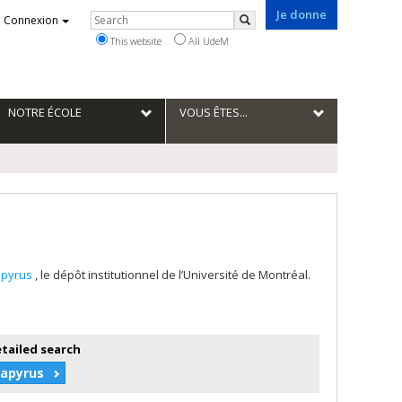
Je donne
Rechercher
Connexion
Search
This website
All UdeM
NOTRE ÉCOLE
VOUS ÊTES...
apyrus
, le dépôt institutionnel de l’Université de Montréal.
etailed search
Papyrus