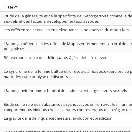
ort by date in descending order
Sort by title in descending order
Title
Étude de la généralité et de la spécificité de l&apos;activité criminelle 
sexuels et des facteurs développementaux associés
Les différences sexuelles en délinquance : une analyse du milieu famili
L&apos;expérience et les effets de l&apos;enfermement carcéral des
au Québec
Réinsertion sociale des délinquants âgés : défis à relever
Le syndrome de la femme battue et le recours à l&apos;expert lors de
maricides : une analyse de discours
L&apos;environnement familial des adolescents agresseurs sexuels
Étude sur le rôle des substances psychoactives en lien avec les manife
comportements violents chez les jeunes contrevenants de la région de
La gravité de la délinquance : mesure, évolution et prédiction