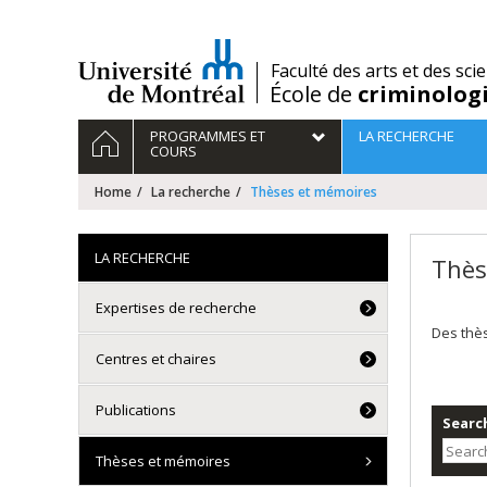
Passer
au
contenu
/
Faculté des arts et des sci
École de
criminolog
Navigation
HOME
PROGRAMMES ET
LA RECHERCHE
principale
COURS
Home
La recherche
Thèses et mémoires
LA RECHERCHE
Thès
Expertises de recherche
Des thè
Centres et chaires
Publications
Search
Thèses et mémoires