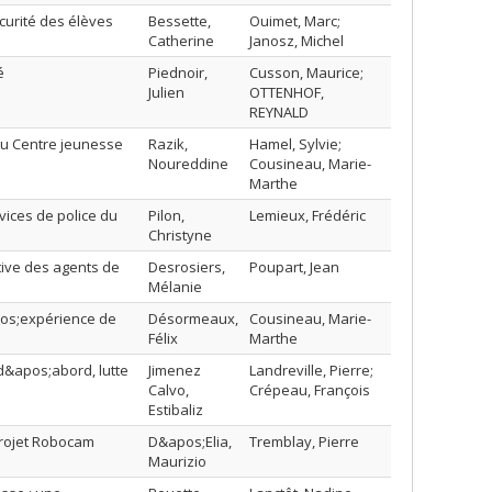
curité des élèves
Bessette,
Ouimet, Marc;
Catherine
Janosz, Michel
é
Piednoir,
Cusson, Maurice;
Julien
OTTENHOF,
REYNALD
u Centre jeunesse
Razik,
Hamel, Sylvie;
Noureddine
Cousineau, Marie-
Marthe
vices de police du
Pilon,
Lemieux, Frédéric
Christyne
ctive des agents de
Desrosiers,
Poupart, Jean
Mélanie
pos;expérience de
Désormeaux,
Cousineau, Marie-
Félix
Marthe
 d&apos;abord, lutte
Jimenez
Landreville, Pierre;
Calvo,
Crépeau, François
Estibaliz
 projet Robocam
D&apos;Elia,
Tremblay, Pierre
Maurizio