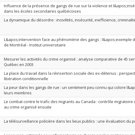
Influence de la présence de gangs de rue sur la violence et l&apos;insé
dans les écoles secondaires québécoises
La dynamique du désordre : incivilités, insécurité, inefficience, criminalit
L&apos;intervention face au phénomène des gangs : l&apos;exemple d
de Montréal - Institut universitaire
Mesurer les activités du crime organisé : analyse comparative de 45 ser
Québec en 2003
La place du travail dans la réinsertion sociale des ex-détenus : perspe
libération conditionnelle
La peur dans les gangs de rue : un sentiment peu connu qui colore l&a
leurs membres
Le combat contre le trafic des migrants au Canada : contrôle migratoire
au crime organisé ensuite
La télésurveillance policière dans les lieux publics : une évaluation du