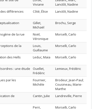
ur le site de
Lortie,
LeBlanc, Marc;
Viviane
Lanctôt, Nadine
e des différences
Côté, Élise
Lanctôt, Nadine
ceptualisation
Gillet,
Brochu, Serge
Michaël
inogène de la rue
Noël,
Morselli, Carlo
Véronique
rceptions de la
Louis,
Morselli, Carlo
Guillaume
tion des Hells
Leduc, Maïa
Morselli, Carlo
ésordres : une étude
Ouellet,
Lemieux, Frédéric
Frédéric
ues par les
Fournier,
Brodeur, Jean-Paul;
Michèle
Cousineau, Marie-
Marthe
ication de
Cantin, Julie
Landreville, Pierre
Perri,
Morselli, Carlo