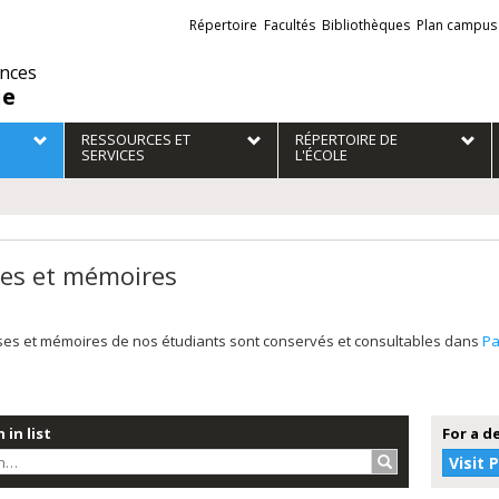
Liens
Répertoire
Facultés
Bibliothèques
Plan campus
externes
ences
ie
RESSOURCES ET
RÉPERTOIRE DE
SERVICES
L'ÉCOLE
es et mémoires
ses et mémoires de nos étudiants sont conservés et consultables dans
P
 in list
For a d
Search…
Visit 