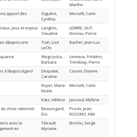
Marthe
pos;apport des
Giguère,
Morselli, Carlo
Cynthia
naux, jeux et enjeux
Langlois,
LEMIRE, GUY;
Claudine
Noreau, Pierre
 cas d&apos;une
Tran, Lise
Bacher, Jean-Luc
LeChi
inquance
Wegrzycka,
Lemieux, Frédéric;
Barbara
Tremblay, Pierre
res à l&apos;égard
Despatie,
Casoni, Dianne
Caroline
Royer, Marie-
Morselli, Carlo
Noële
Katz, Hélèna
Jaccoud, Mylène
du choix rationnel
Beauregard,
Proulx, Jean;
Éric
ROSSMO, KIM
iens avec la
Tétrault,
Brochu, Serge
agement en
Myriane