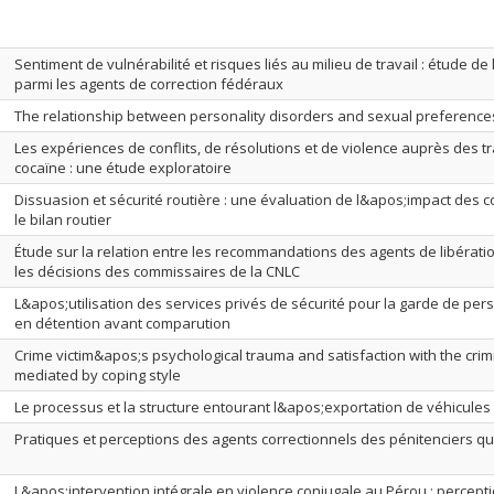
Sentiment de vulnérabilité et risques liés au milieu de travail : étude de
parmi les agents de correction fédéraux
The relationship between personality disorders and sexual preference
Les expériences de conflits, de résolutions et de violence auprès des t
cocaïne : une étude exploratoire
Dissuasion et sécurité routière : une évaluation de l&apos;impact des 
le bilan routier
Étude sur la relation entre les recommandations des agents de libératio
les décisions des commissaires de la CNLC
L&apos;utilisation des services privés de sécurité pour la garde de p
en détention avant comparution
Crime victim&apos;s psychological trauma and satisfaction with the crimi
mediated by coping style
Le processus et la structure entourant l&apos;exportation de véhicules
Pratiques et perceptions des agents correctionnels des pénitenciers q
L&apos;intervention intégrale en violence conjugale au Pérou : percep