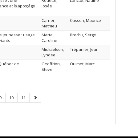
esse : une
Rouette,
Lanctôt, Nadine
ence et l&apos;âge
Josée
Carrier,
Cusson, Maurice
Mathieu
e jeunesse : usage
Martel,
Brochu, Serge
viants
Caroline
Michaelson,
Trépanier, Jean
Lyndee
u Québec de
Geoffrion,
Ouimet, Marc
Steve
Page
Page
Page
Next
9
10
11
page