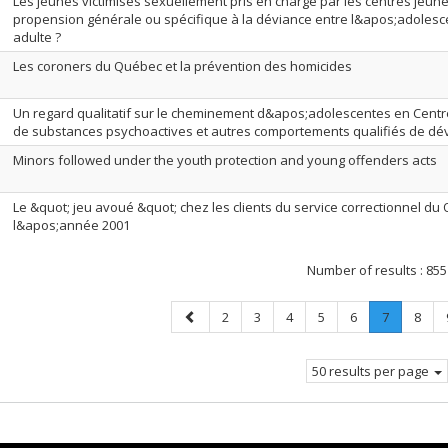
Les jeunes victimisés sexuellement pris en charge par les centres jeun
propension générale ou spécifique à la déviance entre l&apos;adolesc
adulte ?
Les coroners du Québec et la prévention des homicides
Un regard qualitatif sur le cheminement d&apos;adolescentes en Centr
de substances psychoactives et autres comportements qualifiés de dé
Minors followed under the youth protection and young offenders acts
Le &quot; jeu avoué &quot; chez les clients du service correctionnel d
l&apos;année 2001
Number of results :
855
Previous
Page
Page
Page
Page
Page
Page
.
Page
2
3
4
5
6
7
8
page
Current
page.
50 results per page