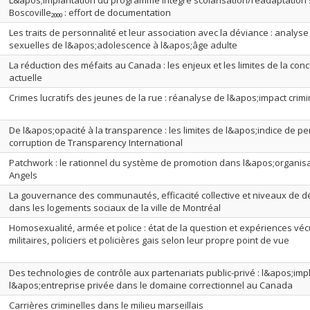
L&apos;implantation du programme intégré scolarisation/réadaptation s
Boscoville₂₀₀₀ : effort de documentation
Les traits de personnalité et leur association avec la déviance : analys
sexuelles de l&apos;adolescence à l&apos;âge adulte
La réduction des méfaits au Canada : les enjeux et les limites de la con
actuelle
Crimes lucratifs des jeunes de la rue : réanalyse de l&apos;impact crim
De l&apos;opacité à la transparence : les limites de l&apos;indice de pe
corruption de Transparency International
Patchwork : le rationnel du système de promotion dans l&apos;organisa
Angels
La gouvernance des communautés, efficacité collective et niveaux de d
dans les logements sociaux de la ville de Montréal
Homosexualité, armée et police : état de la question et expériences véc
militaires, policiers et policières gais selon leur propre point de vue
Des technologies de contrôle aux partenariats public-privé : l&apos;impl
l&apos;entreprise privée dans le domaine correctionnel au Canada
Carrières criminelles dans le milieu marseillais