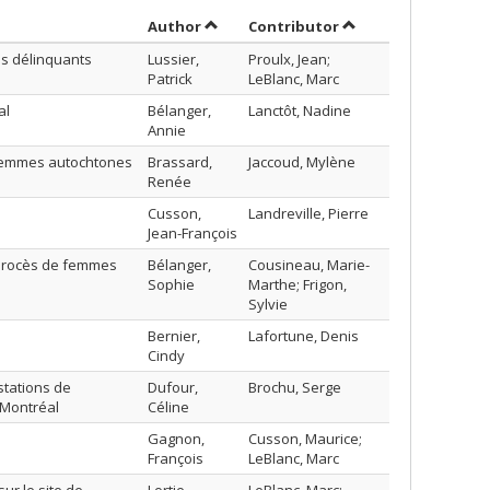
Sort by author in descending order
by contributor in d
Author
Contributor
des délinquants
Lussier,
Proulx, Jean;
Patrick
LeBlanc, Marc
al
Bélanger,
Lanctôt, Nadine
Annie
 femmes autochtones
Brassard,
Jaccoud, Mylène
Renée
Cusson,
Landreville, Pierre
Jean-François
 procès de femmes
Bélanger,
Cousineau, Marie-
Sophie
Marthe; Frigon,
Sylvie
Bernier,
Lafortune, Denis
Cindy
stations de
Dufour,
Brochu, Serge
 Montréal
Céline
Gagnon,
Cusson, Maurice;
François
LeBlanc, Marc