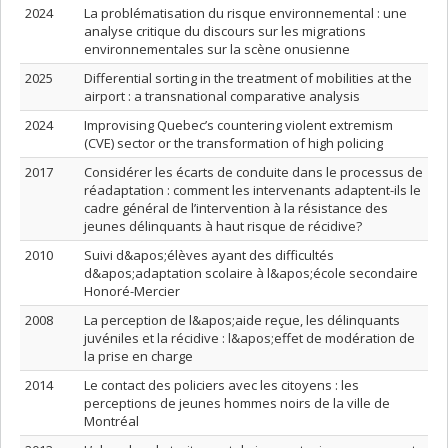
2024
La problématisation du risque environnemental : une
analyse critique du discours sur les migrations
environnementales sur la scène onusienne
2025
Differential sorting in the treatment of mobilities at the
airport : a transnational comparative analysis
2024
Improvising Quebec’s countering violent extremism
(CVE) sector or the transformation of high policing
2017
Considérer les écarts de conduite dans le processus de
réadaptation : comment les intervenants adaptent-ils le
cadre général de l’intervention à la résistance des
jeunes délinquants à haut risque de récidive?
2010
Suivi d&apos;élèves ayant des difficultés
d&apos;adaptation scolaire à l&apos;école secondaire
Honoré-Mercier
2008
La perception de l&apos;aide reçue, les délinquants
juvéniles et la récidive : l&apos;effet de modération de
la prise en charge
2014
Le contact des policiers avec les citoyens : les
perceptions de jeunes hommes noirs de la ville de
Montréal