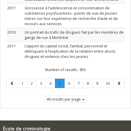
2017
Grossesse à l’adolescence et consommation de
substances psychoactives : points de vue de jeunes
mères sur leur expérience de recherche d’aide et de
recours aux services
2010
Un portrait du trafic de drogues fait par les membres de
gangs de rue à Montréal
2011
L’apport du capital social, familial, personnel et
délinquant à l’explication de la relation entre alcool,
drogues et violence chez les jeunes
Number of results :
855
Previous
Page
Page
Page
Page
Page
.
Page
Page
Page
Page
Page
Next
1
2
3
4
5
6
7
8
9
10
page
Current
page
page.
40 results per page
École de criminologie