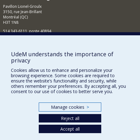
Pavillon Lionel-Groulx
3150, rue Jean-Brillant
Montréal (QC)
H3T 1N8
514 343-6111, poste 40894
Nouvelles et événements
Comment soutenir l'École?
UdeM understands the importance of
privacy
BESOIN D'AIDE?
Cookies allow us to enhance and personalize your
Plan du site
browsing experience. Some cookies are required to
Signaler une erreur
ensure the website’s functionality and security, while
others remember your preferences. By accepting all, you
Accessibilité
consent to our use of cookies to better serve you.
FACULTÉ DES ARTS ET DES SCIENCES
Manage cookies
>
Nos départements et écoles
Reject all
Nos centres d'études
Nos programmes et cours
Accept all