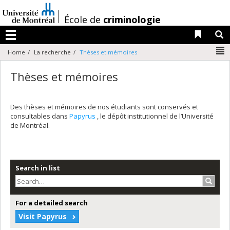
Passer
au
/
École de
criminologie
contenu
Liens 
R
Menu
N
Home
La recherche
Thèses et mémoires
Thèses et mémoires
Des thèses et mémoires de nos étudiants sont conservés et
consultables dans
Papyrus
, le dépôt institutionnel de l’Université
de Montréal.
Search in list
Search
For a detailed search
Visit Papyrus