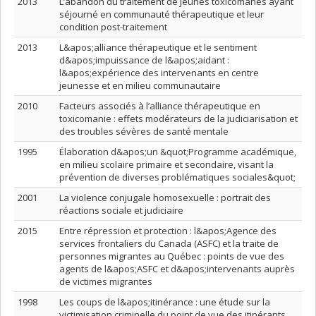
2013
L’abandon du traitement de jeunes toxicomanes ayant
séjourné en communauté thérapeutique et leur
condition post-traitement
2013
L&apos;alliance thérapeutique et le sentiment
d&apos;impuissance de l&apos;aidant :
l&apos;expérience des intervenants en centre
jeunesse et en milieu communautaire
2010
Facteurs associés à l’alliance thérapeutique en
toxicomanie : effets modérateurs de la judiciarisation et
des troubles sévères de santé mentale
1995
Élaboration d&apos;un &quot;Programme académique,
en milieu scolaire primaire et secondaire, visant la
prévention de diverses problématiques sociales&quot;
2001
La violence conjugale homosexuelle : portrait des
réactions sociale et judiciaire
2015
Entre répression et protection : l&apos;Agence des
services frontaliers du Canada (ASFC) et la traite de
personnes migrantes au Québec : points de vue des
agents de l&apos;ASFC et d&apos;intervenants auprès
de victimes migrantes
1998
Les coups de l&apos;itinérance : une étude sur la
victimisation criminelle du point de vue des itinérants