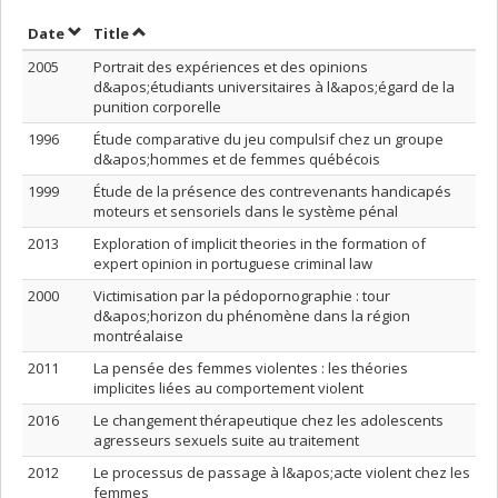
Sort by date in ascending order
Sort by title in ascending order
Date
Title
2005
Portrait des expériences et des opinions
d&apos;étudiants universitaires à l&apos;égard de la
punition corporelle
1996
Étude comparative du jeu compulsif chez un groupe
d&apos;hommes et de femmes québécois
1999
Étude de la présence des contrevenants handicapés
moteurs et sensoriels dans le système pénal
2013
Exploration of implicit theories in the formation of
expert opinion in portuguese criminal law
2000
Victimisation par la pédopornographie : tour
d&apos;horizon du phénomène dans la région
montréalaise
2011
La pensée des femmes violentes : les théories
implicites liées au comportement violent
2016
Le changement thérapeutique chez les adolescents
agresseurs sexuels suite au traitement
2012
Le processus de passage à l&apos;acte violent chez les
femmes