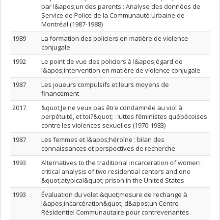
par l&apos;un des parents : Analyse des données de
Service de Police de la Communauté Urbaine de
Montréal (1987-1988)
1989
La formation des policiers en matière de violence
conjugale
1992
Le point de vue des policiers à l&apos;égard de
l&apos;intervention en matière de violence conjugale
1987
Les joueurs compulsifs et leurs moyens de
financement
2017
&quot;Je ne veux pas être condamnée au viol à
perpétuité, et toi?&quot; : luttes féministes québécoises
contre les violences sexuelles (1970-1983)
1987
Les femmes et l&apos;héroïne : bilan des
connaissances et perspectives de recherche
1993
Alternatives to the traditional incarceration of women :
critical analysis of two residential centers and one
&quot;atypical&quot; prison in the United States
1993
Évaluation du volet &quot;mesure de rechange à
l&apos;incarcération&quot; d&apos;un Centre
Résidentiel Communautaire pour contrevenantes