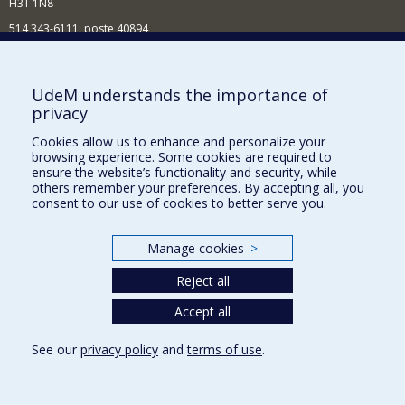
H3T 1N8
514 343-6111, poste 40894
Nouvelles et événements
Comment soutenir l'École?
UdeM understands the importance of
privacy
BESOIN D'AIDE?
Cookies allow us to enhance and personalize your
Plan du site
browsing experience. Some cookies are required to
Signaler une erreur
ensure the website’s functionality and security, while
others remember your preferences. By accepting all, you
Accessibilité
consent to our use of cookies to better serve you.
FACULTÉ DES ARTS ET DES SCIENCES
Manage cookies
>
Nos départements et écoles
Reject all
Nos centres d'études
Nos programmes et cours
Accept all
See our
privacy policy
and
terms of use
.
Privacy
Terms of use