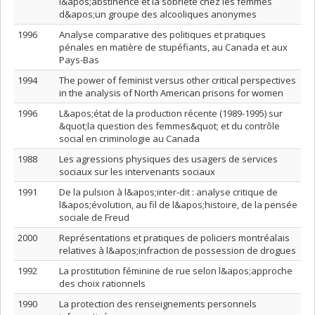
l&apos;abstinence et la sobriété chez les femmes
d&apos;un groupe des alcooliques anonymes
1996
Analyse comparative des politiques et pratiques
pénales en matière de stupéfiants, au Canada et aux
Pays-Bas
1994
The power of feminist versus other critical perspectives
in the analysis of North American prisons for women
1996
L&apos;état de la production récente (1989-1995) sur
&quot;la question des femmes&quot; et du contrôle
social en criminologie au Canada
1988
Les agressions physiques des usagers de services
sociaux sur les intervenants sociaux
1991
De la pulsion à l&apos;inter-dit : analyse critique de
l&apos;évolution, au fil de l&apos;histoire, de la pensée
sociale de Freud
2000
Représentations et pratiques de policiers montréalais
relatives à l&apos;infraction de possession de drogues
1992
La prostitution féminine de rue selon l&apos;approche
des choix rationnels
1990
La protection des renseignements personnels