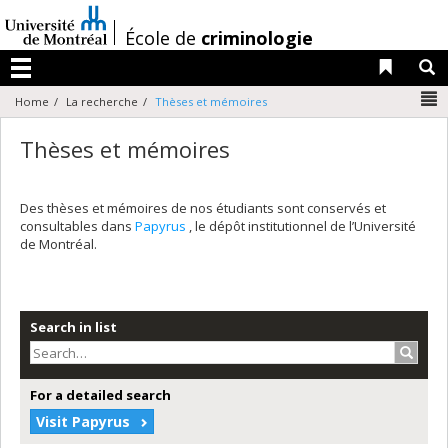
Passer
au
/
École de
criminologie
contenu
Liens 
R
Menu
N
Home
La recherche
Thèses et mémoires
Thèses et mémoires
Des thèses et mémoires de nos étudiants sont conservés et
consultables dans
Papyrus
, le dépôt institutionnel de l’Université
de Montréal.
Search in list
Search
For a detailed search
Visit Papyrus