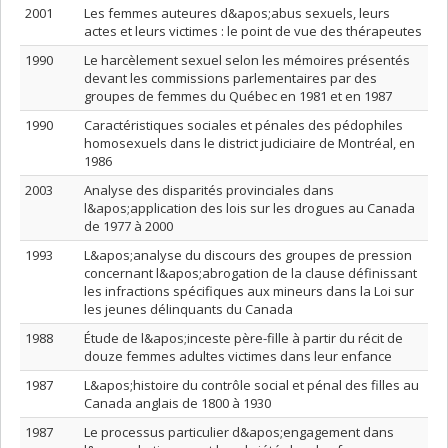
2001
Les femmes auteures d&apos;abus sexuels, leurs
actes et leurs victimes : le point de vue des thérapeutes
1990
Le harcèlement sexuel selon les mémoires présentés
devant les commissions parlementaires par des
groupes de femmes du Québec en 1981 et en 1987
1990
Caractéristiques sociales et pénales des pédophiles
homosexuels dans le district judiciaire de Montréal, en
1986
2003
Analyse des disparités provinciales dans
l&apos;application des lois sur les drogues au Canada
de 1977 à 2000
1993
L&apos;analyse du discours des groupes de pression
concernant l&apos;abrogation de la clause définissant
les infractions spécifiques aux mineurs dans la Loi sur
les jeunes délinquants du Canada
1988
Étude de l&apos;inceste père-fille à partir du récit de
douze femmes adultes victimes dans leur enfance
1987
L&apos;histoire du contrôle social et pénal des filles au
Canada anglais de 1800 à 1930
1987
Le processus particulier d&apos;engagement dans