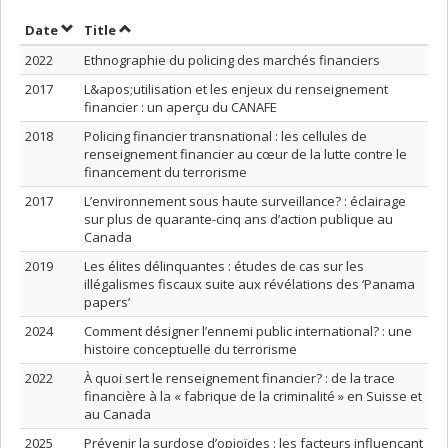
Sort by date in ascending order
Sort by title in ascending order
Date
Title
2022
Ethnographie du policing des marchés financiers
2017
L&apos;utilisation et les enjeux du renseignement
financier : un aperçu du CANAFE
2018
Policing financier transnational : les cellules de
renseignement financier au cœur de la lutte contre le
financement du terrorisme
2017
L’environnement sous haute surveillance? : éclairage
sur plus de quarante-cinq ans d’action publique au
Canada
2019
Les élites délinquantes : études de cas sur les
illégalismes fiscaux suite aux révélations des ‘Panama
papers’
2024
Comment désigner l’ennemi public international? : une
histoire conceptuelle du terrorisme
2022
À quoi sert le renseignement financier? : de la trace
financière à la « fabrique de la criminalité » en Suisse et
au Canada
2025
Prévenir la surdose d’opioïdes : les facteurs influençant