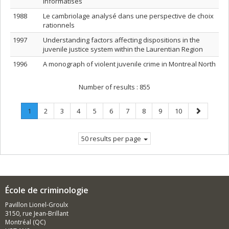
informatisés
1988
Le cambriolage analysé dans une perspective de choix
rationnels
1997
Understanding factors affecting dispositions in the
juvenile justice system within the Laurentian Region
1996
A monograph of violent juvenile crime in Montreal North
Number of results :
855
Page
.
Page
Page
Page
Page
Page
Page
Page
Page
Page
Next
1
2
3
4
5
6
7
8
9
10
Current
page
page.
50 results per page
École de criminologie
Pavillon Lionel-Groulx
3150, rue Jean-Brillant
Montréal (QC)