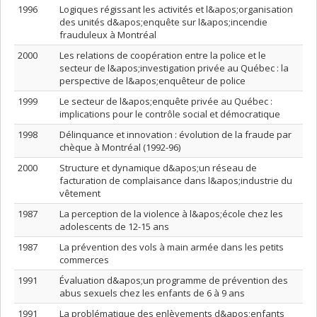
1996
Logiques régissant les activités et l&apos;organisation
des unités d&apos;enquête sur l&apos;incendie
frauduleux à Montréal
2000
Les relations de coopération entre la police et le
secteur de l&apos;investigation privée au Québec : la
perspective de l&apos;enquêteur de police
1999
Le secteur de l&apos;enquête privée au Québec :
implications pour le contrôle social et démocratique
1998
Délinquance et innovation : évolution de la fraude par
chèque à Montréal (1992-96)
2000
Structure et dynamique d&apos;un réseau de
facturation de complaisance dans l&apos;industrie du
vêtement
1987
La perception de la violence à l&apos;école chez les
adolescents de 12-15 ans
1987
La prévention des vols à main armée dans les petits
commerces
1991
Évaluation d&apos;un programme de prévention des
abus sexuels chez les enfants de 6 à 9 ans
1991
La problématique des enlèvements d&apos;enfants