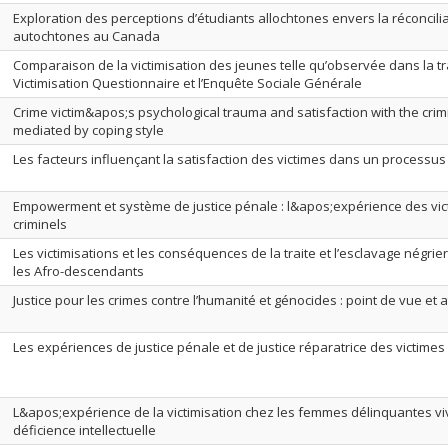
Exploration des perceptions d’étudiants allochtones envers la réconcili
autochtones au Canada
Comparaison de la victimisation des jeunes telle qu’observée dans la tr
Victimisation Questionnaire et l’Enquête Sociale Générale
Crime victim&apos;s psychological trauma and satisfaction with the crimi
mediated by coping style
Les facteurs influençant la satisfaction des victimes dans un processu
Empowerment et système de justice pénale : l&apos;expérience des vi
criminels
Les victimisations et les conséquences de la traite et l’esclavage négrie
les Afro-descendants
Justice pour les crimes contre l’humanité et génocides : point de vue et 
Les expériences de justice pénale et de justice réparatrice des victimes
L&apos;expérience de la victimisation chez les femmes délinquantes v
déficience intellectuelle