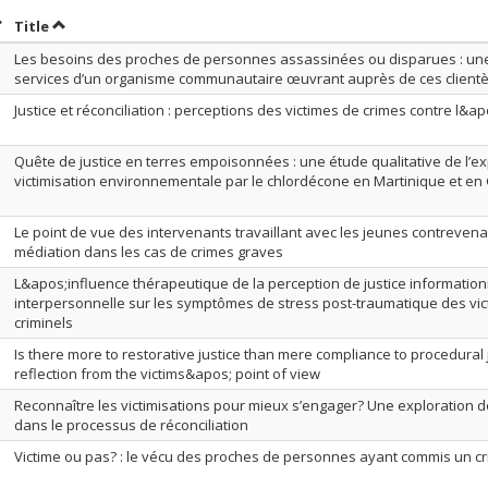
ort by date in descending order
Sort by title in descending order
Title
Les besoins des proches de personnes assassinées ou disparues : un
services d’un organisme communautaire œuvrant auprès de ces clientè
Justice et réconciliation : perceptions des victimes de crimes contre l
Quête de justice en terres empoisonnées : une étude qualitative de l’e
victimisation environnementale par le chlordécone en Martinique et e
Le point de vue des intervenants travaillant avec les jeunes contrevenan
médiation dans les cas de crimes graves
L&apos;influence thérapeutique de la perception de justice information
interpersonnelle sur les symptômes de stress post-traumatique des vi
criminels
Is there more to restorative justice than mere compliance to procedural ju
reflection from the victims&apos; point of view
Reconnaître les victimisations pour mieux s’engager? Une exploration 
dans le processus de réconciliation
Victime ou pas? : le vécu des proches de personnes ayant commis un c