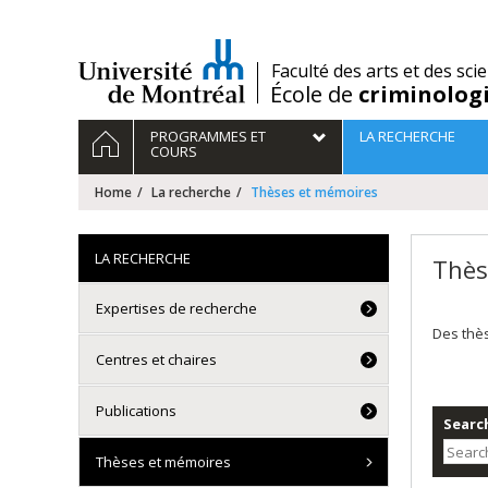
Passer
au
contenu
/
Faculté des arts et des sci
École de
criminolog
Navigation
HOME
PROGRAMMES ET
LA RECHERCHE
principale
COURS
Home
La recherche
Thèses et mémoires
LA RECHERCHE
Thès
Expertises de recherche
Des thè
Centres et chaires
Publications
Search
Thèses et mémoires