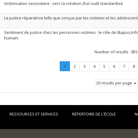
Victimisation secondaire : vers la création d’un outil standardisé
La justice réparatrice telle que conçue par les victimes et les adolesce
Sentiment de justice chez les personnes victimes : le rôle de l&apos;inf
humain
Number of results :
855
Page
.
Page
Page
Page
Page
Page
Page
Pa
1
2
3
4
5
6
7
8
Current
page.
20 results per page
RESSOURCES ET SERVICES
RÉPERTOIRE DE L'ÉCOLE
N