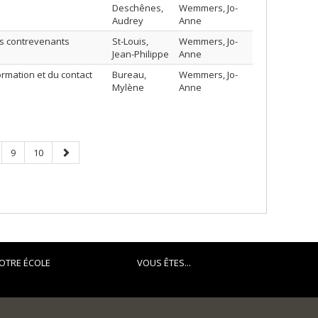
Deschênes,
Wemmers, Jo-
Audrey
Anne
nts contrevenants
St-Louis,
Wemmers, Jo-
Jean-Philippe
Anne
ormation et du contact
Bureau,
Wemmers, Jo-
Mylène
Anne
ge
Page
Page
Next
9
10
page
OTRE ÉCOLE
VOUS ÊTES...