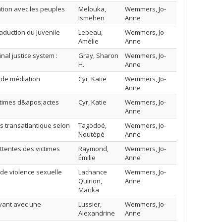
ation avec les peuples
Melouka,
Wemmers, Jo-
Ismehen
Anne
aduction du Juvenile
Lebeau,
Wemmers, Jo-
Amélie
Anne
nal justice system :
Gray, Sharon
Wemmers, Jo-
H.
Anne
s de médiation
Cyr, Katie
Wemmers, Jo-
Anne
ctimes d&apos;actes
Cyr, Katie
Wemmers, Jo-
Anne
rs transatlantique selon
Tagodoé,
Wemmers, Jo-
Noutépé
Anne
attentes des victimes
Raymond,
Wemmers, Jo-
Émilie
Anne
 de violence sexuelle
Lachance
Wemmers, Jo-
Quirion,
Anne
Marika
ivant avec une
Lussier,
Wemmers, Jo-
Alexandrine
Anne