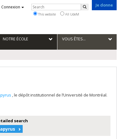
Je donne
Rechercher
Connexion
Search
This website
All UdeM
NOTRE ÉCOLE
VOUS ÊTES...
apyrus
, le dépôt institutionnel de l’Université de Montréal.
etailed search
Papyrus