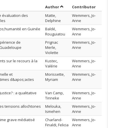
Sort by author in descending order
by contributor 
Author
Contributor
e évaluation des
Matte,
Wemmers, Jo-
les
Delphine
Anne
&apos;humanité en Guinée
Baldé,
Wemmers, Jo-
Rouguiatou
Anne
xpérience de
Prignac
Wemmers, Jo-
n Guadeloupe
Merle,
Anne
Violette
ts sur le recours à la
Kustec,
Wemmers, Jo-
Valérie
Anne
nelle et
Morissette,
Wemmers, Jo-
ctimes d&apos;actes
Myriam
Anne
stice? : a qualitative
Van Camp,
Wemmers, Jo-
Tinneke
Anne
des tensions allochtones
Melouka,
Wemmers, Jo-
Ismehen
Anne
rime grave médiatisé
Charland-
Wemmers, Jo-
Finaldi, Felicia
Anne