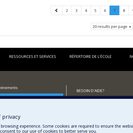
Previous
Page
Page
Page
Page
Page
Page
.
Page
2
3
4
5
6
7
8
page
Current
page.
20 results per page
RESSOURCES ET SERVICES
RÉPERTOIRE DE L'ÉCOLE
N
événements
BESOIN D'AIDE?
utenir l'École?
Plan du site
Signaler une erreur
Accessibilité
 privacy
browsing experience. Some cookies are required to ensure the website’
consent to our use of cookies to better serve you.