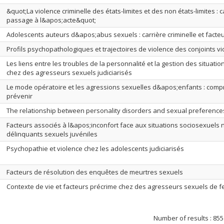
&quot;La violence criminelle des états-limites et des non états-limites : 
passage à l&apos;acte&quot;
Adolescents auteurs d&apos;abus sexuels : carrière criminelle et facte
Profils psychopathologiques et trajectoires de violence des conjoints vi
Les liens entre les troubles de la personnalité et la gestion des situatio
chez des agresseurs sexuels judiciarisés
Le mode opératoire et les agressions sexuelles d&apos;enfants : com
prévenir
The relationship between personality disorders and sexual preference
Facteurs associés à l&apos;inconfort face aux situations sociosexuels
délinquants sexuels juvéniles
Psychopathie et violence chez les adolescents judiciarisés
Facteurs de résolution des enquêtes de meurtres sexuels
Contexte de vie et facteurs précrime chez des agresseurs sexuels de
Number of results :
855