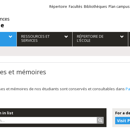
Liens
Répertoire
Facultés
Bibliothèques
Plan campus
externes
ences
ie
RESSOURCES ET
RÉPERTOIRE DE
SERVICES
L'ÉCOLE
es et mémoires
ses et mémoires de nos étudiants sont conservés et consultables dans
P
 in list
For a d
Search…
Visit 