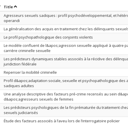
ort by date in descending order
Sort by title in descending order
Title
Agresseurs sexuels sadiques : profil psychodéveloppemental, et hété
operandi
La généralisation des acquis en traitement chez les délinquants sexuel
Le profil psychopathologique des conjoints violents
Le modèle confluent de l&apos;agression sexuelle appliqué à quatre p
carrière criminelle sexuelle
Les prédicteurs dynamiques stables associés à la récidive des délinqu
juridiction fédérale
Repenser la mobilité criminelle
Profil d&apos;adaptation sociale, sexuelle et psychopathologique des
sadiques adultes
Une analyse descriptive des facteurs pré-crime recensés au sein d&ap
d&apos;agresseurs sexuels de femmes
Les prédicteurs psychologiques de la fin prématurée du traitement ch
sexuels judiciarisés
Étude des facteurs associés à l’aveu lors de l’interrogatoire policier