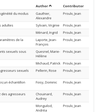
Sort by author in descending order
by contributor 
Author
Contributor
rogénéité du modus
Gauthier,
Proulx, Jean
Alexandre
s adultes
Sylvain, Virginie
Proulx, Jean
Ménard, Ingrid
Proulx, Jean
aramètres de la
Laporte, Jean-
Proulx, Jean
François
ants sexuels sous
Quesnel, Marie-
Proulx, Jean
Hélène
Michaud, Patrick
Proulx, Jean
 agresseurs sexuels
Pellerin, Rose
Proulx, Jean
os;un échantillon
Foisy, Dominic
Proulx, Jean
ez des agresseurs
Chouinard,
Proulx, Jean
Audrey
Monguilod,
Proulx, Jean
Andréa