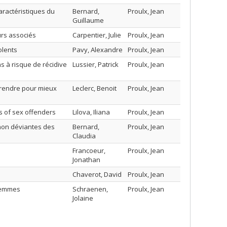
caractéristiques du
Bernard,
Proulx, Jean
Guillaume
urs associés
Carpentier, Julie
Proulx, Jean
olents
Pavy, Alexandre
Proulx, Jean
ns à risque de récidive
Lussier, Patrick
Proulx, Jean
prendre pour mieux
Leclerc, Benoit
Proulx, Jean
s of sex offenders
Lilova, Iliana
Proulx, Jean
 non déviantes des
Bernard,
Proulx, Jean
Claudia
Francoeur,
Proulx, Jean
Jonathan
Chaverot, David
Proulx, Jean
 femmes
Schraenen,
Proulx, Jean
Jolaine