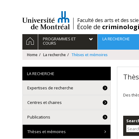
Passer
au
contenu
/
Faculté des arts et des sci
École de
criminolog
Navigation
HOME
PROGRAMMES ET
LA RECHERCHE
principale
COURS
Home
La recherche
Thèses et mémoires
LA RECHERCHE
Thès
Expertises de recherche
Des thè
Centres et chaires
Publications
Search
Thèses et mémoires