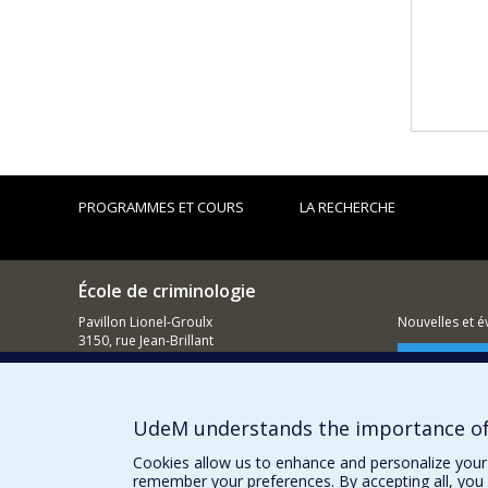
PROGRAMMES ET COURS
LA RECHERCHE
École de criminologie
Pavillon Lionel-Groulx
Nouvelles et 
3150, rue Jean-Brillant
Montréal (QC)
Comment so
H3T 1N8
514 343-6111, poste 40894
UdeM understands the importance of
Cookies allow us to enhance and personalize your 
remember your preferences. By accepting all, you 