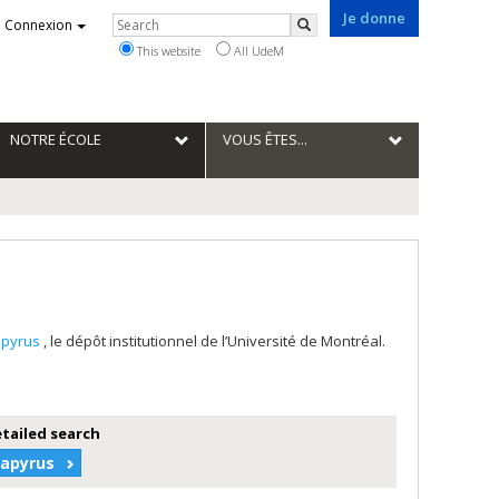
Je donne
Rechercher
Connexion
Search
This website
All UdeM
NOTRE ÉCOLE
VOUS ÊTES...
apyrus
, le dépôt institutionnel de l’Université de Montréal.
etailed search
Papyrus