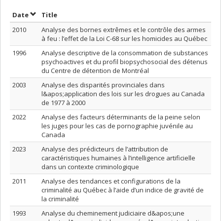
Sort by date in ascending order
Sort by title in ascending order
Date
Title
2010
Analyse des bornes extrêmes et le contrôle des armes
à feu : l’effet de la Loi C-68 sur les homicides au Québec
1996
Analyse descriptive de la consommation de substances
psychoactives et du profil biopsychosocial des détenus
du Centre de détention de Montréal
2003
Analyse des disparités provinciales dans
l&apos;application des lois sur les drogues au Canada
de 1977 à 2000
2022
Analyse des facteurs déterminants de la peine selon
les juges pour les cas de pornographie juvénile au
Canada
2023
Analyse des prédicteurs de l’attribution de
caractéristiques humaines à l’intelligence artificielle
dans un contexte criminologique
2011
Analyse des tendances et configurations de la
criminalité au Québec à l’aide d’un indice de gravité de
la criminalité
1993
Analyse du cheminement judiciaire d&apos;une