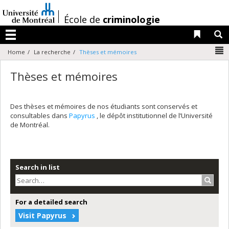
Passer
au
/
École de
criminologie
contenu
Liens 
R
Menu
N
Home
La recherche
Thèses et mémoires
Thèses et mémoires
Des thèses et mémoires de nos étudiants sont conservés et
consultables dans
Papyrus
, le dépôt institutionnel de l’Université
de Montréal.
Search in list
Search
For a detailed search
Visit Papyrus