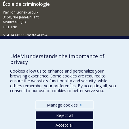
École de criminologie
Pavillon Lionel-Groulx
3150, rue Jean-Brillant
Montréal (QC)
H3T 1N8
514 343-6111, poste 40894
Nouvelles et événements
Comment soutenir l'École?
UdeM understands the importance of
privacy
BESOIN D'AIDE?
Cookies allow us to enhance and personalize your
Plan du site
browsing experience. Some cookies are required to
Signaler une erreur
ensure the website’s functionality and security, while
others remember your preferences. By accepting all, you
Accessibilité
consent to our use of cookies to better serve you.
FACULTÉ DES ARTS ET DES SCIENCES
Manage cookies
>
Nos départements et écoles
Reject all
Nos centres d'études
Nos programmes et cours
Accept all