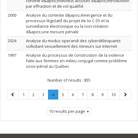
cohorte d&apos;individus accusés d&apos;introduction
par effraction et de vol qualifié
2000
Analyse du contexte d&apos;émergence et du
processus législatif du projet de loi C-55 et la
surveillance électronique ou la non-création
d&apos;une mesure pénale
2024
Analyse du modus operandi des cyberdélinquants
sollicitant sexuellement des mineurs sur Internet
1997
Analyse du processus de construction de la violence
faite aux femmes en milieu conjugal comme problème
socio-pénal au Québec
Number of results :
855
Previous
Page
Page
Page
Page
.
Page
Page
Page
Page
Page
Page
Next
1
2
3
4
5
6
7
8
9
10
page
Current
page
page.
10 results per page