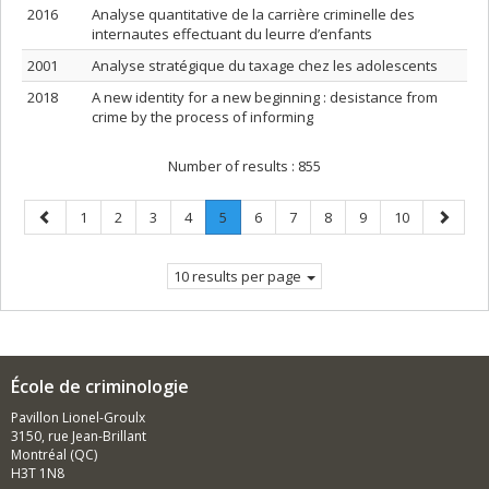
2016
Analyse quantitative de la carrière criminelle des
internautes effectuant du leurre d’enfants
2001
Analyse stratégique du taxage chez les adolescents
2018
A new identity for a new beginning : desistance from
crime by the process of informing
Number of results :
855
Previous
Page
Page
Page
Page
Page
.
Page
Page
Page
Page
Page
Next
1
2
3
4
5
6
7
8
9
10
page
Current
page
page.
10 results per page
École de criminologie
Pavillon Lionel-Groulx
3150, rue Jean-Brillant
Montréal (QC)
H3T 1N8