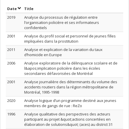
Sort by date in ascending order
Sort by title in ascending order
Date
Title
2019
Analyse du processus de régulation entre
l’organisation policière et ses informateurs
confidentiels
2001
Analyse du profil social et personnel de jeunes filles
impliquées dans la prostitution
2011
Analyse et explication de la variation du taux
d’homicide en Europe
2006
Analyse exploratoire de la délinquance scolaire et de
l&apos;implication policière dans les écoles
secondaires défavorisées de Montréal
2001
Analyse journalière des déterminants du volume des
accidents routiers dans la région métropolitaine de
Montréal, 1995-1998
2020
Analyse logique d’un programme destiné aux jeunes
membres de gangs de rue : ReZo
1996
Analyse qualitative des perspectives des acteurs
participant au projet &quot;actions concertées en
élaboration de solutions&quot; (aces) au district 31