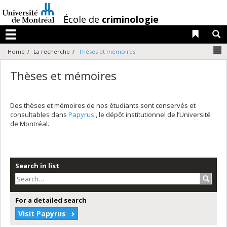
Passer
au
/
École de
criminologie
contenu
Liens 
R
Menu
N
Home
La recherche
Thèses et mémoires
Thèses et mémoires
Des thèses et mémoires de nos étudiants sont conservés et
consultables dans
Papyrus
, le dépôt institutionnel de l’Université
de Montréal.
Search in list
Search
For a detailed search
Visit Papyrus