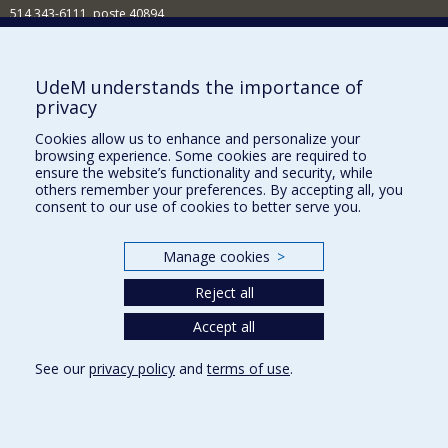
514 343-6111, poste 40894
Nouvelles et événements
Comment soutenir l'École?
UdeM understands the importance of
privacy
BESOIN D'AIDE?
Cookies allow us to enhance and personalize your
Plan du site
browsing experience. Some cookies are required to
Signaler une erreur
ensure the website’s functionality and security, while
others remember your preferences. By accepting all, you
Accessibilité
consent to our use of cookies to better serve you.
FACULTÉ DES ARTS ET DES SCIENCES
Manage cookies
>
Nos départements et écoles
Reject all
Nos centres d'études
Nos programmes et cours
Accept all
See our
privacy policy
and
terms of use
.
Privacy
Terms of use
Cookie Settings