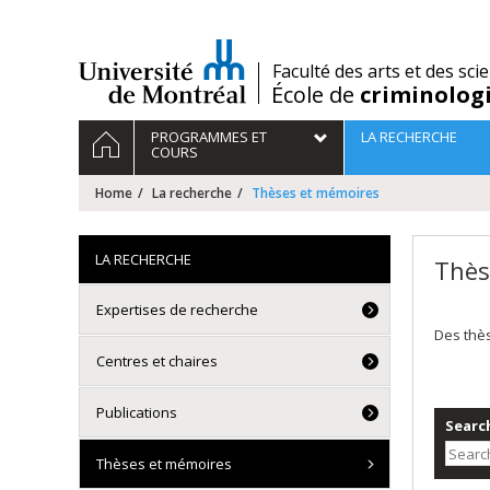
Passer
au
contenu
/
Faculté des arts et des sci
École de
criminolog
Navigation
HOME
PROGRAMMES ET
LA RECHERCHE
principale
COURS
Home
La recherche
Thèses et mémoires
LA RECHERCHE
Thès
Expertises de recherche
Des thè
Centres et chaires
Publications
Search
Thèses et mémoires