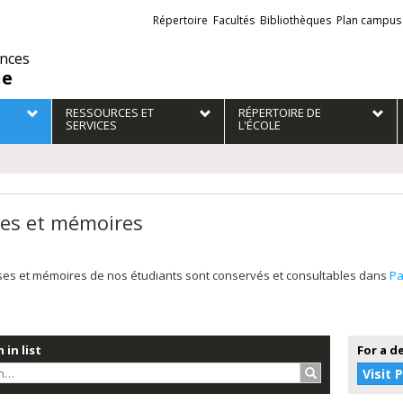
Liens
Répertoire
Facultés
Bibliothèques
Plan campus
externes
ences
ie
RESSOURCES ET
RÉPERTOIRE DE
SERVICES
L'ÉCOLE
es et mémoires
ses et mémoires de nos étudiants sont conservés et consultables dans
P
 in list
For a d
Search…
Visit 