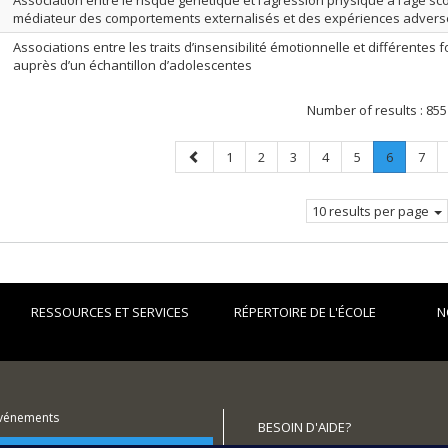
Association entre le risque génétique et l’agression physique à l’âge scol
médiateur des comportements externalisés et des expériences advers
Associations entre les traits d’insensibilité émotionnelle et différentes
auprès d’un échantillon d’adolescentes
Number of results :
855
Previous
Page
Page
Page
Page
Page
Page
.
Page
1
2
3
4
5
6
7
page
Current
page.
10 results per page
RESSOURCES ET SERVICES
RÉPERTOIRE DE L'ÉCOLE
N
événements
BESOIN D'AIDE?