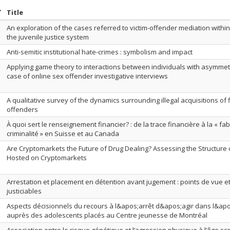
ort by date in ascending order
Sort by title in ascending order
Title
An exploration of the cases referred to victim-offender mediation withi
the juvenile justice system
Anti-semitic institutional hate-crimes : symbolism and impact
Applying game theory to interactions between individuals with asymmetri
case of online sex offender investigative interviews
A qualitative survey of the dynamics surrounding illegal acquisitions of
offenders
À quoi sert le renseignement financier? : de la trace financière à la « fa
criminalité » en Suisse et au Canada
Are Cryptomarkets the Future of Drug Dealing? Assessing the Structure 
Hosted on Cryptomarkets
Arrestation et placement en détention avant jugement : points de vue 
justiciables
Aspects décisionnels du recours à l&apos;arrêt d&apos;agir dans l&apo
auprès des adolescents placés au Centre jeunesse de Montréal