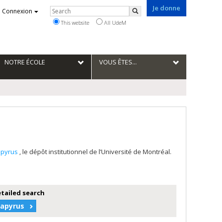
Je donne
Rechercher
Connexion
Search
This website
All UdeM
NOTRE ÉCOLE
VOUS ÊTES...
apyrus
, le dépôt institutionnel de l’Université de Montréal.
etailed search
Papyrus