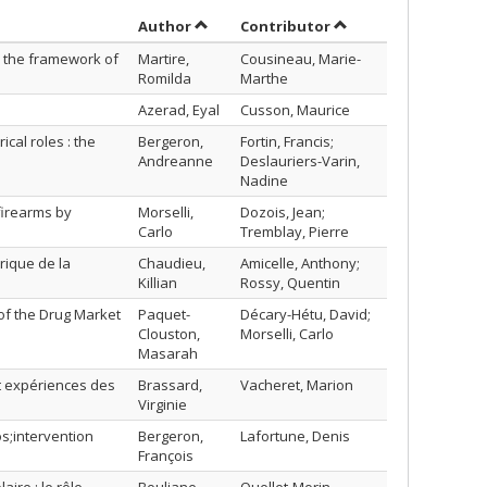
Sort by author in ascending order
by contributor in as
Author
Contributor
n the framework of
Martire,
Cousineau, Marie-
Romilda
Marthe
Azerad, Eyal
Cusson, Maurice
cal roles : the
Bergeron,
Fortin, Francis;
Andreanne
Deslauriers-Varin,
Nadine
 firearms by
Morselli,
Dozois, Jean;
Carlo
Tremblay, Pierre
brique de la
Chaudieu,
Amicelle, Anthony;
Killian
Rossy, Quentin
of the Drug Market
Paquet-
Décary-Hétu, David;
Clouston,
Morselli, Carlo
Masarah
et expériences des
Brassard,
Vacheret, Marion
Virginie
s;intervention
Bergeron,
Lafortune, Denis
François