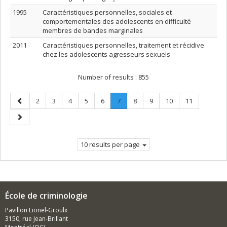
1995
Caractéristiques personnelles, sociales et
comportementales des adolescents en difficulté
membres de bandes marginales
2011
Caractéristiques personnelles, traitement et récidive
chez les adolescents agresseurs sexuels
Number of results :
855
Previous
Page
Page
Page
Page
Page
Page
.
Page
Page
Page
Page
2
3
4
5
6
7
8
9
10
11
page
Current
Next
page.
page
10 results per page
École de criminologie
Pavillon Lionel-Groulx
3150, rue Jean-Brillant