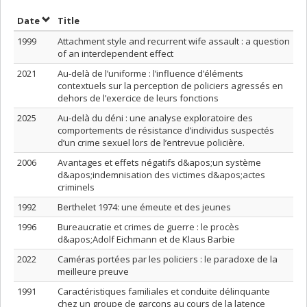
Sort by date in ascending order
Sort by title in ascending order
Date
Title
1999
Attachment style and recurrent wife assault : a question
of an interdependent effect
2021
Au-delà de l’uniforme : l’influence d’éléments
contextuels sur la perception de policiers agressés en
dehors de l’exercice de leurs fonctions
2025
Au-delà du déni : une analyse exploratoire des
comportements de résistance d’individus suspectés
d’un crime sexuel lors de l’entrevue policière.
2006
Avantages et effets négatifs d&apos;un système
d&apos;indemnisation des victimes d&apos;actes
criminels
1992
Berthelet 1974: une émeute et des jeunes
1996
Bureaucratie et crimes de guerre : le procès
d&apos;Adolf Eichmann et de Klaus Barbie
2022
Caméras portées par les policiers : le paradoxe de la
meilleure preuve
1991
Caractéristiques familiales et conduite délinquante
chez un groupe de garçons au cours de la latence