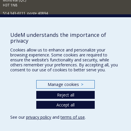
Montréal (QC)
H3T 1N8
514 343-6111, poste 40894
Nouvelles et événements
Comment soutenir l'École?
UdeM understands the importance of
privacy
BESOIN D'AIDE?
Cookies allow us to enhance and personalize your
Plan du site
browsing experience. Some cookies are required to
Signaler une erreur
ensure the website’s functionality and security, while
others remember your preferences. By accepting all, you
Accessibilité
consent to our use of cookies to better serve you.
FACULTÉ DES ARTS ET DES SCIENCES
Manage cookies
>
Nos départements et écoles
Reject all
Nos centres d'études
Nos programmes et cours
Accept all
See our
privacy policy
and
terms of use
.
Privacy