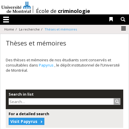
Passer
au
/
École de
criminologie
contenu
Liens 
R
Menu
N
Home
La recherche
Thèses et mémoires
Thèses et mémoires
Des thèses et mémoires de nos étudiants sont conservés et
consultables dans
Papyrus
, le dépôt institutionnel de l’Université
de Montréal.
Search in list
Search
For a detailed search
Visit Papyrus