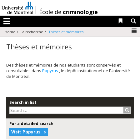
Passer
au
/
École de
criminologie
contenu
Liens 
R
Menu
N
Home
La recherche
Thèses et mémoires
Thèses et mémoires
Des thèses et mémoires de nos étudiants sont conservés et
consultables dans
Papyrus
, le dépôt institutionnel de l’Université
de Montréal.
Search in list
Search
For a detailed search
Visit Papyrus