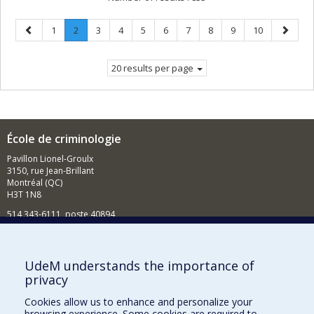
Previous
Page
Page
.
Page
Page
Page
Page
Page
Page
Page
Page
Next
1
2
3
4
5
6
7
8
9
10
page
Current
page
page.
20 results per page
École de criminologie
Pavillon Lionel-Groulx
3150, rue Jean-Brillant
Montréal (QC)
H3T 1N8
514 343-6111, poste 40894
Nouvelles et événements
Comment soutenir l'École?
UdeM understands the importance of
privacy
BESOIN D'AIDE?
Cookies allow us to enhance and personalize your
Plan du site
browsing experience. Some cookies are required to