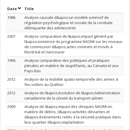
Sort by date in ascending order
Sort by title in ascending order
Date
Title
1986
Analyse causale d&apos;un modèle extensif de
régulation psychologique et sociale de la conduite
délinquante des adolescents
2007
Analyse comparative de l&apos;impact généré par
l&apos;existence du programme NAOMI sur les niveaux
de commission d&apos;actes criminels et incivils à
Montréal et Vancouver
1996
Analyse comparative des politiques et pratiques
pénales en matière de stupéfiants, au Canada et aux
Pays-Bas
2012
Analyse de la mobilité spatio-temporelle des armes à
feu volées au Québec
2012
Analyse de l&apos;évolution de l&apos;Administration
canadienne de la sûreté du transport aérien
2009
Analyse de l&apos;impact des cliniques NAOMI en
matière de débris, d&apos;activités déviantes et
d&apos;événements reliés à la sécurité publique dans
leur quartier d&apos;implantation