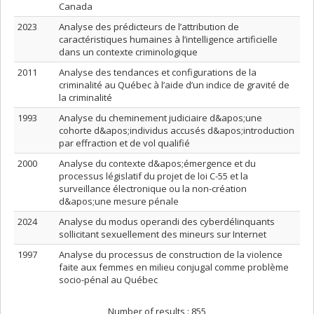
Canada
2023
Analyse des prédicteurs de l’attribution de
caractéristiques humaines à l’intelligence artificielle
dans un contexte criminologique
2011
Analyse des tendances et configurations de la
criminalité au Québec à l’aide d’un indice de gravité de
la criminalité
1993
Analyse du cheminement judiciaire d&apos;une
cohorte d&apos;individus accusés d&apos;introduction
par effraction et de vol qualifié
2000
Analyse du contexte d&apos;émergence et du
processus législatif du projet de loi C-55 et la
surveillance électronique ou la non-création
d&apos;une mesure pénale
2024
Analyse du modus operandi des cyberdélinquants
sollicitant sexuellement des mineurs sur Internet
1997
Analyse du processus de construction de la violence
faite aux femmes en milieu conjugal comme problème
socio-pénal au Québec
Number of results :
855