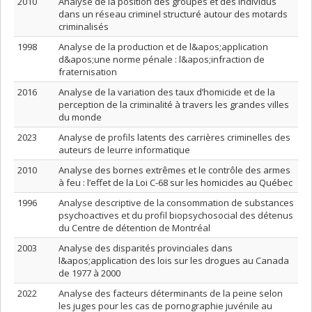
2010
Analyse de la position des groupes et des individus
dans un réseau criminel structuré autour des motards
criminalisés
1998
Analyse de la production et de l&apos;application
d&apos;une norme pénale : l&apos;infraction de
fraternisation
2016
Analyse de la variation des taux d’homicide et de la
perception de la criminalité à travers les grandes villes
du monde
2023
Analyse de profils latents des carrières criminelles des
auteurs de leurre informatique
2010
Analyse des bornes extrêmes et le contrôle des armes
à feu : l’effet de la Loi C-68 sur les homicides au Québec
1996
Analyse descriptive de la consommation de substances
psychoactives et du profil biopsychosocial des détenus
du Centre de détention de Montréal
2003
Analyse des disparités provinciales dans
l&apos;application des lois sur les drogues au Canada
de 1977 à 2000
2022
Analyse des facteurs déterminants de la peine selon
les juges pour les cas de pornographie juvénile au