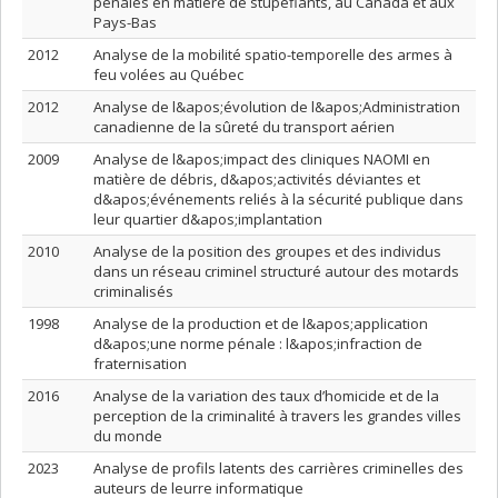
pénales en matière de stupéfiants, au Canada et aux
Pays-Bas
2012
Analyse de la mobilité spatio-temporelle des armes à
feu volées au Québec
2012
Analyse de l&apos;évolution de l&apos;Administration
canadienne de la sûreté du transport aérien
2009
Analyse de l&apos;impact des cliniques NAOMI en
matière de débris, d&apos;activités déviantes et
d&apos;événements reliés à la sécurité publique dans
leur quartier d&apos;implantation
2010
Analyse de la position des groupes et des individus
dans un réseau criminel structuré autour des motards
criminalisés
1998
Analyse de la production et de l&apos;application
d&apos;une norme pénale : l&apos;infraction de
fraternisation
2016
Analyse de la variation des taux d’homicide et de la
perception de la criminalité à travers les grandes villes
du monde
2023
Analyse de profils latents des carrières criminelles des
auteurs de leurre informatique