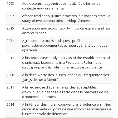
1993
Adolescents - psychotropes - activités criminelles -
contexte environnemental
1997
African traditional justice practices in a modern state : a
study of two communities in Ndop, Cameroon
2015
Aggression and accountability : how caregivers and law
enforcers cope
2021
Agresseurs sexuels sadiques : profil
psychodéveloppemental, et hétérogénéité du modus
operandi
2011
A historical case study analysis of the establishment of
charismatic leadership in a Protestant Reformation
cultic group and its role in the recourse to violence
2006
À la découverte des jeunes latinos qui fréquentent les
gangs de rue à Montréal
2011
A la recherche d’événements clés susceptibles
d’expliquer le passage à l’acte dans le parcours de vie
d’hommes uxoricides
2014
À l’intérieur des murs : comprendre la violence en milieu
carcéral à partir du point de vue d’hommes incarcérés à
l’Unité spéciale de détention