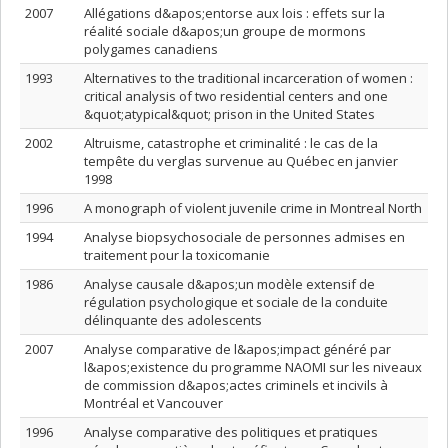
2007
Allégations d&apos;entorse aux lois : effets sur la
réalité sociale d&apos;un groupe de mormons
polygames canadiens
1993
Alternatives to the traditional incarceration of women :
critical analysis of two residential centers and one
&quot;atypical&quot; prison in the United States
2002
Altruisme, catastrophe et criminalité : le cas de la
tempête du verglas survenue au Québec en janvier
1998
1996
A monograph of violent juvenile crime in Montreal North
1994
Analyse biopsychosociale de personnes admises en
traitement pour la toxicomanie
1986
Analyse causale d&apos;un modèle extensif de
régulation psychologique et sociale de la conduite
délinquante des adolescents
2007
Analyse comparative de l&apos;impact généré par
l&apos;existence du programme NAOMI sur les niveaux
de commission d&apos;actes criminels et incivils à
Montréal et Vancouver
1996
Analyse comparative des politiques et pratiques