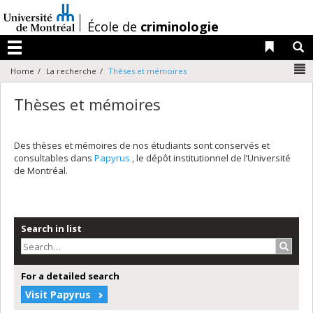
Passer
au
/
École de
criminologie
contenu
Liens 
R
Menu
N
Home
La recherche
Thèses et mémoires
Thèses et mémoires
Des thèses et mémoires de nos étudiants sont conservés et
consultables dans
Papyrus
, le dépôt institutionnel de l’Université
de Montréal.
Search in list
Search
For a detailed search
Visit Papyrus