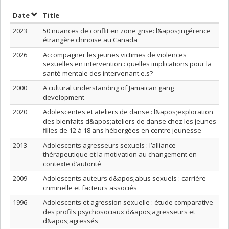
Sort by date in ascending order
Sort by title in ascending order
Date
Title
2023
50 nuances de conflit en zone grise: l&apos;ingérence
étrangère chinoise au Canada
2026
Accompagner les jeunes victimes de violences
sexuelles en intervention : quelles implications pour la
santé mentale des intervenant.e.s?
2000
A cultural understanding of Jamaican gang
development
2020
Adolescentes et ateliers de danse : l&apos;exploration
des bienfaits d&apos;ateliers de danse chez les jeunes
filles de 12 à 18 ans hébergées en centre jeunesse
2013
Adolescents agresseurs sexuels : l’alliance
thérapeutique et la motivation au changement en
contexte d’autorité
2009
Adolescents auteurs d&apos;abus sexuels : carrière
criminelle et facteurs associés
1996
Adolescents et agression sexuelle : étude comparative
des profils psychosociaux d&apos;agresseurs et
d&apos;agressés