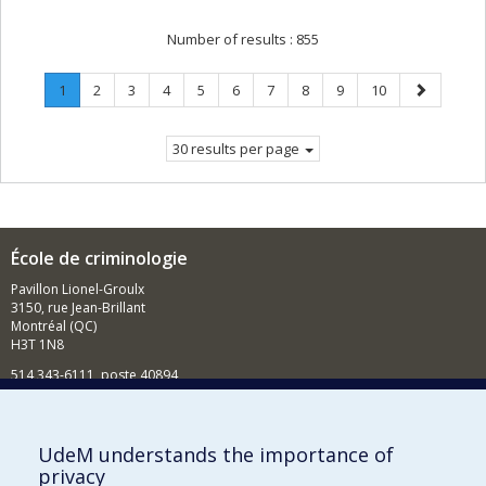
Number of results :
855
Page
.
Page
Page
Page
Page
Page
Page
Page
Page
Page
Next
1
2
3
4
5
6
7
8
9
10
Current
page
page.
30 results per page
École de criminologie
Pavillon Lionel-Groulx
3150, rue Jean-Brillant
Montréal (QC)
H3T 1N8
514 343-6111, poste 40894
Nouvelles et événements
Comment soutenir l'École?
UdeM understands the importance of
privacy
BESOIN D'AIDE?