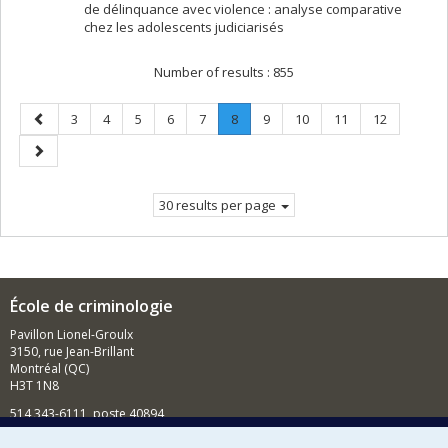
de délinquance avec violence : analyse comparative
chez les adolescents judiciarisés
Number of results :
855
Previous
Page
Page
Page
Page
Page
Page
.
Page
Page
Page
Page
3
4
5
6
7
8
9
10
11
12
page
Current
Next
page.
page
30 results per page
École de criminologie
Pavillon Lionel-Groulx
3150, rue Jean-Brillant
Montréal (QC)
H3T 1N8
514 343-6111, poste 40894
Nouvelles et événements