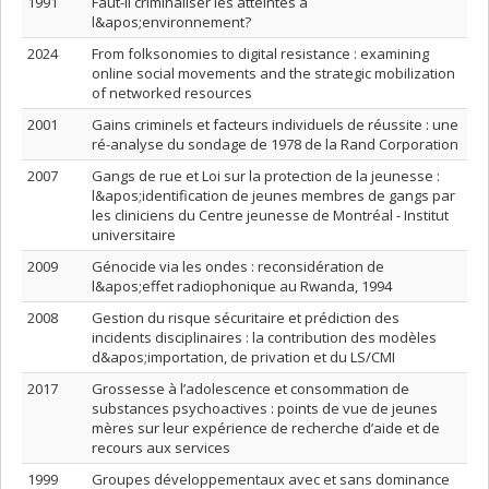
1991
Faut-il criminaliser les atteintes à
l&apos;environnement?
2024
From folksonomies to digital resistance : examining
online social movements and the strategic mobilization
of networked resources
2001
Gains criminels et facteurs individuels de réussite : une
ré-analyse du sondage de 1978 de la Rand Corporation
2007
Gangs de rue et Loi sur la protection de la jeunesse :
l&apos;identification de jeunes membres de gangs par
les cliniciens du Centre jeunesse de Montréal - Institut
universitaire
2009
Génocide via les ondes : reconsidération de
l&apos;effet radiophonique au Rwanda, 1994
2008
Gestion du risque sécuritaire et prédiction des
incidents disciplinaires : la contribution des modèles
d&apos;importation, de privation et du LS/CMI
2017
Grossesse à l’adolescence et consommation de
substances psychoactives : points de vue de jeunes
mères sur leur expérience de recherche d’aide et de
recours aux services
1999
Groupes développementaux avec et sans dominance