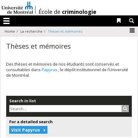
Passer
au
/
École de
criminologie
contenu
Liens 
R
Menu
N
Home
La recherche
Thèses et mémoires
Thèses et mémoires
Des thèses et mémoires de nos étudiants sont conservés et
consultables dans
Papyrus
, le dépôt institutionnel de l’Université
de Montréal.
Search in list
Search
For a detailed search
Visit Papyrus