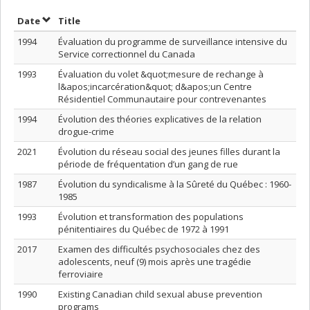
Sort by date in ascending order
Sort by title in ascending order
Date
Title
1994
Évaluation du programme de surveillance intensive du
Service correctionnel du Canada
1993
Évaluation du volet &quot;mesure de rechange à
l&apos;incarcération&quot; d&apos;un Centre
Résidentiel Communautaire pour contrevenantes
1994
Évolution des théories explicatives de la relation
drogue-crime
2021
Évolution du réseau social des jeunes filles durant la
période de fréquentation d’un gang de rue
1987
Évolution du syndicalisme à la Sûreté du Québec : 1960-
1985
1993
Évolution et transformation des populations
pénitentiaires du Québec de 1972 à 1991
2017
Examen des difficultés psychosociales chez des
adolescents, neuf (9) mois après une tragédie
ferroviaire
1990
Existing Canadian child sexual abuse prevention
programs