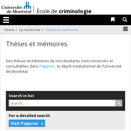
Passer
au
/
École de
criminologie
contenu
Liens 
R
Menu
N
Home
La recherche
Thèses et mémoires
Thèses et mémoires
Des thèses et mémoires de nos étudiants sont conservés et
consultables dans
Papyrus
, le dépôt institutionnel de l’Université
de Montréal.
Search in list
Search
For a detailed search
Visit Papyrus