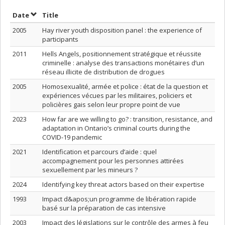
Sort by date in ascending order
Sort by title in ascending order
Date
Title
2005
Hay river youth disposition panel : the experience of
participants
2011
Hells Angels, positionnement stratégique et réussite
criminelle : analyse des transactions monétaires d’un
réseau illicite de distribution de drogues
2005
Homosexualité, armée et police : état de la question et
expériences vécues par les militaires, policiers et
policières gais selon leur propre point de vue
2023
How far are we willing to go? : transition, resistance, and
adaptation in Ontario’s criminal courts during the
COVID-19 pandemic
2021
Identification et parcours d’aide : quel
accompagnement pour les personnes attirées
sexuellement par les mineurs ?
2024
Identifying key threat actors based on their expertise
1993
Impact d&apos;un programme de libération rapide
basé sur la préparation de cas intensive
2003
Impact des législations sur le contrôle des armes à feu