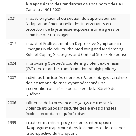
à l&apos;égard des tendances d&apos;homicides au
Canada : 1961-2002
2021
Impact longitudinal du soutien du superviseur sur
l’adaptation émotionnelle des intervenants en
protection de la jeunesse exposés à une agression
commise par un usager
2017
Impact of Maltreatment on Depressive Symptoms in
Emerging Male Adults : the Mediating and Moderating
Role of Coping Strategies and Cortisol Stress Response
2024
Improvising Quebec’s countering violent extremism
(CVE) sector or the transformation of high policing
2007
Individus barricadés et prises d&apos;otages : analyse
des situations de crise ayant nécessité une
intervention policière spécialisée de la Sûreté du
Québec
2006
Influence de la présence de gangs de rue sur la
violence et l&apos;insécurité des élèves dans les
écoles secondaires québécoises
1999
Initiation, maintien, progression et interruption
d&apos;une trajectoire dans le commerce de cocaïne :
la perspective du trafiquant