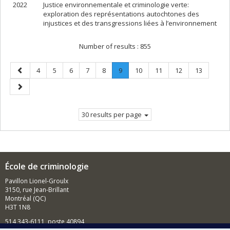
2022
Justice environnementale et criminologie verte:
exploration des représentations autochtones des
injustices et des transgressions liées à l’environnement
Number of results :
855
Previous
Page
Page
Page
Page
Page
Page
.
Page
Page
Page
Page
4
5
6
7
8
9
10
11
12
13
page
Current
Next
page.
page
30 results per page
École de criminologie
Pavillon Lionel-Groulx
3150, rue Jean-Brillant
Montréal (QC)
H3T 1N8
514 343-6111, poste 40894