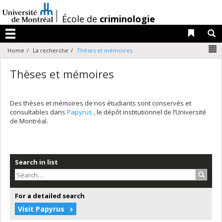
Passer
au
/
École de
criminologie
contenu
Liens 
R
Menu
N
Home
La recherche
Thèses et mémoires
Thèses et mémoires
Des thèses et mémoires de nos étudiants sont conservés et
consultables dans
Papyrus
, le dépôt institutionnel de l’Université
de Montréal.
Search in list
Search
For a detailed search
Visit Papyrus