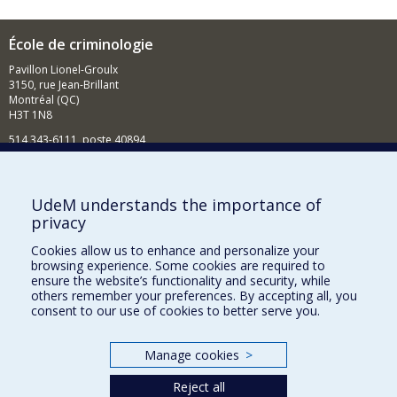
École de criminologie
Pavillon Lionel-Groulx
3150, rue Jean-Brillant
Montréal (QC)
H3T 1N8
514 343-6111, poste 40894
Nouvelles et événements
Comment soutenir l'École?
UdeM understands the importance of
privacy
BESOIN D'AIDE?
Cookies allow us to enhance and personalize your
Plan du site
browsing experience. Some cookies are required to
Signaler une erreur
ensure the website’s functionality and security, while
others remember your preferences. By accepting all, you
Accessibilité
consent to our use of cookies to better serve you.
FACULTÉ DES ARTS ET DES SCIENCES
Manage cookies
>
Nos départements et écoles
Reject all
Nos centres d'études