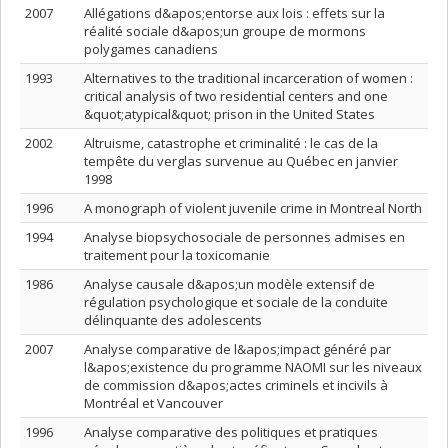
2007
Allégations d&apos;entorse aux lois : effets sur la
réalité sociale d&apos;un groupe de mormons
polygames canadiens
1993
Alternatives to the traditional incarceration of women :
critical analysis of two residential centers and one
&quot;atypical&quot; prison in the United States
2002
Altruisme, catastrophe et criminalité : le cas de la
tempête du verglas survenue au Québec en janvier
1998
1996
A monograph of violent juvenile crime in Montreal North
1994
Analyse biopsychosociale de personnes admises en
traitement pour la toxicomanie
1986
Analyse causale d&apos;un modèle extensif de
régulation psychologique et sociale de la conduite
délinquante des adolescents
2007
Analyse comparative de l&apos;impact généré par
l&apos;existence du programme NAOMI sur les niveaux
de commission d&apos;actes criminels et incivils à
Montréal et Vancouver
1996
Analyse comparative des politiques et pratiques