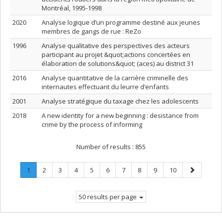
Montréal, 1995-1998
2020
Analyse logique d’un programme destiné aux jeunes
membres de gangs de rue : ReZo
1996
Analyse qualitative des perspectives des acteurs
participant au projet &quot;actions concertées en
élaboration de solutions&quot; (aces) au district 31
2016
Analyse quantitative de la carrière criminelle des
internautes effectuant du leurre d’enfants
2001
Analyse stratégique du taxage chez les adolescents
2018
A new identity for a new beginning : desistance from
crime by the process of informing
Number of results :
855
Page
.
Page
Page
Page
Page
Page
Page
Page
Page
Page
Next
1
2
3
4
5
6
7
8
9
10
Current
page
page.
50 results per page