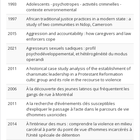
1993
Adolescents - psychotropes - activités criminelles -
contexte environnemental
1997
African traditional justice practices in a modern state : a
study of two communities in Ndop, Cameroon
2015
Aggression and accountability : how caregivers and law
enforcers cope
2021
Agresseurs sexuels sadiques : profil
psychodéveloppemental, et hétérogénéité du modus
operandi
2011
A historical case study analysis of the establishment of
charismatic leadership in a Protestant Reformation
cultic group and its role in the recourse to violence
2006
À la découverte des jeunes latinos qui fréquentent les
gangs de rue à Montréal
2011
A la recherche d’événements clés susceptibles
d’expliquer le passage à l’acte dans le parcours de vie
d’hommes uxoricides
2014
À l’intérieur des murs : comprendre la violence en milieu
carcéral à partir du point de vue d’hommes incarcérés à
l’Unité spéciale de détention