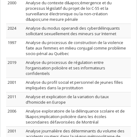
2000
Analyse du contexte d&apos;émergence et du
processus législatif du projet de loi C-55 et la
surveillance électronique ou la non-création
d&apos;une mesure pénale
2024
Analyse du modus operandi des cyberdélinquants
sollicitant sexuellement des mineurs sur Internet
1997
Analyse du processus de construction de la violence
faite aux femmes en milieu conjugal comme problème
socio-pénal au Québec
2019
Analyse du processus de régulation entre
l’organisation policière et ses informateurs
confidentiels
2001
Analyse du profil social et personnel de jeunes filles
impliquées dans la prostitution
2011
Analyse et explication de la variation du taux
d’homicide en Europe
2006
Analyse exploratoire de la délinquance scolaire et de
l&apos;implication policière dans les écoles
secondaires défavorisées de Montréal
2001
Analyse journalière des déterminants du volume des
accidents routiers dans la région métropolitaine de