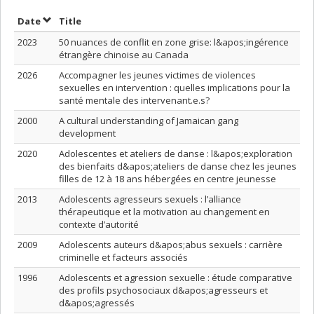
Sort by date in ascending order
Sort by title in ascending order
Date
Title
2023
50 nuances de conflit en zone grise: l&apos;ingérence
étrangère chinoise au Canada
2026
Accompagner les jeunes victimes de violences
sexuelles en intervention : quelles implications pour la
santé mentale des intervenant.e.s?
2000
A cultural understanding of Jamaican gang
development
2020
Adolescentes et ateliers de danse : l&apos;exploration
des bienfaits d&apos;ateliers de danse chez les jeunes
filles de 12 à 18 ans hébergées en centre jeunesse
2013
Adolescents agresseurs sexuels : l’alliance
thérapeutique et la motivation au changement en
contexte d’autorité
2009
Adolescents auteurs d&apos;abus sexuels : carrière
criminelle et facteurs associés
1996
Adolescents et agression sexuelle : étude comparative
des profils psychosociaux d&apos;agresseurs et
d&apos;agressés