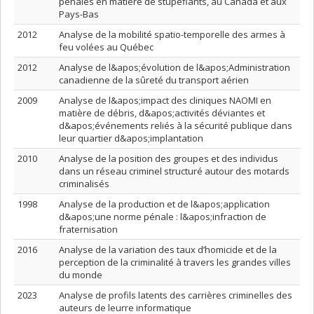
pénales en matière de stupéfiants, au Canada et aux
Pays-Bas
2012
Analyse de la mobilité spatio-temporelle des armes à
feu volées au Québec
2012
Analyse de l&apos;évolution de l&apos;Administration
canadienne de la sûreté du transport aérien
2009
Analyse de l&apos;impact des cliniques NAOMI en
matière de débris, d&apos;activités déviantes et
d&apos;événements reliés à la sécurité publique dans
leur quartier d&apos;implantation
2010
Analyse de la position des groupes et des individus
dans un réseau criminel structuré autour des motards
criminalisés
1998
Analyse de la production et de l&apos;application
d&apos;une norme pénale : l&apos;infraction de
fraternisation
2016
Analyse de la variation des taux d’homicide et de la
perception de la criminalité à travers les grandes villes
du monde
2023
Analyse de profils latents des carrières criminelles des
auteurs de leurre informatique