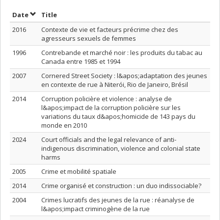
Sort by date in ascending order
Sort by title in ascending order
Date
Title
2016
Contexte de vie et facteurs précrime chez des
agresseurs sexuels de femmes
1996
Contrebande et marché noir : les produits du tabac au
Canada entre 1985 et 1994
2007
Cornered Street Society : l&apos;adaptation des jeunes
en contexte de rue à Niterói, Rio de Janeiro, Brésil
2014
Corruption policière et violence : analyse de
l&apos;impact de la corruption policière sur les
variations du taux d&apos;homicide de 143 pays du
monde en 2010
2024
Court officials and the legal relevance of anti-
indigenous discrimination, violence and colonial state
harms
2005
Crime et mobilité spatiale
2014
Crime organisé et construction : un duo indissociable?
2004
Crimes lucratifs des jeunes de la rue : réanalyse de
l&apos;impact criminogène de la rue