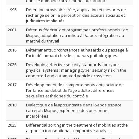
dans le domaine correctionnel au Canada
1996
Détention provisoire : rôle, application et mesures de
rechange selon la perception des acteurs sociaux et
judiciaires impliqués
2001
Détenus fédéraux et programmes professionnels : de
l&apos;adaptation au milieu à l&apos;intégration au
marché du travail
2016
Déterminants, circonstances et hasards du passage à
l’acte délinquant chez les joueurs pathologiques
2026
Developing effective security standards for cyber-
physical systems : managing cyber security risk in the
connected and automated vehicle ecosystem
2017
Développement des comportements antisociaux de
l’enfance au début de l’âge adulte : différences
sexuelles et théories du contrôle
2018
Dialectique de l&apos;intimité dans l&apos;espace
carcéral : l&apos;expérience des personnes
incarcérées
2025
Differential sorting in the treatment of mobilities at the
airport : a transnational comparative analysis