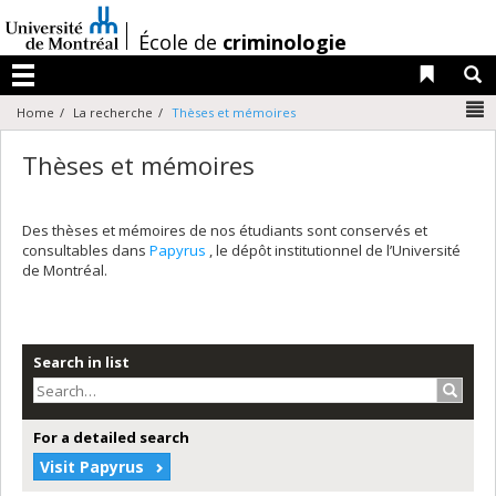
Passer
au
/
École de
criminologie
contenu
Liens 
R
Menu
N
Home
La recherche
Thèses et mémoires
Thèses et mémoires
Des thèses et mémoires de nos étudiants sont conservés et
consultables dans
Papyrus
, le dépôt institutionnel de l’Université
de Montréal.
Search in list
Search
For a detailed search
Visit Papyrus