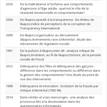
2016
De la maltraitance à l’enfance aux comportements
d’agression à l’âge adulte : quel est le rôle de la
réactivité émotionnelle et comportementale?
2004
De l&apos;opacité à la transparence : les limites de
l&apos;indice de perceptions de la corruption de
Transparency International
2009
De l&apos;organisation au déroulement
d&apos;événements rave à Montréal : étude des
mécanismes de régulation sociale
1991
De la pulsion à l&apos;inter-dit : analyse critique de
l&apos;évolution, au fil de l&apos;histoire, de la pensée
sociale de Freud
2012
Délinquance des filles et délinquance des garçons :
différence dans les comportements ou différence dans
la gestion des comportements? Une étude du point de
vue des intervenants
1998
Délinquance et innovation : évolution de la fraude par
chèque à Montréal (1992-96)
2014
Demi-vérités et vrais mensonges : une analyse des
processus liés à la dissimulation dans les
questionnaires informatisés