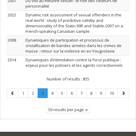
2001
Du viol au meurtre sexuel : le rôle des facteurs de
personnalité
2022
Dynamic risk assessment of sexual offenders in the
real world : study of predictive validity and
dimensionality of the Static-99R and Stable-2007 on a
French-speaking Canadian sample
2008
Dynamiques de participation et processus de
cristallisation de bandes armées dans les crimes de
masse : retour sur la violence en ex-Yougoslavie
2014
Dynamiques d’intimidation contre la force publique :
enjeux pour les policiers et les agents correctionnels
Number of results :
855
Previous
Page
Page
Page
.
Page
Page
Page
Page
Page
Page
Page
Next
1
2
3
4
5
6
7
8
9
10
page
Current
page
page.
50 results per page