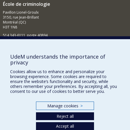
École de criminologie
Pavillon Lionel-Groulx
3150, rue Jean-Brillant
Montréal (QC)
H3T 1N8
514 343-6111, poste 40894
Nouvelles et événements
Comment soutenir l'École?
UdeM understands the importance of
privacy
BESOIN D'AIDE?
Cookies allow us to enhance and personalize your
Plan du site
browsing experience. Some cookies are required to
Signaler une erreur
ensure the website’s functionality and security, while
others remember your preferences. By accepting all, you
Accessibilité
consent to our use of cookies to better serve you.
FACULTÉ DES ARTS ET DES SCIENCES
Manage cookies
>
Nos départements et écoles
Reject all
Nos centres d'études
Nos programmes et cours
Accept all