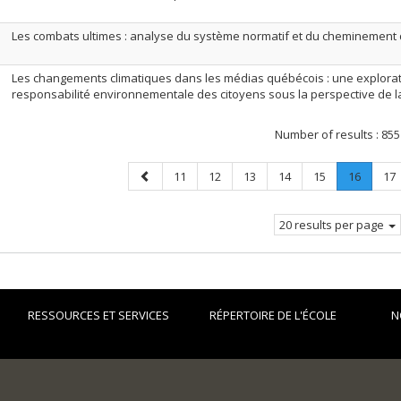
Les combats ultimes : analyse du système normatif et du cheminement
Les changements climatiques dans les médias québécois : une explorat
responsabilité environnementale des citoyens sous la perspective de la
Number of results :
855
Previous
Page
Page
Page
Page
Page
Page
.
Pa
11
12
13
14
15
16
17
page
Current
page.
20 results per page
RESSOURCES ET SERVICES
RÉPERTOIRE DE L'ÉCOLE
N