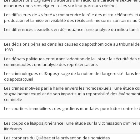
Les distorsions cognitives d’auteurs d’infractions à caractère sexuel e
mineures nous renseignent-elles sur leur parcours criminel
Les diffuseurs de « vérité » : comprendre le rôle des micro-célébrités et 
production et la mise en visibilité des récits anti-mesures sanitaires au
Les différences sexuelles en délinquance : une analyse du milieu famili
Les décisions pénales dans les causes d&apos;homicide au tribunal de
1989
Les débats politiques entourant l’adoption de la Loi sur la sécurité des 
communautés : une analyse des représentations
Les criminologues et l&apos;usage de la notion de dangerosité dans le
d&apos;accueil
Les crimes motivés par la haine envers les homosexuels : une étude 
stigma homosexuel et de son impact sur la reportabilité des événements
criminelle
Les courtiers immobiliers : des gardiens mandatés pour lutter contre le
Les coups de l&apos;itinérance : une étude sur la victimisation criminel
itinérants
Les coroners du Québec et la prévention des homicides