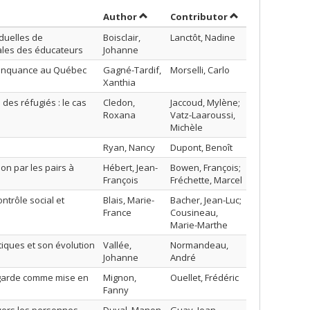
Sort by author in descending order
by contributor i
Author
Contributor
iduelles de
Boisclair,
Lanctôt, Nadine
ales des éducateurs
Johanne
élinquance au Québec
Gagné-Tardif,
Morselli, Carlo
Xanthia
des réfugiés : le cas
Cledon,
Jaccoud, Mylène;
Roxana
Vatz-Laaroussi,
Michèle
Ryan, Nancy
Dupont, Benoît
on par les pairs à
Hébert, Jean-
Bowen, François;
François
Fréchette, Marcel
ntrôle social et
Blais, Marie-
Bacher, Jean-Luc;
France
Cousineau,
Marie-Marthe
tiques et son évolution
Vallée,
Normandeau,
Johanne
André
s garde comme mise en
Mignon,
Ouellet, Frédéric
Fanny