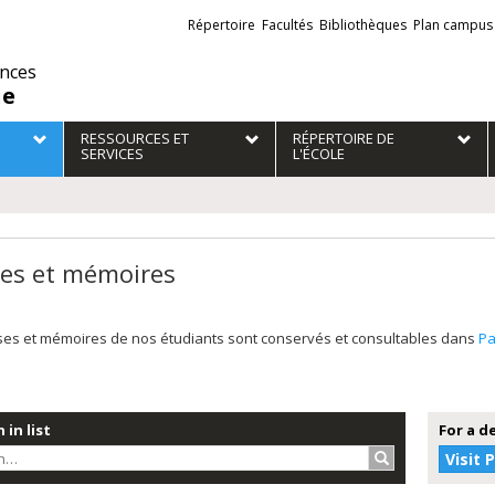
Liens
Répertoire
Facultés
Bibliothèques
Plan campus
externes
ences
ie
RESSOURCES ET
RÉPERTOIRE DE
SERVICES
L'ÉCOLE
es et mémoires
ses et mémoires de nos étudiants sont conservés et consultables dans
P
 in list
For a d
Search…
Visit 