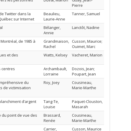
nvers les personnes
Duval, Manon
Guay, Jean-
Pierre
de Twitter dans la
Beaulieu,
Tanner, Samuel
 Québec sur Internet
Laurie-Anne
al
Bélanger,
Lanctôt, Nadine
Annie
 Montréal, de 1985 à
Grandmaison,
Cusson, Maurice;
Rachel
Ouimet, Marc
rues et des
Watts, Kelsey
Vacheret, Marion
s centres
Archambault,
Dozois, Jean;
Lorraine
Poupart, Jean
compréhensive du
Roy, Joey
Cousineau,
 de victimisation
Marie-Marthe
 blanchiment d’argent
Tang-Te,
Paquet-Clouston,
Louise
Masarah
le du point de vue des
Brassard,
Cousineau,
Renée
Marie-Marthe
Carrier,
Cusson, Maurice