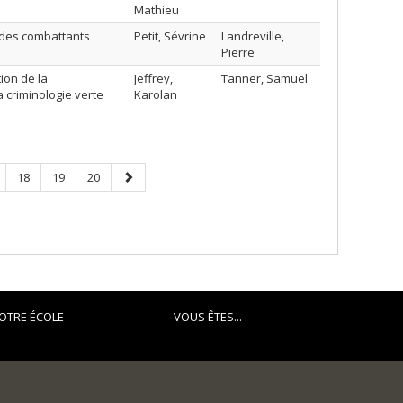
Mathieu
 des combattants
Petit, Sévrine
Landreville,
Pierre
ion de la
Jeffrey,
Tanner, Samuel
 criminologie verte
Karolan
ge
Page
Page
Page
Next
18
19
20
page
OTRE ÉCOLE
VOUS ÊTES...