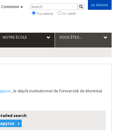
Je donne
Rechercher
Connexion
Search
This website
All UdeM
NOTRE ÉCOLE
VOUS ÊTES...
apyrus
, le dépôt institutionnel de l’Université de Montréal.
etailed search
Papyrus