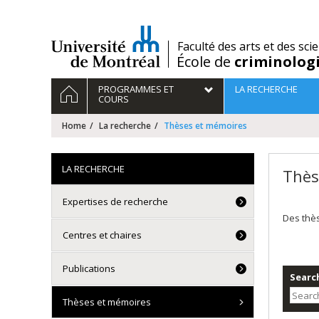
Passer
au
contenu
/
Faculté des arts et des sci
École de
criminolog
Navigation
HOME
PROGRAMMES ET
LA RECHERCHE
principale
COURS
Home
La recherche
Thèses et mémoires
LA RECHERCHE
Thès
Expertises de recherche
Des thè
Centres et chaires
Publications
Search
Thèses et mémoires