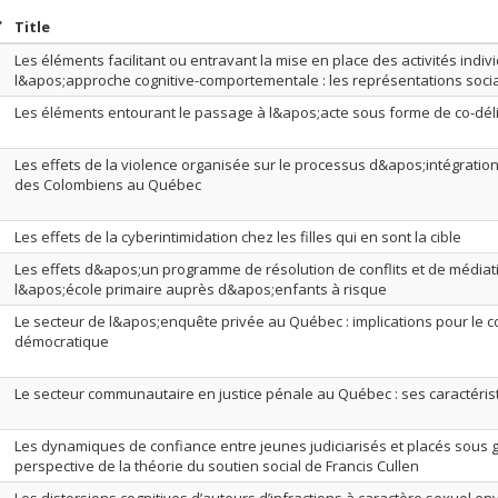
ort by date in descending order
Sort by title in descending order
Title
Les éléments facilitant ou entravant la mise en place des activités indiv
l&apos;approche cognitive-comportementale : les représentations soci
Les éléments entourant le passage à l&apos;acte sous forme de co-d
Les effets de la violence organisée sur le processus d&apos;intégration 
des Colombiens au Québec
Les effets de la cyberintimidation chez les filles qui en sont la cible
Les effets d&apos;un programme de résolution de conflits et de médiati
l&apos;école primaire auprès d&apos;enfants à risque
Le secteur de l&apos;enquête privée au Québec : implications pour le co
démocratique
Le secteur communautaire en justice pénale au Québec : ses caractéris
Les dynamiques de confiance entre jeunes judiciarisés et placés sou
perspective de la théorie du soutien social de Francis Cullen