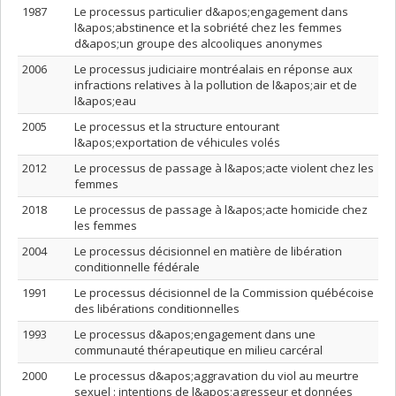
1987
Le processus particulier d&apos;engagement dans
l&apos;abstinence et la sobriété chez les femmes
d&apos;un groupe des alcooliques anonymes
2006
Le processus judiciaire montréalais en réponse aux
infractions relatives à la pollution de l&apos;air et de
l&apos;eau
2005
Le processus et la structure entourant
l&apos;exportation de véhicules volés
2012
Le processus de passage à l&apos;acte violent chez les
femmes
2018
Le processus de passage à l&apos;acte homicide chez
les femmes
2004
Le processus décisionnel en matière de libération
conditionnelle fédérale
1991
Le processus décisionnel de la Commission québécoise
des libérations conditionnelles
1993
Le processus d&apos;engagement dans une
communauté thérapeutique en milieu carcéral
2000
Le processus d&apos;aggravation du viol au meurtre
sexuel : intentions de l&apos;agresseur et données