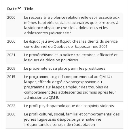
Sort by date in descending order
Sort by title in descending order
Date
Title
2006
Le recours à la violence relationnelle est-il associé aux
mêmes habiletés sociales lacunaires que le recours à
la violence physique chez les adolescents et les
adolescentes judiciarisée?
2006
Le &quot; jeu avoué &quot; chez les clients du service
correctionnel du Québec de l&apos;année 2001
2021
Le proxénétisme et la police : trajectoires, efficacité et
logiques de décision policières
2009
Le proxénète et sa place parmi les prostituées
2015
Le programme cognitif-comportemental au CJM-IU :
l&apos;effet du degré d&apos;exposition au
programme sur l&apos;ampleur des troubles de
comportement des adolescentes six mois après leur
admission au CJM-IU
2022
Le profil psychopathologique des conjoints violents
2000
Le profil culturel, social, familial et comportemental des
jeunes fugueuses d&apos;origine haïtienne
fréquentant les centres de réadaptation