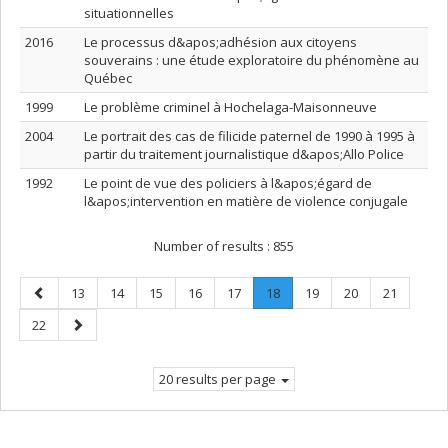
situationnelles
2016
Le processus d&apos;adhésion aux citoyens
souverains : une étude exploratoire du phénomène au
Québec
1999
Le problème criminel à Hochelaga-Maisonneuve
2004
Le portrait des cas de filicide paternel de 1990 à 1995 à
partir du traitement journalistique d&apos;Allo Police
1992
Le point de vue des policiers à l&apos;égard de
l&apos;intervention en matière de violence conjugale
Number of results :
855
Previous
Page
Page
Page
Page
Page
Page
.
Page
Page
Page
13
14
15
16
17
18
19
20
21
page
Current
Page
Next
22
page.
page
20 results per page