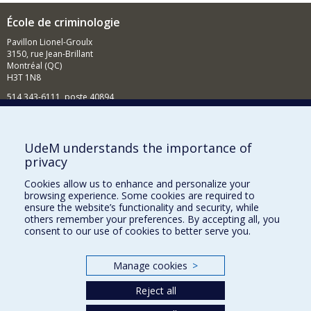
École de criminologie
Pavillon Lionel-Groulx
3150, rue Jean-Brillant
Montréal (QC)
H3T 1N8
514 343-6111, poste 40894
Nouvelles et événements
Comment soutenir l'École?
UdeM understands the importance of
privacy
BESOIN D'AIDE?
Cookies allow us to enhance and personalize your
Plan du site
browsing experience. Some cookies are required to
Signaler une erreur
ensure the website’s functionality and security, while
others remember your preferences. By accepting all, you
Accessibilité
consent to our use of cookies to better serve you.
FACULTÉ DES ARTS ET DES SCIENCES
Manage cookies
>
Nos départements et écoles
Reject all
Nos centres d'études