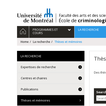
Passer
au
contenu
/
Faculté des arts et des sci
École de
criminolog
Navigation
HOME
PROGRAMMES ET
LA RECHERCHE
principale
COURS
Home
La recherche
Thèses et mémoires
LA RECHERCHE
Thès
Expertises de recherche
Des thè
Centres et chaires
Publications
Search
Thèses et mémoires