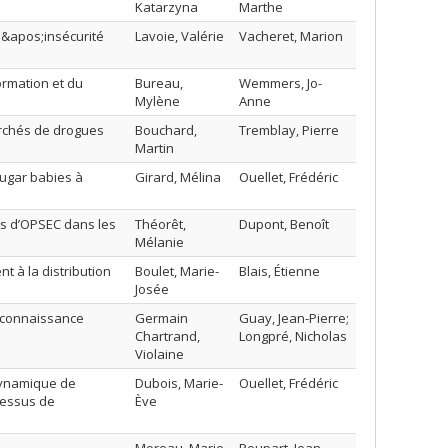
Katarzyna
Marthe
 l&apos;insécurité
Lavoie, Valérie
Vacheret, Marion
ormation et du
Bureau,
Wemmers, Jo-
Mylène
Anne
archés de drogues
Bouchard,
Tremblay, Pierre
Martin
sugar babies à
Girard, Mélina
Ouellet, Frédéric
ues d’OPSEC dans les
Théorêt,
Dupont, Benoît
Mélanie
nt à la distribution
Boulet, Marie-
Blais, Étienne
Josée
reconnaissance
Germain
Guay, Jean-Pierre;
Chartrand,
Longpré, Nicholas
Violaine
 dynamique de
Dubois, Marie-
Ouellet, Frédéric
cessus de
Ève