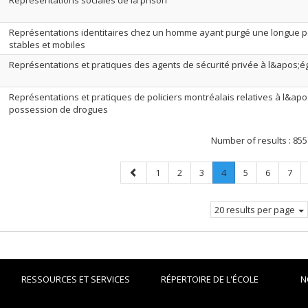
Représentations sociales de la prison
Représentations identitaires chez un homme ayant purgé une longue pe
stables et mobiles
Représentations et pratiques des agents de sécurité privée à l&apos;ég
Représentations et pratiques de policiers montréalais relatives à l&apo
possession de drogues
Number of results :
855
Previous
Page
Page
Page
Page
.
Page
Page
Page
1
2
3
4
5
6
7
page
Current
page.
20 results per page
RESSOURCES ET SERVICES
RÉPERTOIRE DE L'ÉCOLE
N