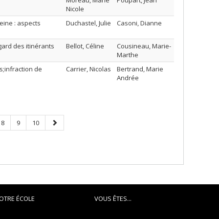
Moreau, Marie
Poupart, Jean
Nicole
ine : aspects
Duchastel, Julie
Casoni, Dianne
ard des itinérants
Bellot, Céline
Cousineau, Marie-
Marthe
s;infraction de
Carrier, Nicolas
Bertrand, Marie
Andrée
Page
Page
Page
Next
8
9
10
page
OTRE ÉCOLE
VOUS ÊTES...