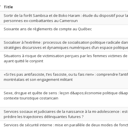
ort by date in descending order
Sort by title in descending order
Title
Sortir de la forêt Sambisa et de Boko Haram : étude du dispositif pour l
personnes ex-combattantes au Cameroun
Soixante ans de règlements de compte au Québec
Socialiser à l’extrême : processus de socialisation politique radicale dans 
stratégies discursives et dynamiques numériques d’un espace politique
Situations à risque de victimisation perçues par les femmes victimes de
ayant quitté le conjoint
«Si t’es pas antifasciste, t’es fasciste, ou tu fais rien» : comprendre l’an
montréalais et son engagement militant
Sexe, drogue et quête de sens : leçon d&apos;économie politique d&apo
contexte touristique costaricain
Services sociaux et judiciaires de la naissance à la mi-adolescence : est-
prédire les trajectoires délinquantes futures ?
Services de sécurité interne : mise en parallèle de deux modes de fon