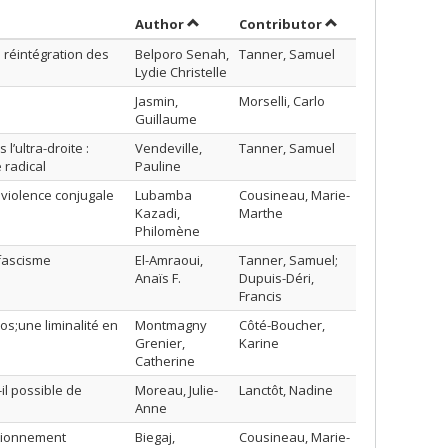
Sort by author in descending order
by contributor in
Author
Contributor
a réintégration des
Belporo Senah,
Tanner, Samuel
Lydie Christelle
Jasmin,
Morselli, Carlo
Guillaume
l’ultra-droite :
Vendeville,
Tanner, Samuel
 radical
Pauline
 violence conjugale
Lubamba
Cousineau, Marie-
Kazadi,
Marthe
Philomène
tifascisme
El-Amraoui,
Tanner, Samuel;
Anaïs F.
Dupuis-Déri,
Francis
s;une liminalité en
Montmagny
Côté-Boucher,
Grenier,
Karine
Catherine
il possible de
Moreau, Julie-
Lanctôt, Nadine
Anne
ctionnement
Biegaj,
Cousineau, Marie-