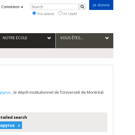
Je donne
Rechercher
Connexion
Search
This website
All UdeM
NOTRE ÉCOLE
VOUS ÊTES...
apyrus
, le dépôt institutionnel de l’Université de Montréal.
etailed search
Papyrus