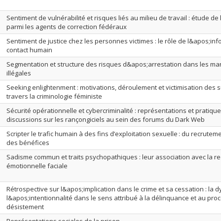
Sentiment de vulnérabilité et risques liés au milieu de travail : étude de
parmi les agents de correction fédéraux
Sentiment de justice chez les personnes victimes : le rôle de l&apos;inf
contact humain
Segmentation et structure des risques d&apos;arrestation dans les m
illégales
Seeking enlightenment : motivations, déroulement et victimisation des 
travers la criminologie féministe
Sécurité opérationnelle et cybercriminalité : représentations et pratiq
discussions sur les rançongiciels au sein des forums du Dark Web
Scripter le trafic humain à des fins d’exploitation sexuelle : du recruteme
des bénéfices
Sadisme commun et traits psychopathiques : leur association avec la 
émotionnelle faciale
Rétrospective sur l&apos;implication dans le crime et sa cessation : la
l&apos;intentionnalité dans le sens attribué à la délinquance et au pro
désistement