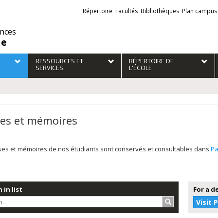
Liens
Répertoire
Facultés
Bibliothèques
Plan campus
externes
ences
ie
RESSOURCES ET
RÉPERTOIRE DE
SERVICES
L'ÉCOLE
es et mémoires
ses et mémoires de nos étudiants sont conservés et consultables dans
P
 in list
For a d
Search…
Visit 