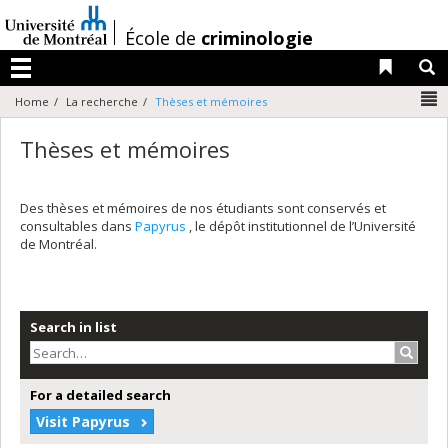
Passer
au
/
École de
criminologie
contenu
Liens 
R
Menu
N
Home
La recherche
Thèses et mémoires
Thèses et mémoires
Des thèses et mémoires de nos étudiants sont conservés et
consultables dans
Papyrus
, le dépôt institutionnel de l’Université
de Montréal.
Search in list
Search
For a detailed search
Visit Papyrus