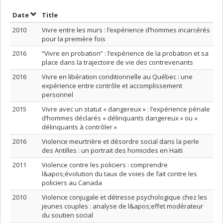
Sort by date in descending order
Sort by title in descending order
Date
Title
2010
Vivre entre les murs : l’expérience d’hommes incarcérés
pour la première fois
2016
“Vivre en probation” : l’expérience de la probation et sa
place dans la trajectoire de vie des contrevenants
2016
Vivre en libération conditionnelle au Québec : une
expérience entre contrôle et accomplissement
personnel
2015
Vivre avec un statut « dangereux » : l’expérience pénale
d’hommes déclarés « délinquants dangereux » ou «
délinquants à contrôler »
2016
Violence meurtrière et désordre social dans la perle
des Antilles : un portrait des homicides en Haïti
2011
Violence contre les policiers : comprendre
l&apos;évolution du taux de voies de fait contre les
policiers au Canada
2010
Violence conjugale et détresse psychologique chez les
jeunes couples : analyse de l&apos;effet modérateur
du soutien social