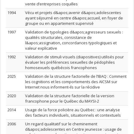
vente d’entreprises coquilles
1994
Vécu et projets d&apos;avenir d&apos;adolescentes
ayant séjourné en centre d&apos;accueil, en foyer de
groupe ou en appartement supervisé
1997
Validation de typologies d&apos;agresseurs sexuels :
qualités structurales, consistance de
l&apos;assignation, concordances typologiques et
valeur explicative
1992
Validation de stimuli visuels (diapositives) utilisés pour
évaluer les préférences sexuelles de pédophiles
homosexuels québécois francophones
2025
Validation de la structure factorielle de l’IBAQ : Comment
les cognitions et les comportements des AICSM sur
Internet nous informent-ils sur la récidive
2020
Validation de la structure factorielle de la version
francophone pour le Québec du MAYSI-2
2014
Usage de la force policière au Québec : une analyse
des facteurs individuels, situationnels et contextuels
2006
Un regard qualitatif sur le cheminement
d&apos;adolescentes en Centre jeunesse : usage de