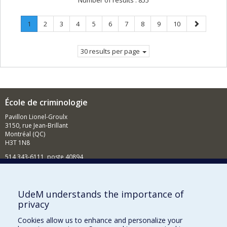
Number of results :
855
Page
.
Page
Page
Page
Page
Page
Page
Page
Page
Page
Next
1
2
3
4
5
6
7
8
9
10
Current
page
page.
30 results per page
École de criminologie
Pavillon Lionel-Groulx
3150, rue Jean-Brillant
Montréal (QC)
H3T 1N8
514 343-6111, poste 40894
Nouvelles et événements
Comment soutenir l'École?
UdeM understands the importance of
privacy
BESOIN D'AIDE?
Cookies allow us to enhance and personalize your
Plan du site