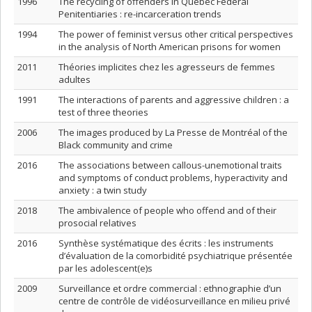
1996
The recycling of offenders in Quebec Federal
Penitentiaries : re-incarceration trends
1994
The power of feminist versus other critical perspectives
in the analysis of North American prisons for women
2011
Théories implicites chez les agresseurs de femmes
adultes
1991
The interactions of parents and aggressive children : a
test of three theories
2006
The images produced by La Presse de Montréal of the
Black community and crime
2016
The associations between callous-unemotional traits
and symptoms of conduct problems, hyperactivity and
anxiety : a twin study
2018
The ambivalence of people who offend and of their
prosocial relatives
2016
Synthèse systématique des écrits : les instruments
d’évaluation de la comorbidité psychiatrique présentée
par les adolescent(e)s
2009
Surveillance et ordre commercial : ethnographie d’un
centre de contrôle de vidéosurveillance en milieu privé