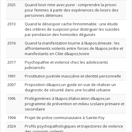
2025
Quand loisir rime avec punir : comprendre la prison
pour femmes à partir des expériences de loisirs des
personnes détenues
2013
Quand le désespoir cache l’innommable : une étude
des critères de suspicion pour distinguer les suicides
par pendaison des homicides déguisés
2016
Quand la manifestation tourne à l&apos;émeute : les
affrontements violents entre forces de l&apos;ordre et
manifestants en Côte d&apos;Ivoire
2017
Psychopathie et violence chez les adolescents
judiciarisés
1991
Prostitution juvénile masculine et identité personnelle
2007
Proposition d&apos;un guide en vue de réaliser un
diagnostic de sécurité dans une localité urbaine
1995
Prolégomènes à l&apos;élaboration d&apos;un
programme de prévention en milieu scolaire primaire et
secondaire
1994
Projet de police communautaire à Sainte-Foy
2024
Profils psychopathologiques et trajectoires de violence
des conjoints violents