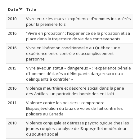
Sort by date in descending order
Sort by title in descending order
Date
Title
2010
Vivre entre les murs : l’expérience d’hommes incarcérés
pour la première fois
2016
“Vivre en probation” : l’expérience de la probation et sa
place dans la trajectoire de vie des contrevenants
2016
Vivre en libération conditionnelle au Québec : une
expérience entre contrôle et accomplissement
personnel
2015
Vivre avec un statut « dangereux » : l’expérience pénale
d’hommes déclarés « délinquants dangereux » ou «
délinquants à contrôler »
2016
Violence meurtrière et désordre social dans la perle
des Antilles : un portrait des homicides en Haïti
2011
Violence contre les policiers : comprendre
l&apos;évolution du taux de voies de fait contre les
policiers au Canada
2010
Violence conjugale et détresse psychologique chez les
jeunes couples : analyse de l&apos;effet modérateur
du soutien social