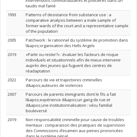
interventions communautaires et policières dans un
taudis mal famé
1993
Patterns of desistance from substance use : a
comparative analysis between a male sample of
former wards of the court and a representative sample
of the population
2005
Patchwork : le rationnel du système de promotion dans
l&apos;organisation des Hells Angels
2019
«Partir ou rester?» : évaluer les facteurs de risque
individuels et situationnels afin de mieux intervenir
auprès des jeunes qui fuguent des centres de
réadaptation
2022
Parcours de vie et trajectoires criminelles
d&apos;auteures de violences
2007
Parcours de parents immigrants dont le fils a fait
l&apos;expérience d&apos;un gang de rue et
d&apos;une institutionnalisation : vécu familial
bouleversé
2019
Non responsabilité criminelle pour cause de troubles
mentaux : comparaison des pratiques de supervision
des Commissions d’examen aux peines prononcées
dans le système pénal