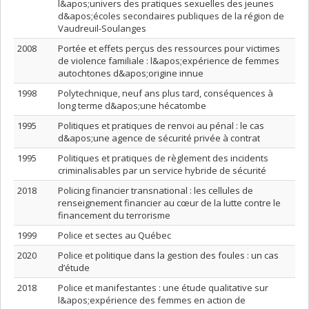
l&apos;univers des pratiques sexuelles des jeunes
d&apos;écoles secondaires publiques de la région de
Vaudreuil-Soulanges
2008
Portée et effets perçus des ressources pour victimes
de violence familiale : l&apos;expérience de femmes
autochtones d&apos;origine innue
1998
Polytechnique, neuf ans plus tard, conséquences à
long terme d&apos;une hécatombe
1995
Politiques et pratiques de renvoi au pénal : le cas
d&apos;une agence de sécurité privée à contrat
1995
Politiques et pratiques de règlement des incidents
criminalisables par un service hybride de sécurité
2018
Policing financier transnational : les cellules de
renseignement financier au cœur de la lutte contre le
financement du terrorisme
1999
Police et sectes au Québec
2020
Police et politique dans la gestion des foules : un cas
d’étude
2018
Police et manifestantes : une étude qualitative sur
l&apos;expérience des femmes en action de