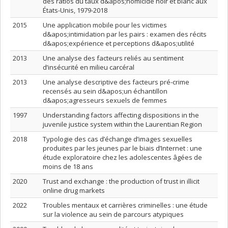
des ratios du taux d&apos;homicide noir et blanc aux
États-Unis, 1979-2018
2015
Une application mobile pour les victimes
d&apos;intimidation par les pairs : examen des récits
d&apos;expérience et perceptions d&apos;utilité
2013
Une analyse des facteurs reliés au sentiment
d’insécurité en milieu carcéral
2013
Une analyse descriptive des facteurs pré-crime
recensés au sein d&apos;un échantillon
d&apos;agresseurs sexuels de femmes
1997
Understanding factors affecting dispositions in the
juvenile justice system within the Laurentian Region
2018
Typologie des cas d’échange d’images sexuelles
produites par les jeunes par le biais d’Internet : une
étude exploratoire chez les adolescentes âgées de
moins de 18 ans
2020
Trust and exchange : the production of trust in illicit
online drug markets
2022
Troubles mentaux et carrières criminelles : une étude
sur la violence au sein de parcours atypiques