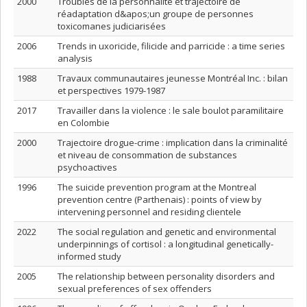
2000
Troubles de la personnalité et trajectoire de
réadaptation d&apos;un groupe de personnes
toxicomanes judiciarisées
2006
Trends in uxoricide, filicide and parricide : a time series
analysis
1988
Travaux communautaires jeunesse Montréal Inc. : bilan
et perspectives 1979-1987
2017
Travailler dans la violence : le sale boulot paramilitaire
en Colombie
2000
Trajectoire drogue-crime : implication dans la criminalité
et niveau de consommation de substances
psychoactives
1996
The suicide prevention program at the Montreal
prevention centre (Parthenais) : points of view by
intervening personnel and residing clientele
2022
The social regulation and genetic and environmental
underpinnings of cortisol : a longitudinal genetically-
informed study
2005
The relationship between personality disorders and
sexual preferences of sex offenders