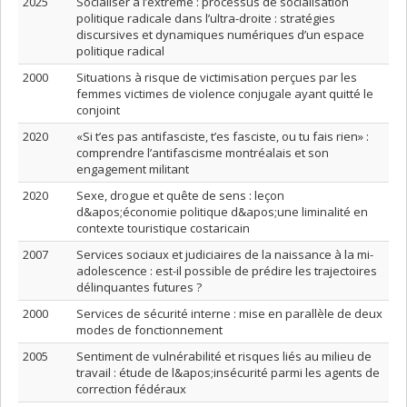
2025
Socialiser à l’extrême : processus de socialisation
politique radicale dans l’ultra-droite : stratégies
discursives et dynamiques numériques d’un espace
politique radical
2000
Situations à risque de victimisation perçues par les
femmes victimes de violence conjugale ayant quitté le
conjoint
2020
«Si t’es pas antifasciste, t’es fasciste, ou tu fais rien» :
comprendre l’antifascisme montréalais et son
engagement militant
2020
Sexe, drogue et quête de sens : leçon
d&apos;économie politique d&apos;une liminalité en
contexte touristique costaricain
2007
Services sociaux et judiciaires de la naissance à la mi-
adolescence : est-il possible de prédire les trajectoires
délinquantes futures ?
2000
Services de sécurité interne : mise en parallèle de deux
modes de fonctionnement
2005
Sentiment de vulnérabilité et risques liés au milieu de
travail : étude de l&apos;insécurité parmi les agents de
correction fédéraux