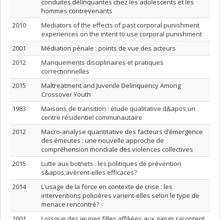
conduites délinquantes chez les adolescents et les
hommes contrevenants
2010
Mediators of the effects of past corporal punishment
experiences on the intent to use corporal punishment
2001
Médiation pénale : points de vue des acteurs
2012
Manquements disciplinaires et pratiques
correctionnelles
2015
Maltreatment and Juvenile Delinquency Among
Crossover Youth
1983
Maisons de transition : étude qualitative d&apos;un
centre résidentiel communautaire
2012
Macro-analyse quantitative des facteurs d’émergence
des émeutes : une nouvelle approche de
compréhension mondiale des violences collectives
2015
Lutte aux botnets : les politiques de prévention
s&apos;avèrent-elles efficaces?
2014
L’usage de la force en contexte de crise : les
interventions policières varient-elles selon le type de
menace rencontré?
2001
Lorsque des jeunes filles affiliées aux gangs racontent