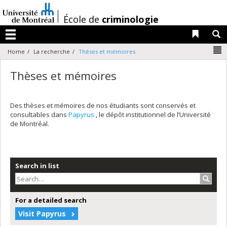
Passer
au
/
École de
criminologie
contenu
Liens 
R
Menu
N
Home
La recherche
Thèses et mémoires
Thèses et mémoires
Des thèses et mémoires de nos étudiants sont conservés et
consultables dans
Papyrus
, le dépôt institutionnel de l’Université
de Montréal.
Search in list
Search
For a detailed search
Visit Papyrus