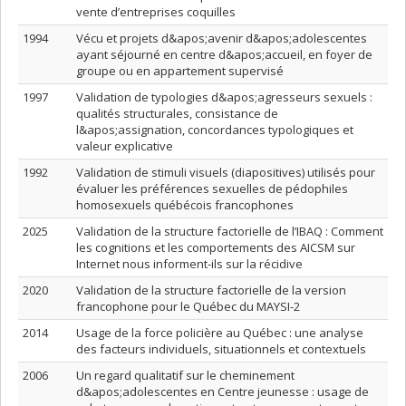
vente d’entreprises coquilles
1994
Vécu et projets d&apos;avenir d&apos;adolescentes
ayant séjourné en centre d&apos;accueil, en foyer de
groupe ou en appartement supervisé
1997
Validation de typologies d&apos;agresseurs sexuels :
qualités structurales, consistance de
l&apos;assignation, concordances typologiques et
valeur explicative
1992
Validation de stimuli visuels (diapositives) utilisés pour
évaluer les préférences sexuelles de pédophiles
homosexuels québécois francophones
2025
Validation de la structure factorielle de l’IBAQ : Comment
les cognitions et les comportements des AICSM sur
Internet nous informent-ils sur la récidive
2020
Validation de la structure factorielle de la version
francophone pour le Québec du MAYSI-2
2014
Usage de la force policière au Québec : une analyse
des facteurs individuels, situationnels et contextuels
2006
Un regard qualitatif sur le cheminement
d&apos;adolescentes en Centre jeunesse : usage de