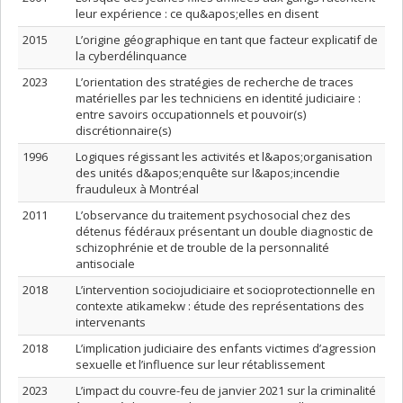
leur expérience : ce qu&apos;elles en disent
2015
L’origine géographique en tant que facteur explicatif de
la cyberdélinquance
2023
L’orientation des stratégies de recherche de traces
matérielles par les techniciens en identité judiciaire :
entre savoirs occupationnels et pouvoir(s)
discrétionnaire(s)
1996
Logiques régissant les activités et l&apos;organisation
des unités d&apos;enquête sur l&apos;incendie
frauduleux à Montréal
2011
L’observance du traitement psychosocial chez des
détenus fédéraux présentant un double diagnostic de
schizophrénie et de trouble de la personnalité
antisociale
2018
L’intervention sociojudiciaire et socioprotectionnelle en
contexte atikamekw : étude des représentations des
intervenants
2018
L’implication judiciaire des enfants victimes d’agression
sexuelle et l’influence sur leur rétablissement
2023
L’impact du couvre-feu de janvier 2021 sur la criminalité