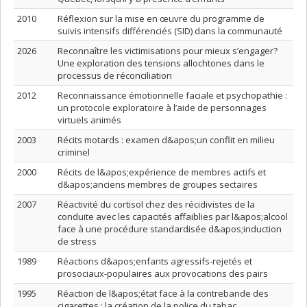
2010
Réflexion sur la mise en œuvre du programme de
suivis intensifs différenciés (SID) dans la communauté
2026
Reconnaître les victimisations pour mieux s’engager?
Une exploration des tensions allochtones dans le
processus de réconciliation
2012
Reconnaissance émotionnelle faciale et psychopathie :
un protocole exploratoire à l’aide de personnages
virtuels animés
2003
Récits motards : examen d&apos;un conflit en milieu
criminel
2000
Récits de l&apos;expérience de membres actifs et
d&apos;anciens membres de groupes sectaires
2007
Réactivité du cortisol chez des récidivistes de la
conduite avec les capacités affaiblies par l&apos;alcool
face à une procédure standardisée d&apos;induction
de stress
1989
Réactions d&apos;enfants agressifs-rejetés et
prosociaux-populaires aux provocations des pairs
1995
Réaction de l&apos;état face à la contrebande des
cigarettes : la création de la police du tabac