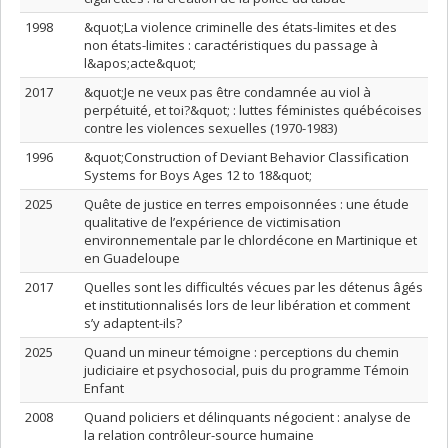
1998
&quot;La violence criminelle des états-limites et des
non états-limites : caractéristiques du passage à
l&apos;acte&quot;
2017
&quot;Je ne veux pas être condamnée au viol à
perpétuité, et toi?&quot; : luttes féministes québécoises
contre les violences sexuelles (1970-1983)
1996
&quot;Construction of Deviant Behavior Classification
Systems for Boys Ages 12 to 18&quot;
2025
Quête de justice en terres empoisonnées : une étude
qualitative de l’expérience de victimisation
environnementale par le chlordécone en Martinique et
en Guadeloupe
2017
Quelles sont les difficultés vécues par les détenus âgés
et institutionnalisés lors de leur libération et comment
s’y adaptent-ils?
2025
Quand un mineur témoigne : perceptions du chemin
judiciaire et psychosocial, puis du programme Témoin
Enfant
2008
Quand policiers et délinquants négocient : analyse de
la relation contrôleur-source humaine