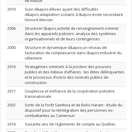
de masse
2010
Suivi d&apos;élèves ayant des difficultés
d&apos;adaptation scolaire à l&apos;école secondaire
Honoré-Mercier
2006
Structurer l&apos;activité de renseignement criminel
dans les appareils policiers: analyse des systèmes
organisationnels et de leurs contingences
2000
Structure et dynamique d&apos;un réseau de
facturation de complaisance dans l&apos;industrie du
vêtement
2016
Stratagèmes criminels à la jonction des pouvoirs
publics et des milieux d’affaires : les élites délinquantes
et le processus d’octroi des contrats publics de
construction
2011
Souplesse et méfiance de la coopération policière
transnationale
2025
Sortir de la forêt Sambisa et de Boko Haram : étude du
dispositif pour la réintégration des personnes ex-
combattantes au Cameroun
2016
Soixante ans de règlements de compte au Québec