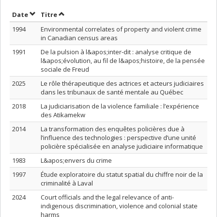
Trier par date en ordre croissant
Trier par titre en ordre croissant
Date
Titre
1994
Environmental correlates of property and violent crime
in Canadian census areas
1991
De la pulsion à l&apos;inter-dit : analyse critique de
l&apos;évolution, au fil de l&apos;histoire, de la pensée
sociale de Freud
2025
Le rôle thérapeutique des actrices et acteurs judiciaires
dans les tribunaux de santé mentale au Québec
2018
La judiciarisation de la violence familiale : l’expérience
des Atikamekw
2014
La transformation des enquêtes policières due à
l’influence des technologies : perspective d’une unité
policière spécialisée en analyse judiciaire informatique
1983
L&apos;envers du crime
1997
Étude exploratoire du statut spatial du chiffre noir de la
criminalité à Laval
2024
Court officials and the legal relevance of anti-
indigenous discrimination, violence and colonial state
harms