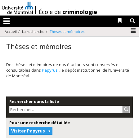
Passer
au
/
École de
criminologie
contenu
Liens 
R
Menu
N
Accueil
La recherche
Thèses et mémoires
Thèses et mémoires
Des thèses et mémoires de nos étudiants sont conservés et
consultables dans
Papyrus
, le dépôt institutionnel de l’Université
de Montréal.
Rechercher dans la liste
Recher
Pour une recherche détaillée
Visiter Papyrus