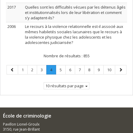
2017
Quelles sont les difficultés vécues par les détenus âgés
et institutionnalisés lors de leur libération et comment
s’y adaptent-ils?
2006
Le recours à la violence relationnelle est-il associé aux
mêmes habiletés sociales lacunaires que le recours à
la violence physique chez les adolescents et les
adolescentes judiciarisée?
Nombre de résultats :
855
Page
Page
Page
Page
Page
.
Page
Page
Page
Page
Page
Page
Page
1
2
3
4
5
6
7
8
9
10
précédente
Page
suivant
courante.
10 résultats par page
École de criminologie
Pavillon Lionel-Groulx
3150, rue Jean-Brillant