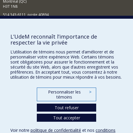
Montréal (QC)
H3T 1N8
514 343-6111, poste 40894
Nouvelles et événements
Comment soutenir l'École?
L’UdeM reconnaît l’importance de
respecter la vie privée
BESOIN D'AIDE?
L’utilisation de témoins nous permet d’améliorer et de
Plan du site
personnaliser votre expérience Web. Certains témoins
Signaler une erreur
sont obligatoires pour assurer le fonctionnement et la
sécurité du site Web, alors que d’autres enregistrent vos
Accessibilité
préférences. En acceptant tout, vous consentez à notre
utilisation de témoins pour mieux répondre à vos besoins.
FACULTÉ DES ARTS ET DES SCIENCES
Nos départements et écoles
Personnaliser les
>
témoins
Nos centres d'études
Tout refuser
Nos programmes et cours
Tout accepter
Confidentialité
Voir notre
politique de confidentialité
et nos
conditions