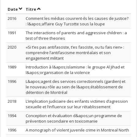
Trier par date en ordre croissant
Trier par titre en ordre croissant
Date
Titre
2016
Comment les médias couvrent-ils les causes de justice?
: l&apos;affaire Guy Turcotte sous la loupe
1991
The interactions of parents and aggressive children : a
test of three theories
2020
«Si t’es pas antifasciste, t’es fasciste, ou tu fais rien» :
comprendre l’antifascisme montréalais et son
engagement militant
1989
Introduction à l&apos;islamisme : le groupe Al Jihad et
l&apos;organisation de la violence
1996
L&apos;agent des services correctionnels (gardien) et
le nouveau rôle au sein de l&apos;établissement de
détention de Montréal
2018
L’implication judiciaire des enfants victimes d’agression
sexuelle et l’influence sur leur rétablissement
1994
Conception et évaluation d&apos;un programme de
prévention secondaire en toxicomanie
1996
A monograph of violent juvenile crime in Montreal North