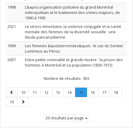
1998
L&apos;organisation policière du grand Montréal
métropolitain et le traitement des crimes majeurs, de
1990 à 1995
2021
Le stress minoritaire, la violence conjugale et la santé
mentale des femmes de la diversité sexuelle : une
étude pancanadienne
1999
Les femmes &quot;terroristes&quot; : le cas du Sentier
Lumineux au Pérou
2007
Entre petite criminalité et grande misère : la prison des
hommes à Montréal et sa population (1836-1912)
Nombre de résultats :
855
Page
Page
Page
Page
Page
Page
Page
.
Page
Page
Page
10
11
12
13
14
15
16
17
18
précédente
Page
Page
Page
19
courante.
suivante
20 résultats par page