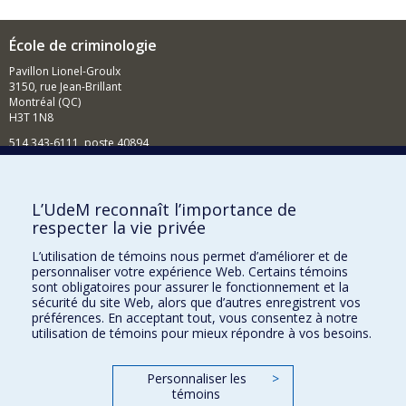
École de criminologie
Pavillon Lionel-Groulx
3150, rue Jean-Brillant
Montréal (QC)
H3T 1N8
514 343-6111, poste 40894
Nouvelles et événements
Comment soutenir l'École?
L’UdeM reconnaît l’importance de
respecter la vie privée
BESOIN D'AIDE?
L’utilisation de témoins nous permet d’améliorer et de
Plan du site
personnaliser votre expérience Web. Certains témoins
Signaler une erreur
sont obligatoires pour assurer le fonctionnement et la
sécurité du site Web, alors que d’autres enregistrent vos
Accessibilité
préférences. En acceptant tout, vous consentez à notre
utilisation de témoins pour mieux répondre à vos besoins.
FACULTÉ DES ARTS ET DES SCIENCES
Nos départements et écoles
Personnaliser les
>
témoins
Nos centres d'études