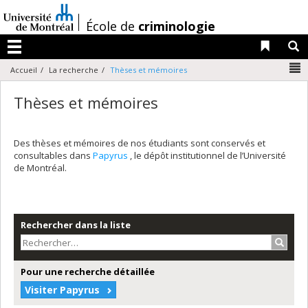
Passer
au
/
École de
criminologie
contenu
Liens 
R
Menu
N
Accueil
La recherche
Thèses et mémoires
Thèses et mémoires
Des thèses et mémoires de nos étudiants sont conservés et
consultables dans
Papyrus
, le dépôt institutionnel de l’Université
de Montréal.
Rechercher dans la liste
Recher
Pour une recherche détaillée
Visiter Papyrus