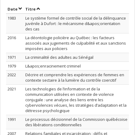
Trier par date en ordre croissant
Trier par titre en ordre croissant
Date
Titre
1983
Le système formel de contrôle social de la délinquance
juvénile à Dufort : le mécanisme d&apos;orientation
des cas
2016
La déontologie policière au Québec : les facteurs
associés aux jugements de culpabilité et aux sanctions
imposées aux policiers
1971
La criminalité des adultes au Sénégal
1979
L&apos;enracinement criminel
2022
Décrire et comprendre les expériences de femmes en
contexte sectaire à la lumière du contrôle coercitif
2021
Les technologies de l’information et de la
communication utilisées en contexte de violence
conjugale : une analyse des liens entre les
cyberviolences vécues, les stratégies d’adaptation et la
détresse psychologique
1991
Le processus décisionnel de la Commission québécoise
des libérations conditionnelles
2007
Relations familiales et incarcération : défis et