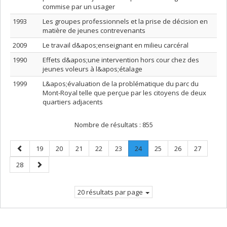
commise par un usager
1993
Les groupes professionnels et la prise de décision en
matière de jeunes contrevenants
2009
Le travail d&apos;enseignant en milieu carcéral
1990
Effets d&apos;une intervention hors cour chez des
jeunes voleurs à l&apos;étalage
1999
L&apos;évaluation de la problématique du parc du
Mont-Royal telle que perçue par les citoyens de deux
quartiers adjacents
Nombre de résultats :
855
Page
Page
Page
Page
Page
Page
Page
.
Page
Page
Page
19
20
21
22
23
24
25
26
27
précédente
Page
Page
Page
28
courante.
suivante
20 résultats par page