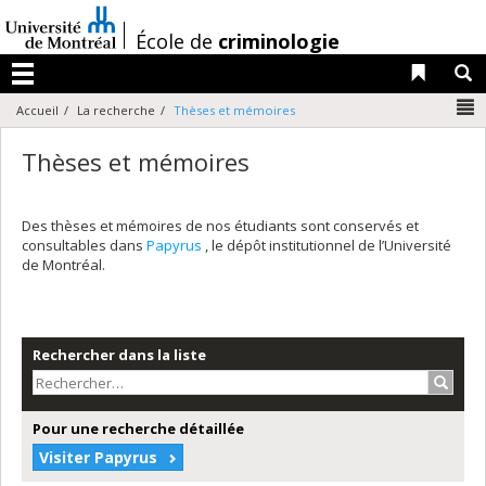
Passer
au
/
École de
criminologie
contenu
Liens 
R
Menu
N
Accueil
La recherche
Thèses et mémoires
Thèses et mémoires
Des thèses et mémoires de nos étudiants sont conservés et
consultables dans
Papyrus
, le dépôt institutionnel de l’Université
de Montréal.
Rechercher dans la liste
Recher
Pour une recherche détaillée
Visiter Papyrus