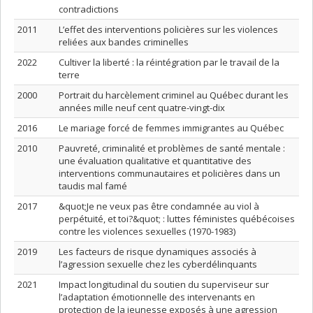
contradictions
2011
L’effet des interventions policières sur les violences
reliées aux bandes criminelles
2022
Cultiver la liberté : la réintégration par le travail de la
terre
2000
Portrait du harcèlement criminel au Québec durant les
années mille neuf cent quatre-vingt-dix
2016
Le mariage forcé de femmes immigrantes au Québec
2010
Pauvreté, criminalité et problèmes de santé mentale :
une évaluation qualitative et quantitative des
interventions communautaires et policières dans un
taudis mal famé
2017
&quot;Je ne veux pas être condamnée au viol à
perpétuité, et toi?&quot; : luttes féministes québécoises
contre les violences sexuelles (1970-1983)
2019
Les facteurs de risque dynamiques associés à
l’agression sexuelle chez les cyberdélinquants
2021
Impact longitudinal du soutien du superviseur sur
l’adaptation émotionnelle des intervenants en
protection de la jeunesse exposés à une agression