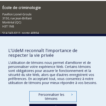
École de criminologie
Pavillon Lionel-Groulx
3150, rue Jean-Brillant
Montréal (QC)
H3T 1N8
514 343-6111, poste 40894
Nouvelles et événements
Comment soutenir l'École?
L’UdeM reconnaît l’importance de
respecter la vie privée
BESOIN D'AIDE?
L’utilisation de témoins nous permet d’améliorer et de
Plan du site
personnaliser votre expérience Web. Certains témoins
Signaler une erreur
sont obligatoires pour assurer le fonctionnement et la
sécurité du site Web, alors que d’autres enregistrent vos
Accessibilité
préférences. En acceptant tout, vous consentez à notre
utilisation de témoins pour mieux répondre à vos besoins.
FACULTÉ DES ARTS ET DES SCIENCES
Nos départements et écoles
Personnaliser les
>
témoins
Nos centres d'études