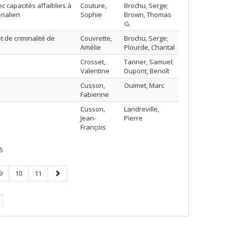
 capacités affaiblies à
Couture,
Brochu, Serge;
énalien
Sophie
Brown, Thomas
G.
 de criminalité de
Couvrette,
Brochu, Serge;
Amélie
Plourde, Chantal
Crosset,
Tanner, Samuel;
Valentine
Dupont, Benoît
Cusson,
Ouimet, Marc
Fabienne
Cusson,
Landreville,
Jean-
Pierre
François
5
Page
Page
Page
Page
9
10
11
suivante