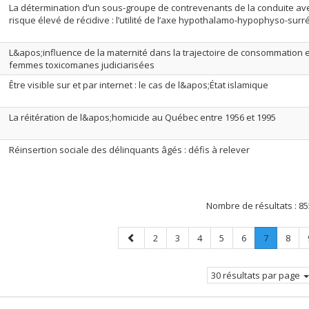
La détermination d’un sous-groupe de contrevenants de la conduite avec
risque élevé de récidive : l’utilité de l’axe hypothalamo-hypophyso-surr
L&apos;influence de la maternité dans la trajectoire de consommation et
femmes toxicomanes judiciarisées
Être visible sur et par internet : le cas de l&apos;État islamique
La réitération de l&apos;homicide au Québec entre 1956 et 1995
Réinsertion sociale des délinquants âgés : défis à relever
Nombre de résultats :
85
Page
Page
Page
Page
Page
Page
Page
.
Page
2
3
4
5
6
7
8
précédente
Page
courante.
30 résultats par page