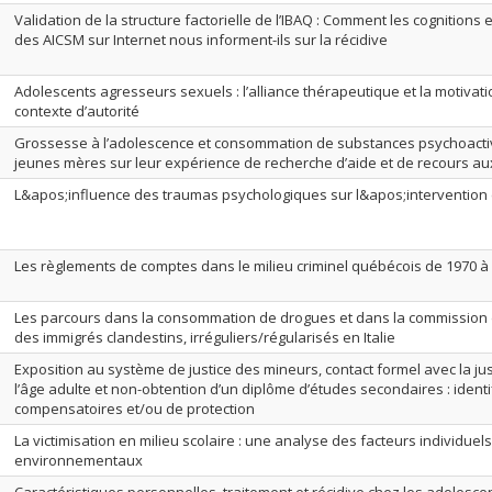
Validation de la structure factorielle de l’IBAQ : Comment les cognitions
des AICSM sur Internet nous informent-ils sur la récidive
Adolescents agresseurs sexuels : l’alliance thérapeutique et la motiva
contexte d’autorité
Grossesse à l’adolescence et consommation de substances psychoactiv
jeunes mères sur leur expérience de recherche d’aide et de recours au
L&apos;influence des traumas psychologiques sur l&apos;intervention
Les règlements de comptes dans le milieu criminel québécois de 1970 à
Les parcours dans la consommation de drogues et dans la commission 
des immigrés clandestins, irréguliers/régularisés en Italie
Exposition au système de justice des mineurs, contact formel avec la ju
l’âge adulte et non-obtention d’un diplôme d’études secondaires : identi
compensatoires et/ou de protection
La victimisation en milieu scolaire : une analyse des facteurs individuels
environnementaux