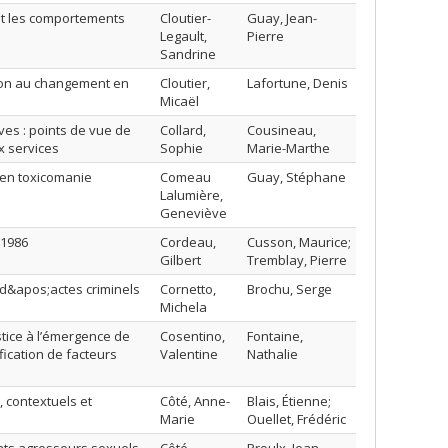
 et les comportements
Cloutier-
Guay, Jean-
Legault,
Pierre
Sandrine
tion au changement en
Cloutier,
Lafortune, Denis
Micaël
es : points de vue de
Collard,
Cousineau,
x services
Sophie
Marie-Marthe
 en toxicomanie
Comeau
Guay, Stéphane
Lalumière,
Geneviève
 1986
Cordeau,
Cusson, Maurice;
Gilbert
Tremblay, Pierre
d&apos;actes criminels
Cornetto,
Brochu, Serge
Michela
stice à l’émergence de
Cosentino,
Fontaine,
fication de facteurs
Valentine
Nathalie
, contextuels et
Côté, Anne-
Blais, Étienne;
Marie
Ouellet, Frédéric