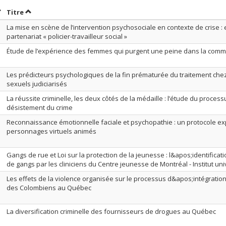
rier par date en ordre croissant
Trier par titre en ordre croissant
Titre
La mise en scène de l’intervention psychosociale en contexte de crise :
partenariat « policier-travailleur social »
Étude de l’expérience des femmes qui purgent une peine dans la co
Les prédicteurs psychologiques de la fin prématurée du traitement ch
sexuels judiciarisés
La réussite criminelle, les deux côtés de la médaille : l’étude du proces
désistement du crime
Reconnaissance émotionnelle faciale et psychopathie : un protocole exp
personnages virtuels animés
Gangs de rue et Loi sur la protection de la jeunesse : l&apos;identific
de gangs par les cliniciens du Centre jeunesse de Montréal - Institut uni
Les effets de la violence organisée sur le processus d&apos;intégration 
des Colombiens au Québec
La diversification criminelle des fournisseurs de drogues au Québec