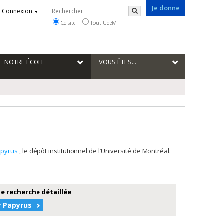
Je donne
Rechercher
Connexion
Rechercher
Ce site
Tout UdeM
NOTRE ÉCOLE
VOUS ÊTES...
apyrus
, le dépôt institutionnel de l’Université de Montréal.
e recherche détaillée
r Papyrus