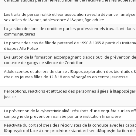
Caractéristiques personnelles, traitement et récidive chez les adolesc
Les traits de personnalité et leur association avec la déviance : analys
sexuelles de l&apos;adolescence à l&apos;âge adulte
La gestion des bris de condition par les professionnels travaillant dans 
communautaires
Le portrait des cas de filicide paternel de 1990 à 1995 à partir du traitem
d&apos;Allo Police
Évaluation de la formation accompagnant l&apos;outil de prévention de 
contexte de gangs : le silence de Cendrillon
Adolescentes et ateliers de danse : l&apos;exploration des bienfaits d
chez les jeunes filles de 12 à 18 ans hébergées en centre jeunesse
Perceptions, réactions et attitudes des personnes âgées à l&apos;égard
justice
La prévention de la cybercriminalité : résultats d’une enquête sur les ef
campagne de prévention réalisée par une institution financière
Réactivité du cortisol chez des récidivistes de la conduite avec les capac
l&apos;alcool face à une procédure standardisée d&apos;induction de 