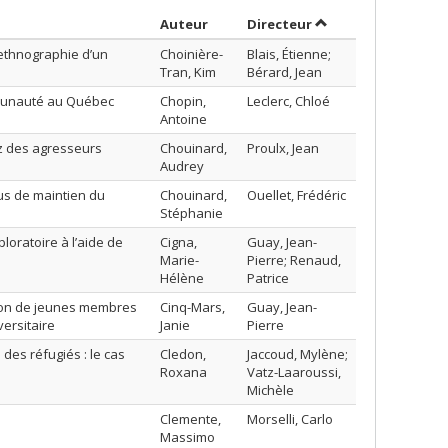
Trier par auteur en ordre croissant
par contributeur en
Auteur
Directeur
 ethnographie d’un
Choinière-
Blais, Étienne;
Tran, Kim
Bérard, Jean
mmunauté au Québec
Chopin,
Leclerc, Chloé
Antoine
ez des agresseurs
Chouinard,
Proulx, Jean
Audrey
sus de maintien du
Chouinard,
Ouellet, Frédéric
Stéphanie
loratoire à l’aide de
Cigna,
Guay, Jean-
Marie-
Pierre; Renaud,
Hélène
Patrice
ation de jeunes membres
Cinq-Mars,
Guay, Jean-
versitaire
Janie
Pierre
des réfugiés : le cas
Cledon,
Jaccoud, Mylène;
Roxana
Vatz-Laaroussi,
Michèle
Clemente,
Morselli, Carlo
Massimo