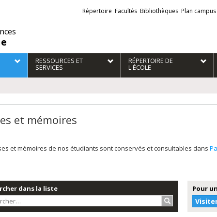
Liens
Répertoire
Facultés
Bibliothèques
Plan campus
externes
ences
ie
RESSOURCES ET
RÉPERTOIRE DE
SERVICES
L'ÉCOLE
es et mémoires
ses et mémoires de nos étudiants sont conservés et consultables dans
P
cher dans la liste
Pour un
Rechercher…
Visite