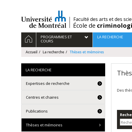
Passer
au
contenu
/
Faculté des arts et des sci
École de
criminolog
Navigation
ACCUEIL
PROGRAMMES ET
LA RECHERCHE
principale
COURS
Accueil
La recherche
Thèses et mémoires
LA RECHERCHE
Thès
Expertises de recherche
Des thè
Centres et chaires
Publications
Recher
Thèses et mémoires