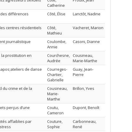
ents agresseurs sexuels
Côté,
Proulx, Jean
Catherine
e des différences
Côté, Élise
Lanctôt, Nadine
les centres résidentiels
Côté,
Vacheret, Marion
Mathieu
ent journalistique
Coulombe,
Casoni, Dianne
Annie
la prostitution en
Courchesne,
Cousineau,
Audrée
Marie-Marthe
&apos;ateliers de danse
Courreges-
Guay, Jean-
Chartier,
Pierre
Gabrielle
 du crime et de la
Cousineau,
Brillon, Yves
Marie-
Marthe
fets perçus d’une
Coutu,
Dupont, Benoît
Cameron
ités affaiblies par
Couture,
Carbonneau,
stress
Sophie
René