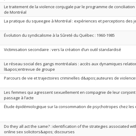
Le traitement de la violence conjugale par le programme de conciliation
de Montréal
La pratique du squeegee à Montréal : expériences et perceptions des 
Évolution du syndicalisme à la Sûreté du Québec : 1960-1985
Victimisation secondaire : vers la création d’un outil standardisé
Le réseau social des gangs montréalais : accès aux dynamiques relatio
l&apos;entrevue de groupe
Parcours de vie et trajectoires criminelles d&apos;auteures de violence
Les femmes qui agressent sexuellement en compagnie de leur conjoint : 
passage à l’acte
Étude épidémiologique sur la consommation de psychotropes chez les
Do they all act the same? : identification of the strategies associated wit
online sex solicitors&apos; discourses