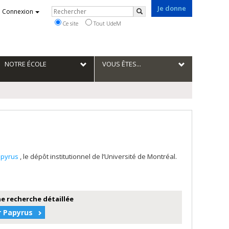
Je donne
Rechercher
Connexion
Rechercher
Ce site
Tout UdeM
NOTRE ÉCOLE
VOUS ÊTES...
apyrus
, le dépôt institutionnel de l’Université de Montréal.
e recherche détaillée
r Papyrus