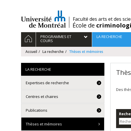
Passer
au
contenu
/
Faculté des arts et des sci
École de
criminolog
Navigation
ACCUEIL
PROGRAMMES ET
LA RECHERCHE
principale
COURS
Accueil
La recherche
Thèses et mémoires
LA RECHERCHE
Thès
Expertises de recherche
Des thè
Centres et chaires
Publications
Recher
Thèses et mémoires