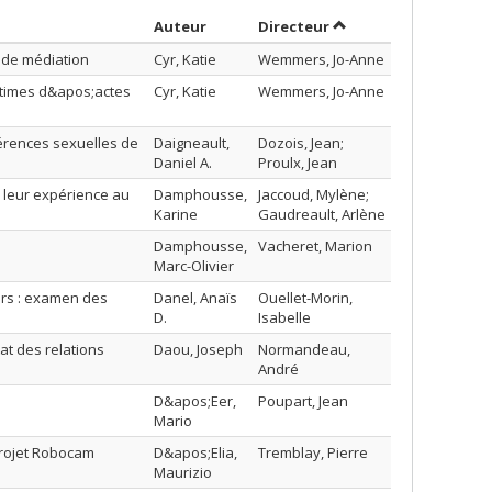
Trier par auteur en ordre croissant
par contributeur en 
Auteur
Directeur
s de médiation
Cyr, Katie
Wemmers, Jo-Anne
ctimes d&apos;actes
Cyr, Katie
Wemmers, Jo-Anne
éférences sexuelles de
Daigneault,
Dozois, Jean;
Daniel A.
Proulx, Jean
 leur expérience au
Damphousse,
Jaccoud, Mylène;
Karine
Gaudreault, Arlène
Damphousse,
Vacheret, Marion
Marc-Olivier
irs : examen des
Danel, Anaïs
Ouellet-Morin,
D.
Isabelle
at des relations
Daou, Joseph
Normandeau,
André
D&apos;Eer,
Poupart, Jean
Mario
 projet Robocam
D&apos;Elia,
Tremblay, Pierre
Maurizio