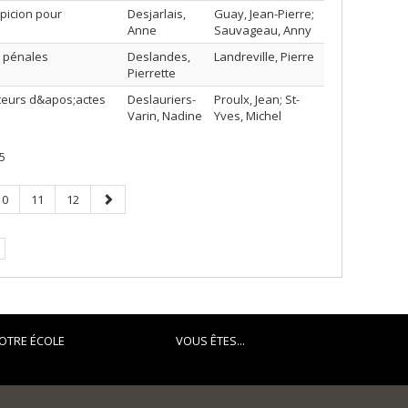
picion pour
Desjarlais,
Guay, Jean-Pierre;
Anne
Sauvageau, Anny
is pénales
Deslandes,
Landreville, Pierre
Pierrette
teurs d&apos;actes
Deslauriers-
Proulx, Jean; St-
Varin, Nadine
Yves, Michel
5
Page
Page
Page
Page
10
11
12
suivante
OTRE ÉCOLE
VOUS ÊTES...