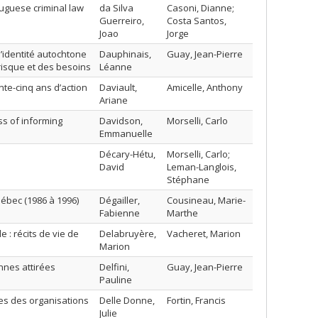
rtuguese criminal law
da Silva
Casoni, Dianne;
Guerreiro,
Costa Santos,
Joao
Jorge
l’identité autochtone
Dauphinais,
Guay, Jean-Pierre
 risque et des besoins
Léanne
nte-cinq ans d’action
Daviault,
Amicelle, Anthony
Ariane
ss of informing
Davidson,
Morselli, Carlo
Emmanuelle
Décary-Hétu,
Morselli, Carlo;
David
Leman-Langlois,
Stéphane
ébec (1986 à 1996)
Dégailler,
Cousineau, Marie-
Fabienne
Marthe
e : récits de vie de
Delabruyère,
Vacheret, Marion
Marion
nnes attirées
Delfini,
Guay, Jean-Pierre
Pauline
res des organisations
Delle Donne,
Fortin, Francis
Julie