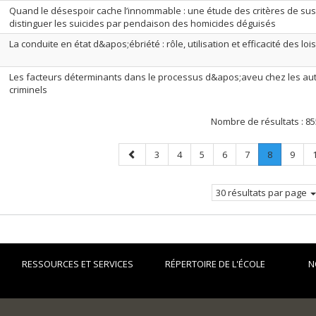
Quand le désespoir cache l’innommable : une étude des critères de sus
distinguer les suicides par pendaison des homicides déguisés
La conduite en état d&apos;ébriété : rôle, utilisation et efficacité des lo
Les facteurs déterminants dans le processus d&apos;aveu chez les au
criminels
Nombre de résultats :
85
Page
Page
Page
Page
Page
Page
Page
.
Page
3
4
5
6
7
8
9
précédente
Page
courante.
30 résultats par page
RESSOURCES ET SERVICES
RÉPERTOIRE DE L'ÉCOLE
N