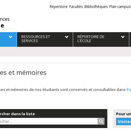
Liens
Répertoire
Facultés
Bibliothèques
Plan campus
externes
ences
ie
RESSOURCES ET
RÉPERTOIRE DE
SERVICES
L'ÉCOLE
es et mémoires
ses et mémoires de nos étudiants sont conservés et consultables dans
P
cher dans la liste
Pour un
Rechercher…
Visite