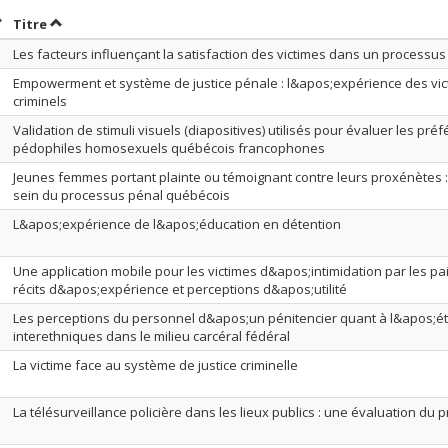
rier par date en ordre croissant
Trier par titre en ordre croissant
Titre
Les facteurs influençant la satisfaction des victimes dans un processu
Empowerment et système de justice pénale : l&apos;expérience des vi
criminels
Validation de stimuli visuels (diapositives) utilisés pour évaluer les pr
pédophiles homosexuels québécois francophones
Jeunes femmes portant plainte ou témoignant contre leurs proxénètes :
sein du processus pénal québécois
L&apos;expérience de l&apos;éducation en détention
Une application mobile pour les victimes d&apos;intimidation par les pa
récits d&apos;expérience et perceptions d&apos;utilité
Les perceptions du personnel d&apos;un pénitencier quant à l&apos;ét
interethniques dans le milieu carcéral fédéral
La victime face au système de justice criminelle
La télésurveillance policière dans les lieux publics : une évaluation du