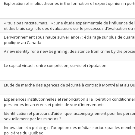
Exploration of implicit theories in the formation of expert opinion in po
« J’suis pas raciste, mais… » : une étude expérimentale de l’influence de 
et des biais cognitifs des évaluateurs sur le processus d’évaluation du
L’environnement sous haute surveillance? : éclairage sur plus de quara
publique au Canada
A new identity for a new beginning : desistance from crime by the proce
Le capital virtuel : entre compétition, survie et réputation
Étude de marché des agences de sécurité à contrat à Montréal et au Qu
Expériences institutionnelles et renonciation à la libération conditionnell
personnes incarcérées et points de vue d’intervenants
Identification et parcours d’aide : quel accompagnement pour les perso
sexuellement par les mineurs ?
Innovation et « policing » : l’adoption des médias sociaux par les memb
policières du Québec