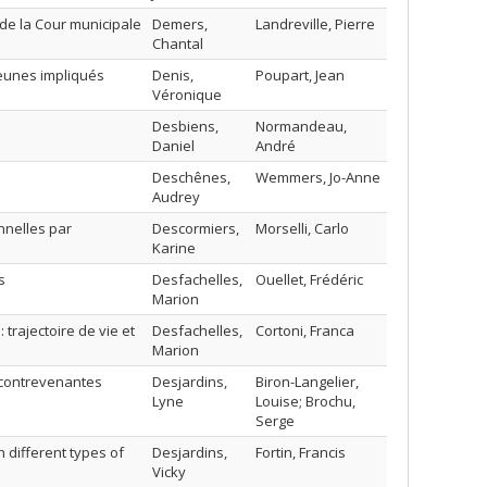
 de la Cour municipale
Demers,
Landreville, Pierre
Chantal
jeunes impliqués
Denis,
Poupart, Jean
Véronique
Desbiens,
Normandeau,
Daniel
André
Deschênes,
Wemmers, Jo-Anne
Audrey
nnelles par
Descormiers,
Morselli, Carlo
Karine
s
Desfachelles,
Ouellet, Frédéric
Marion
trajectoire de vie et
Desfachelles,
Cortoni, Franca
Marion
 contrevenantes
Desjardins,
Biron-Langelier,
Lyne
Louise; Brochu,
Serge
h different types of
Desjardins,
Fortin, Francis
Vicky