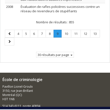
2008
Évaluation de rafles policières successives contre un
réseau de revendeurs de stupéfiants
Nombre de résultats :
855
Page
Page
Page
Page
Page
Page
Page
.
Page
Page
Page
Page
4
5
6
7
8
9
10
11
12
13
précédente
Page
Page
courante.
suivante
30 résultats par page
École de criminologie
Pavillon Lionel-Groulx
3150, rue Jean-Brillant
Montréal (QC)
H3T 1N8
514 343-6111, poste 40894