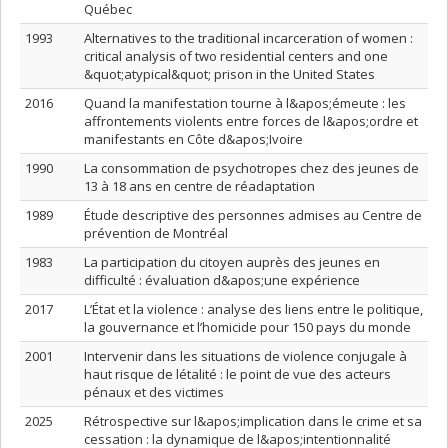
Québec
1993
Alternatives to the traditional incarceration of women :
critical analysis of two residential centers and one
&quot;atypical&quot; prison in the United States
2016
Quand la manifestation tourne à l&apos;émeute : les
affrontements violents entre forces de l&apos;ordre et
manifestants en Côte d&apos;Ivoire
1990
La consommation de psychotropes chez des jeunes de
13 à 18 ans en centre de réadaptation
1989
Étude descriptive des personnes admises au Centre de
prévention de Montréal
1983
La participation du citoyen auprès des jeunes en
difficulté : évaluation d&apos;une expérience
2017
L’État et la violence : analyse des liens entre le politique,
la gouvernance et l’homicide pour 150 pays du monde
2001
Intervenir dans les situations de violence conjugale à
haut risque de létalité : le point de vue des acteurs
pénaux et des victimes
2025
Rétrospective sur l&apos;implication dans le crime et sa
cessation : la dynamique de l&apos;intentionnalité