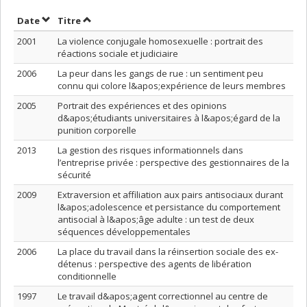
Trier par date en ordre croissant
Trier par titre en ordre croissant
Date
Titre
2001
La violence conjugale homosexuelle : portrait des
réactions sociale et judiciaire
2006
La peur dans les gangs de rue : un sentiment peu
connu qui colore l&apos;expérience de leurs membres
2005
Portrait des expériences et des opinions
d&apos;étudiants universitaires à l&apos;égard de la
punition corporelle
2013
La gestion des risques informationnels dans
l’entreprise privée : perspective des gestionnaires de la
sécurité
2009
Extraversion et affiliation aux pairs antisociaux durant
l&apos;adolescence et persistance du comportement
antisocial à l&apos;âge adulte : un test de deux
séquences développementales
2006
La place du travail dans la réinsertion sociale des ex-
détenus : perspective des agents de libération
conditionnelle
1997
Le travail d&apos;agent correctionnel au centre de