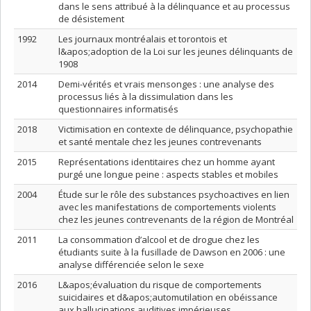
dans le sens attribué à la délinquance et au processus
de désistement
1992
Les journaux montréalais et torontois et
l&apos;adoption de la Loi sur les jeunes délinquants de
1908
2014
Demi-vérités et vrais mensonges : une analyse des
processus liés à la dissimulation dans les
questionnaires informatisés
2018
Victimisation en contexte de délinquance, psychopathie
et santé mentale chez les jeunes contrevenants
2015
Représentations identitaires chez un homme ayant
purgé une longue peine : aspects stables et mobiles
2004
Étude sur le rôle des substances psychoactives en lien
avec les manifestations de comportements violents
chez les jeunes contrevenants de la région de Montréal
2011
La consommation d’alcool et de drogue chez les
étudiants suite à la fusillade de Dawson en 2006 : une
analyse différenciée selon le sexe
2016
L&apos;évaluation du risque de comportements
suicidaires et d&apos;automutilation en obéissance
aux hallucinations auditives impérieuses