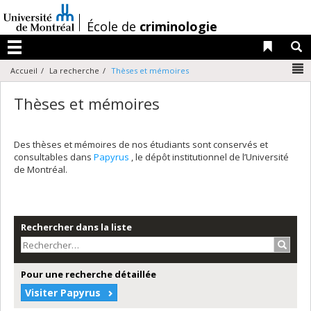
Passer
au
/
École de
criminologie
contenu
Liens 
R
Menu
N
Accueil
La recherche
Thèses et mémoires
Thèses et mémoires
Des thèses et mémoires de nos étudiants sont conservés et
consultables dans
Papyrus
, le dépôt institutionnel de l’Université
de Montréal.
Rechercher dans la liste
Recher
Pour une recherche détaillée
Visiter Papyrus