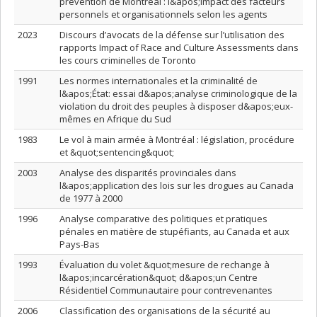
prévention de Montréal : l&apos;impact des facteurs
personnels et organisationnels selon les agents
2023
Discours d’avocats de la défense sur l’utilisation des
rapports Impact of Race and Culture Assessments dans
les cours criminelles de Toronto
1991
Les normes internationales et la criminalité de
l&apos;État: essai d&apos;analyse criminologique de la
violation du droit des peuples à disposer d&apos;eux-
mêmes en Afrique du Sud
1983
Le vol à main armée à Montréal : législation, procédure
et &quot;sentencing&quot;
2003
Analyse des disparités provinciales dans
l&apos;application des lois sur les drogues au Canada
de 1977 à 2000
1996
Analyse comparative des politiques et pratiques
pénales en matière de stupéfiants, au Canada et aux
Pays-Bas
1993
Évaluation du volet &quot;mesure de rechange à
l&apos;incarcération&quot; d&apos;un Centre
Résidentiel Communautaire pour contrevenantes
2006
Classification des organisations de la sécurité au