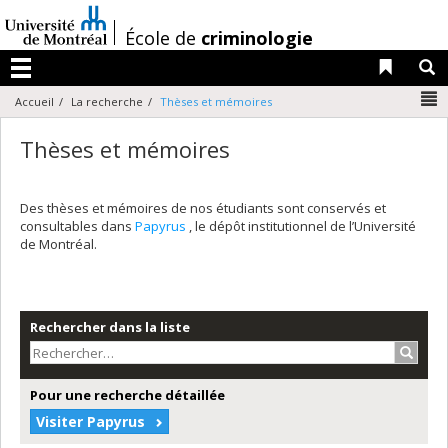
Passer
au
/
École de
criminologie
contenu
Liens 
R
Menu
N
Accueil
La recherche
Thèses et mémoires
Thèses et mémoires
Des thèses et mémoires de nos étudiants sont conservés et
consultables dans
Papyrus
, le dépôt institutionnel de l’Université
de Montréal.
Rechercher dans la liste
Recher
Pour une recherche détaillée
Visiter Papyrus