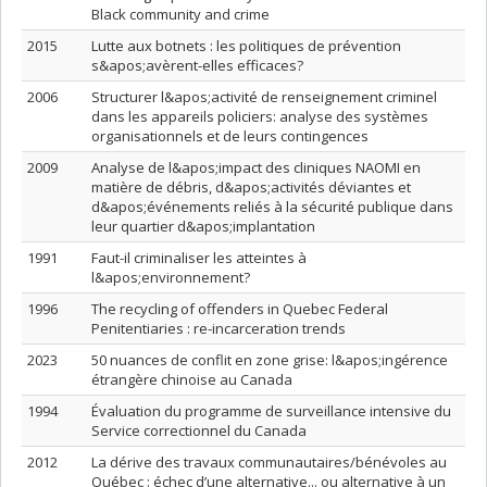
Black community and crime
2015
Lutte aux botnets : les politiques de prévention
s&apos;avèrent-elles efficaces?
2006
Structurer l&apos;activité de renseignement criminel
dans les appareils policiers: analyse des systèmes
organisationnels et de leurs contingences
2009
Analyse de l&apos;impact des cliniques NAOMI en
matière de débris, d&apos;activités déviantes et
d&apos;événements reliés à la sécurité publique dans
leur quartier d&apos;implantation
1991
Faut-il criminaliser les atteintes à
l&apos;environnement?
1996
The recycling of offenders in Quebec Federal
Penitentiaries : re-incarceration trends
2023
50 nuances de conflit en zone grise: l&apos;ingérence
étrangère chinoise au Canada
1994
Évaluation du programme de surveillance intensive du
Service correctionnel du Canada
2012
La dérive des travaux communautaires/bénévoles au
Québec : échec d’une alternative... ou alternative à un