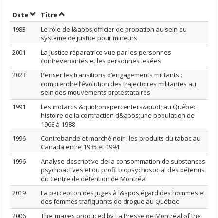
Trier par date en ordre croissant
Trier par titre en ordre croissant
Date
Titre
1983
Le rôle de l&apos;officier de probation au sein du
système de justice pour mineurs
2001
La justice réparatrice vue par les personnes
contrevenantes et les personnes lésées
2023
Penser les transitions d’engagements militants :
comprendre l’évolution des trajectoires militantes au
sein des mouvements protestataires
1991
Les motards &quot;onepercenters&quot; au Québec,
histoire de la contraction d&apos;une population de
1968 à 1988
1996
Contrebande et marché noir : les produits du tabac au
Canada entre 1985 et 1994
1996
Analyse descriptive de la consommation de substances
psychoactives et du profil biopsychosocial des détenus
du Centre de détention de Montréal
2019
La perception des juges à l&apos;égard des hommes et
des femmes trafiquants de drogue au Québec
2006
The images produced by La Presse de Montréal of the