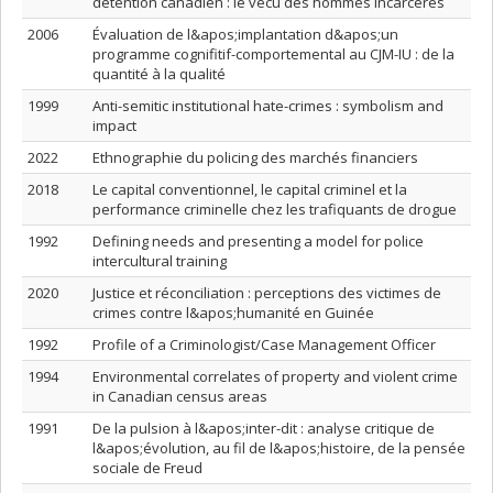
détention canadien : le vécu des hommes incarcérés
2006
Évaluation de l&apos;implantation d&apos;un
programme cognifitif-comportemental au CJM-IU : de la
quantité à la qualité
1999
Anti-semitic institutional hate-crimes : symbolism and
impact
2022
Ethnographie du policing des marchés financiers
2018
Le capital conventionnel, le capital criminel et la
performance criminelle chez les trafiquants de drogue
1992
Defining needs and presenting a model for police
intercultural training
2020
Justice et réconciliation : perceptions des victimes de
crimes contre l&apos;humanité en Guinée
1992
Profile of a Criminologist/Case Management Officer
1994
Environmental correlates of property and violent crime
in Canadian census areas
1991
De la pulsion à l&apos;inter-dit : analyse critique de
l&apos;évolution, au fil de l&apos;histoire, de la pensée
sociale de Freud