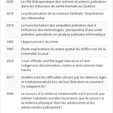
2025
Le rôle thérapeutique des actrices et acteurs judiciaires
dans les tribunaux de santé mentale au Québec
2018
La judiciarisation de la violence familiale : l’expérience
des Atikamekw
2014
La transformation des enquêtes policières due à
l’influence des technologies : perspective d’une unité
policière spécialisée en analyse judiciaire informatique
1983
L&apos;envers du crime
1997
Étude exploratoire du statut spatial du chiffre noir de la
criminalité à Laval
2024
Court officials and the legal relevance of anti-
indigenous discrimination, violence and colonial state
harms
2017
Quelles sont les difficultés vécues par les détenus âgés
et institutionnalisés lors de leur libération et comment
s’y adaptent-ils?
2006
Le recours à la violence relationnelle est-il associé aux
mêmes habiletés sociales lacunaires que le recours à
la violence physique chez les adolescents et les
adolescentes judiciarisée?