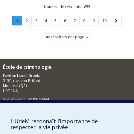
Nombre de résultats :
855
Page
.
Page
Page
Page
Page
Page
Page
Page
Page
Page
Page
1
2
3
4
5
6
7
8
9
10
Page
suivante
courante.
40 résultats par page
École de criminologie
Pavillon Lionel-Groulx
3150, rue Jean-Brillant
Montréal (QC)
H3T 1N8
514 343-6111, poste 40894
Nouvelles et événements
Comment soutenir l'École?
L’UdeM reconnaît l’importance de
respecter la vie privée
BESOIN D'AIDE?